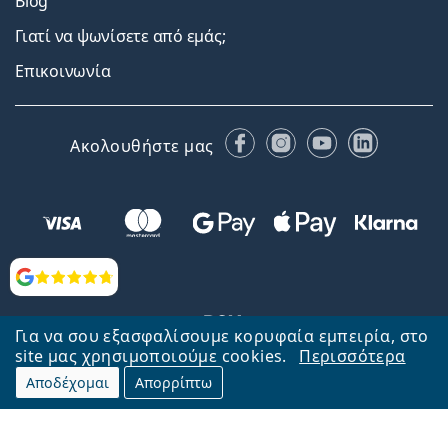
Blog
Γιατί να ψωνίσετε από εμάς;
Επικοινωνία
Facebook
Instagram
YouTube
LinkedIn
Ακολουθήστε μας
Αξιολογήσεις
Για να σου εξασφαλίσουμε κορυφαία εμπειρία, στο
site μας χρησιμοποιούμε cookies.
Περισσότερα
Αποδέχομαι
Απορρίπτω
Επιστροφή στην αρχική σελίδα
Στην κορυφή
Το Lentiamo.gr λειτουργεί και ανήκει στην εταιρία Lentiamo s.r.o.,
Τσεχία
Μαζί σας 18 χρόνια.