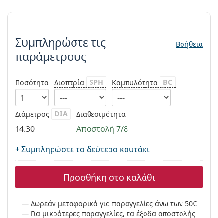
Persol
Συμπληρώστε τις παράμετρους
Prada
Συμπληρώστε τις
Βοήθεια
Όλες οι μάρκες
παράμετρους
SPH
BC
Ποσότητα
Διοπτρία
Καμπυλότητα
DIA
Διάμετρος
Διαθεσιμότητα
14.30
Αποστολή 7/8
+ Συμπληρώστε το δεύτερο κουτάκι
Προσθήκη στο καλάθι
Δωρεάν μεταφορικά για παραγγελίες άνω των 50€
Για μικρότερες παραγγελίες, τα έξοδα αποστολής