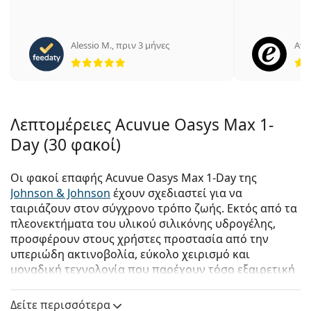
Alessio M.
,
πριν 3 μήνες
Ανώ
5 αξιολογήσεις από 5
Λεπτομέρειες Acuvue Oasys Max 1-
Day (30 φακοί)
Οι φακοί επαφής Acuvue Oasys Max 1-Day της
Johnson & Johnson
έχουν σχεδιαστεί για να
ταιριάζουν στον σύγχρονο τρόπο ζωής. Εκτός από τα
πλεονεκτήματα του υλικού σιλικόνης υδρογέλης,
προσφέρουν στους χρήστες προστασία από την
υπεριώδη ακτινοβολία, εύκολο χειρισμό και
μοναδική τεχνολογία που παρέχουν τόσο εξαιρετική
όραση όσο και υψηλή άνεση στη χρήση.
Δείτε περισσότερα
Οι Acuvue Oasys Max 1-Day συνδυάζουν δύο