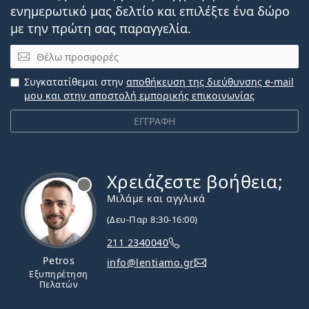
ενημερωτικό μας δελτίο και επιλέξτε ένα δώρο
με την πρώτη σας παραγγελία.
Email
Συγκατατίθεμαι στην
αποθήκευση της διεύθυνσης e-mail
μου και στην αποστολή εμπορικής επικοινωνίας
ΕΓΓΡΑΦΗ
Χρειάζεστε βοήθεια;
Εκτός σύνδεσης
Μιλάμε και αγγλικά
(Δευ-Παρ 8:30-16:00)
211 2340040
Petros
info@lentiamo.gr
Εξυπηρέτηση
Πελατών