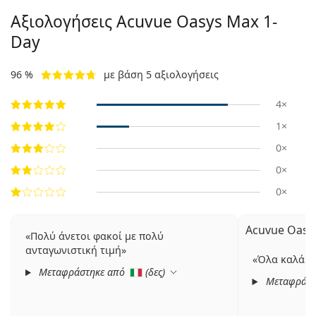
Αξιολογήσεις Acuvue Oasys Max 1-
Day
96 %
με βάση 5 αξιολογήσεις
4×
1×
0×
0×
0×
Acuvue Oasys
Πολύ άνετοι φακοί με πολύ
ανταγωνιστική τιμή
Όλα καλά
Μεταφράστηκε από
(
δες
)
Μεταφράστ