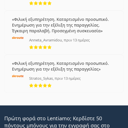
Εκείνους που προτιμούν την ευκολία των
καθημερινών φακών επαφής
.
Όσους προτιμούν μια καθημερινή ρουτίνα
Φιλική εξυπηρέτηση. Καταρτισμένο προσωπικό.
φορέματος.
Ενημέρωση για την εξέλιξη της παραγγελίας.
Έγκαιρη παραλαβή. Προσεγμένη συσκευασία
Συχνές ερωτήσεις
Anneta_Avramidou, πριν 13 ημέρες
5 αξιολογήσεις από 5
Πόσο καιρό μπορείτε να φοράτε τους Acuvue
Oasys Max 1-Day;
Φιλική εξυπηρέτηση. Καταρτισμένο προσωπικό.
Ενημέρωση για την εξέλιξη της παραγγελίας
Stratos_Sykas, πριν 13 ημέρες
Μπορείτε να κοιμηθείτε με τους Acuvue Oasys
5 αξιολογήσεις από 5
Max 1-Day;
Με αυτό το προϊόν συνήθως αγοράζουν και
Max
OptiFresh 10 ml
.
Είναι ιατρικό προϊόν. Διαβάστε τις οδηγίες πριν από
Πρώτη φορά στο Lentiamo; Κερδίστε 50
τη χρήση.
πόντους μπόνους για την εγγραφή σας στο