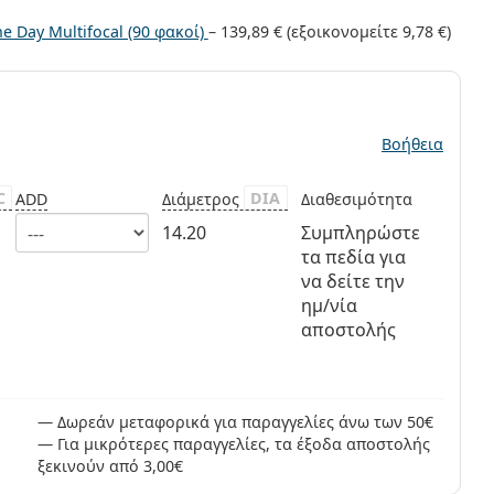
 Day Multifocal (90 φακοί)
–
139,89 €
(εξοικονομείτε
9,78 €
)
ς
Βοήθεια
C
DIA
ADD
Διάμετρος
Διαθεσιμότητα
14.20
Συμπληρώστε
τα πεδία για
να δείτε την
ημ/νία
αποστολής
Δωρεάν μεταφορικά για παραγγελίες άνω των 50€
Για μικρότερες παραγγελίες, τα έξοδα αποστολής
ξεκινούν από 3,00€