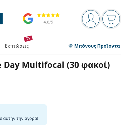
Πίνακας πλοήγησης
Αξιολογήσεις
Είστε συνδεδεμέν
Το καλάθ
4,8
/5
εκπτώσεις
Μπόνους Προϊόντα
Day Multifocal (30 φακοί)
ε αυτήν την αγορά!