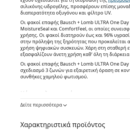
έχουν σχεδιαστεί για τη διόρθωση της
πρεσβυω
σιλικόνης-υδρογέλης, προσφέρουν επίσης μοναδ
διαπερατότητα οξυγόνου και φίλτρο UV.
Οι φακοί επαφής Bausch + Lomb ULTRA One Day M
MoistureSeal και ComfortFeel, οι οποίες συνεισ
χρήσης. Οι φακοί διατηρούν έως και 96% υγρασί
στην πρόληψη της ξηρότητας που προκαλείται 
χρήση ψηφιακών συσκευών. Χάρη στη σταθερή ενυ
εξασφαλίζουν άνετη χρήση καθ’ όλη τη διάρκεια
Οι φακοί επαφής Bausch + Lomb ULTRA One Day 
σχεδιασμό 3 ζωνών για εξαιρετική όραση σε κοντ
συνθήκες χαμηλού φωτισμού.
Κύρια πλεονεκτήματα
Δείτε περισσότερα
Ποια είναι τα πλεονεκτήματα αυτών των
φακών 
Διόρθωση της όρασης σε όλες τις αποστάσεις
Χαρακτηριστικά προϊόντος
επιτρέπει την όραση σε όλες τις αποστάσεις
όρασης σε κοντινή, μεσαία και μακρινή απόσ