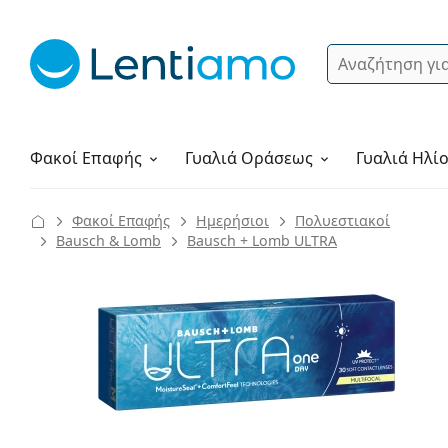
Αναζήτηση
Σύνδεση
Πλοήγηση στη σελίδα
Υγρά φακών
Πώς να παραγγείλετε
Φακοί Επαφής
Γυαλιά
Οράσεως
Γυαλιά Ηλί
Φακοί Επαφής
Ημερήσιοι
Πολυεστιακοί
Bausch & Lomb
Bausch + Lomb ULTRA