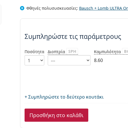
Φθηνές
πολυσυσκευασίες
:
Bausch + Lomb ULTRA One
Συμπληρώστε τις παράμετρου
Συμπληρώστε τις παράμετρους
SPH
B
Ποσότητα
Διοπτρία
Καμπυλότητα
8.60
+ Συμπληρώστε το δεύτερο κουτάκι
Προσθήκη στο καλάθι