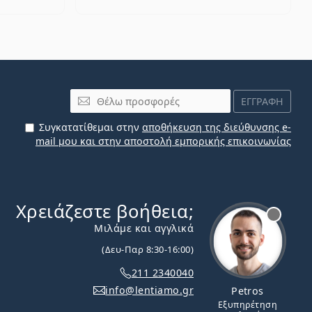
Email
ΕΓΓΡΑΦΗ
Συγκατατίθεμαι στην
αποθήκευση της διεύθυνσης e-
mail μου και στην αποστολή εμπορικής επικοινωνίας
Χρειάζεστε βοήθεια;
Εκτός σύνδεσης
Μιλάμε και αγγλικά
(Δευ-Παρ 8:30-16:00)
211 2340040
info@lentiamo.gr
Petros
Εξυπηρέτηση