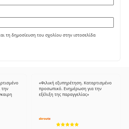
ς
κούς επαφής Bausch + Lomb ULTRA One Day
 Day Multifocal δεν πρέπει να φοριούνται κατά τη
ης έχουν σχεδιαστεί για να φοριούνται κατά τη
αι τη δημοσίευση του σχολίου στην ιστοσελίδα
ε βράδυ. Το να κοιμάστε φορώντας φακούς επαφής
η μπορεί να αυξήσει τον κίνδυνο οφθαλμικών
ίτε τον οφθαλμίατρό σας αν ενδιαφέρεστε για
οιμάστε.
 από τη χρήση.
αρτισμένο
Φιλική εξυπηρέτηση. Καταρτισμένο
 την
προσωπικό. Ενημέρωση για την
γκαιρη
εξέλιξη της παραγγελίας
λογήσεις από 5
5 αξιολογήσεις από 5