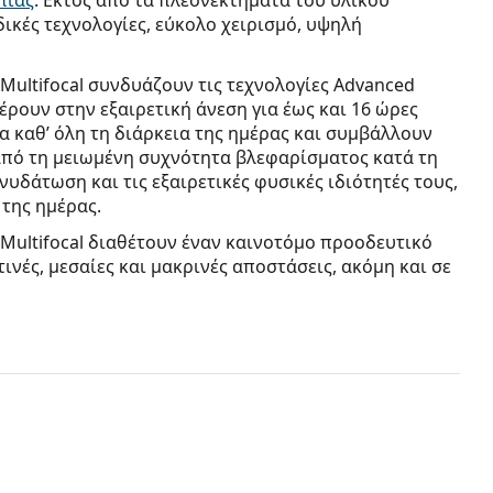
πίας
. Εκτός από τα πλεονεκτήματα του υλικού
ικές τεχνολογίες, εύκολο χειρισμό, υψηλή
ultifocal συνδυάζουν τις τεχνολογίες Advanced
φέρουν στην εξαιρετική άνεση για έως και 16 ώρες
α καθ’ όλη τη διάρκεια της ημέρας και συμβάλλουν
από τη μειωμένη συχνότητα βλεφαρίσματος κατά τη
δάτωση και τις εξαιρετικές φυσικές ιδιότητές τους,
 της ημέρας.
Multifocal διαθέτουν έναν καινοτόμο προοδευτικό
ινές, μεσαίες και μακρινές αποστάσεις, ακόμη και σε
επαφής
από την αξιόπιστη σειρά
ULTRA
;
– Ο δοκιμασμένος σχεδιασμός 3-Zone Progressive
. Η πολυεστιακή κατασκευή παρέχει διόρθωση της
ταση σε έναν μόνο φακό.