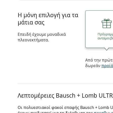
Η μόνη επιλογή για τα
μάτια σας
Επειδή έχουμε μοναδικά
Πρόγραμ
ανταμοιβ
πλεονεκτήματα.
Από την πρώτη
δωρεάν
προϊ
Λεπτομέρειες Bausch + Lomb ULTRA
Οι πολυεστιακοί φακοί επαφής Bausch + Lomb UL