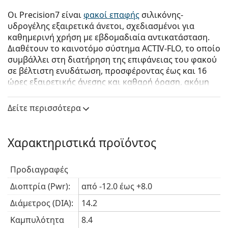
Οι Precision7 είναι
φακοί επαφής
σιλικόνης-
υδρογέλης εξαιρετικά άνετοι, σχεδιασμένοι για
καθημερινή χρήση με εβδομαδιαία αντικατάσταση.
Διαθέτουν το καινοτόμο σύστημα ACTIV-FLO, το οποίο
συμβάλλει στη διατήρηση της επιφάνειας του φακού
σε βέλτιστη ενυδάτωση, προσφέροντας έως και 16
ώρες εξαιρετικής άνεσης και καθαρή όραση, ακόμη
και την έβδομη ημέρα χρήσης.
Δείτε περισσότερα
Το σύστημα ACTIV-FLO συνδυάζει υδρόφιλους
ενυδατικούς παράγοντες με τεχνολογία
παρατεταμένης αποδέσμευσης, ώστε να ενυδατώνει
Χαρακτηριστικά προϊόντος
ενεργά τον φακό από τον πυρήνα έως την επιφάνειά
του. Ο μοναδικός συνδυασμός αυτών των δύο
συστατικών και η αλληλεπίδρασή τους με το υλικό
Προδιαγραφές
σιλικόνης-υδρογέλης εξασφαλίζουν τη συνεχή
Διοπτρία (Pwr):
από -12.0 έως +8.0
ενυδάτωση της επιφάνειας του φακού καθ’ όλη τη
διάρκεια της χρήσης.
Διάμετρος (DIA):
14.2
Οι φακοί επαφής εβδομαδιαίας χρήσης Precision7
Καμπυλότητα
8.4
είναι επίσης κατάλληλοι για συνεχή χρήση έως και