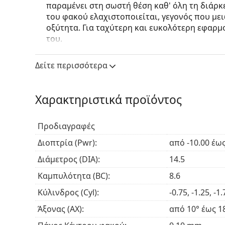
παραμένει στη σωστή θέση καθ' όλη τη διάρκ
του φακού ελαχιστοποιείται, γεγονός που μει
οξύτητα. Για ταχύτερη και ευκολότερη εφαρμο
του.
Η τεχνολογία Celligent συμβάλλει στη μείωση
διατηρεί τους φακούς επαφής καθαρούς όλο τ
Δείτε περισσότερα
φακών αντιστέκονται στα μόρια των βακτηρί
βιοφίλμ.
Οι φακοί προσφέρουν υψηλή προστασία από 
Χαρακτηριστικά προϊόντος
1.
Η σιλικόνη-υδρογέλη είναι ένα από τα πιο υγ
Προδιαγραφές
φακών επαφής. Επιτρέπει στα μάτια να αναπν
Διοπτρία (Pwr):
από -10.00 έως
Το φίλτρο UV στους φακούς επαφής αυξάνει την
υπεριώδη ακτινοβολία. Ωστόσο, οι φακοί δεν κ
Διάμετρος (DIA):
14.5
καλύπτουν ολόκληρη την περιοχή γύρω από τα 
Καμπυλότητα (BC):
8.6
επαφής με φίλτρο UV και γυαλιών ηλίου είναι ο
από τις επιβλαβείς υπεριώδεις ακτίνες.
Κύλινδρος (Cyl):
-0.75, -1.25, -1.
Με αυτό το προϊόν συνήθως αγοράζουν και
Solu
Άξονας (AX):
από 10° έως 1
Είναι ιατρικό προϊόν. Διαβάστε τις οδηγίες πριν