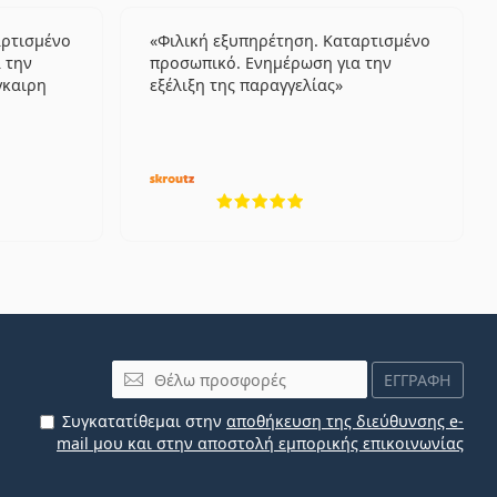
αρτισμένο
Φιλική εξυπηρέτηση. Καταρτισμένο
 την
προσωπικό. Ενημέρωση για την
γκαιρη
εξέλιξη της παραγγελίας
λογήσεις από 5
5 αξιολογήσεις από 5
Email
ΕΓΓΡΑΦΗ
Συγκατατίθεμαι στην
αποθήκευση της διεύθυνσης e-
mail μου και στην αποστολή εμπορικής επικοινωνίας