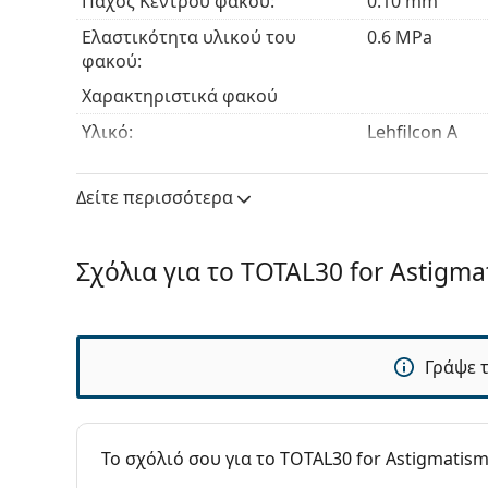
Πάχος Κέντρου φακού:
0.10 mm
Ελαστικότητα υλικού του
0.6 MPa
φακού:
Χαρακτηριστικά φακού
Υλικό:
Lehfilcon A
Περιεκτικότητα σε νερό:
55 %
Δείτε περισσότερα
Διαπερατότητα οξυγόνου:
123 Dk/t
Φίλτρο UV:
Ναι
Σχόλια για το TOTAL30 for Astigma
Σιλικόνη-Υδρογέλη:
Ναι
Χρήση
Ημ. Λήξης:
Τουλάχιστον 6
Γράψε 
Απόχρωση:
Ναι
Για ύπνο:
Όχι
Δείκτης μέσα-έξω:
Όχι
To σχόλιό σου για το TOTAL30 for Astigmatis