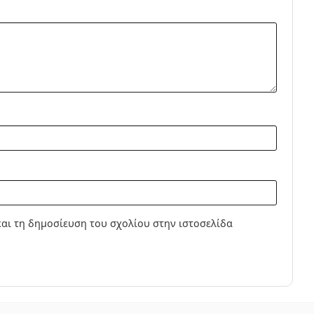
οί επαφής
 Φακοί Επαφής
 Σιλικόνης-Υδρογέλης
ς
 ασφαιρικοί φακοί επαφής
αι τη δημοσίευση του σχολίου στην ιστοσελίδα