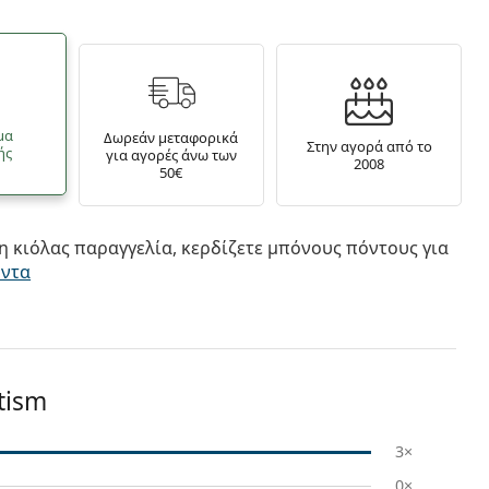
μα
Δωρεάν μεταφορικά
Στην αγορά από το
ής
για αγορές άνω των
2008
50€
 κιόλας παραγγελία, κερδίζετε μπόνους πόντους για
όντα
tism
3×
0×