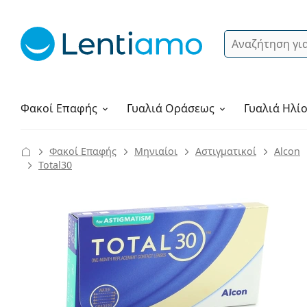
Αναζήτηση
Σύνδεση
Πλοήγηση στη σελίδα
Υγρά φακών
Πώς να παραγγείλετε
Φακοί Επαφής
Γυαλιά
Οράσεως
Γυαλιά Ηλί
Φακοί Επαφής
Μηνιαίοι
Αστιγματικοί
Alcon
Total30