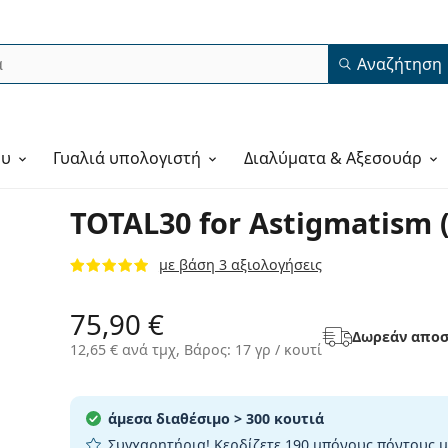
Αναζήτηση
ου
Γυαλιά υπολογιστή
Διαλύματα & Αξεσουάρ
TOTAL30 for Astigmatism 
με βάση 3 αξιολογήσεις
75,90 €
Δωρεάν αποσ
12,65 €
ανά τμχ, Βάρος: 17 γρ / κουτί
άμεσα διαθέσιμο
> 300 κουτιά
Συγχαρητήρια! Κερδίζετε
190 μπόνους πόντους
μ