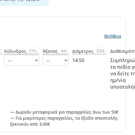
ς
Βοήθεια
C
CYL
AX
DIA
Κύλινδρος
Άξονας
Διάμετρος
Διαθεσιμότ
14.50
Συμπληρώ
τα πεδία γ
να δείτε τ
ημ/νία
αποστολή
Δωρεάν μεταφορικά για παραγγελίες άνω των 50€
Για μικρότερες παραγγελίες, τα έξοδα αποστολής
ξεκινούν από 3,00€