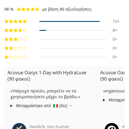
98 %
με βάση 80 αξιολογήσεις
72×
8×
0×
0×
0×
Acuvue Oasys 1-Day with HydraLuxe
Acuvue Oasys
(90 φακοί)
(90 φακοί)
Υπέροχο προϊόν, μπορείτε να τα
ingenious
χρησιμοποιήσετε μέχρι το βράδυ.
Μεταφράστ
Μεταφράστηκε από
(
δες
)
Davide B.
,
πριν 6 μήνες
Ανώ