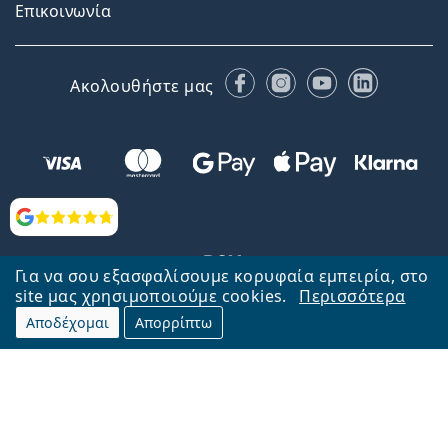
Επικοινωνία
Facebook
Instagram
YouTube
LinkedIn
Ακολουθήστε μας
Αξιολογήσεις
Για να σου εξασφαλίσουμε κορυφαία εμπειρία, στο
site μας χρησιμοποιούμε cookies.
Περισσότερα
Αποδέχομαι
Απορρίπτω
Επιστροφή στην αρχική σελίδα
Στην κορυφή
Το Lentiamo.gr λειτουργεί και ανήκει στην εταιρία Lentiamo s.r.o.,
Τσεχία
Μαζί σας 18 χρόνια.