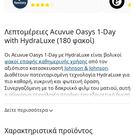
4 αξιολογήσεις από 5
Λεπτομέρειες Acuvue Oasys 1-Day
with HydraLuxe (180 φακοί)
Οι Acuvue Oasys 1-Day με HydraLuxe είναι βολικοί
φακοί επαφής καθημερινής χρήσης
από τον
αξιόπιστο κατασκευαστή
Johnson & Johnson
.
Διαθέτουν πατενταρισμένη τεχνολογία HydraLuxe για
πιο καθαρή, ευκρινή και φωτεινή όραση.
Συνεργαζόμενη με το δακρυϊκό φιλμ του ματιού, αυτή
η σύγχρονη τεχνολογία προάγει την εξαιρετική άνεση
όλη την ημέρα.
Δείτε περισσότερα
Αυτοί οι άνετοι
φακοί επαφής
διαθέτουν πολλά
πλεονεκτήματα για τους χρήστες με πολυάσχολο
τρόπο ζωής που προτιμούν την ευκολία και την
Χαρακτηριστικά προϊόντος
άνεση των καθημερινών φακών.