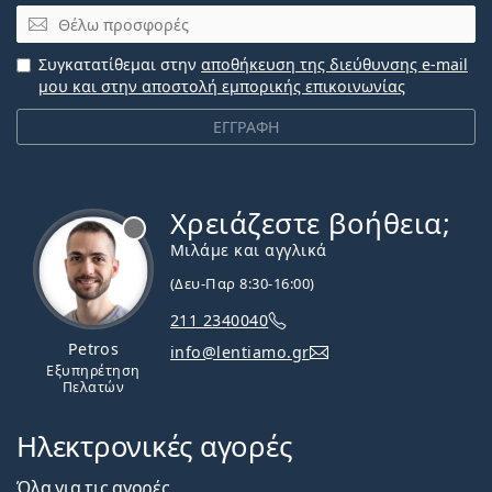
Email
Συγκατατίθεμαι στην
αποθήκευση της διεύθυνσης e-mail
μου και στην αποστολή εμπορικής επικοινωνίας
ΕΓΓΡΑΦΗ
Χρειάζεστε βοήθεια;
Εκτός σύνδεσης
Μιλάμε και αγγλικά
(Δευ-Παρ 8:30-16:00)
211 2340040
Petros
info@lentiamo.gr
Εξυπηρέτηση
Πελατών
Ηλεκτρονικές αγορές
Όλα για τις αγορές