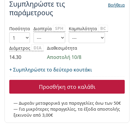
Συμπληρώστε τις
Persol
Βοήθεια
παράμετρους
Prada
Όλες οι μάρκες
SPH
BC
Ποσότητα
Διοπτρία
Καμπυλότητα
DIA
Διάμετρος
Διαθεσιμότητα
14.30
Αποστολή 10/8
+ Συμπληρώστε το δεύτερο κουτάκι
Προσθήκη στο καλάθι
Δωρεάν μεταφορικά για παραγγελίες άνω των 50€
Για μικρότερες παραγγελίες, τα έξοδα αποστολής
ξεκινούν από 3,00€