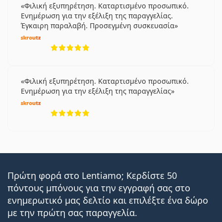
DAILIES Total 1
Φιλική εξυπηρέτηση. Καταρτισμένο προσωπικό.
Lenjoy 1 Day Comfort
Ενημέρωση για την εξέλιξη της παραγγελίας.
SofLens Daily Disposable
Έγκαιρη παραλαβή. Προσεγμένη συσκευασία
5 αξιολογήσεις από 5
Σχετικά άρθρα από το blog του
Lentiamo
Φιλική εξυπηρέτηση. Καταρτισμένο προσωπικό.
Ενημέρωση για την εξέλιξη της παραγγελίας
Πώς να διαβάζετε τις παραμέτρους στη συνταγή
σας για τους φακούς επαφής
5 αξιολογήσεις από 5
Εξοικείωση με τους φακούς επαφής: Πόσος χρόνος
χρειάζεται;
Πώς να φροντίζετε τους φακούς επαφής
Μπορείτε να κάνετε ντους με τους φακούς επαφής;
Είναι ιατρικό προϊόν. Διαβάστε τις οδηγίες πριν από
Πρώτη φορά στο Lentiamo; Κερδίστε 50
τη χρήση.
πόντους μπόνους για την εγγραφή σας στο
ενημερωτικό μας δελτίο και επιλέξτε ένα δώρο
με την πρώτη σας παραγγελία.