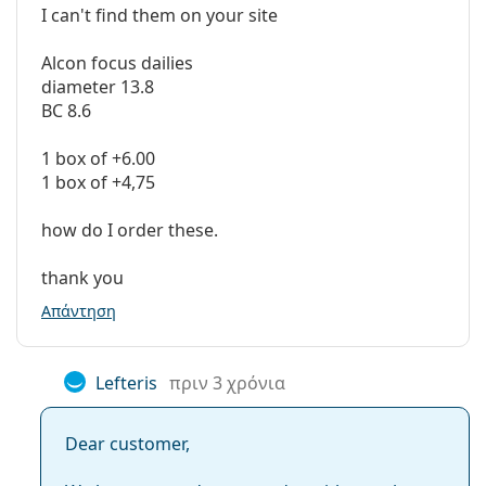
τη χρήση.
I can't find them on your site
Alcon focus dailies
diameter 13.8
BC 8.6
1 box of +6.00
1 box of +4,75
how do I order these.
thank you
Απάντηση
Lefteris
πριν 3 χρόνια
Dear customer,