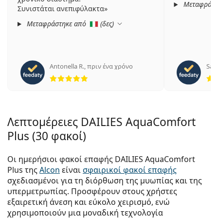
Μεταφράστ
Συνιστάται ανεπιφύλακτα
Μεταφράστηκε από
(
δες
)
Antonella R.
,
πριν ένα χρόνο
Sabr
5 αξιολογήσεις από 5
Λεπτομέρειες DAILIES AquaComfort
Plus (30 φακοί)
Οι ημερήσιοι φακοί επαφής DAILIES AquaComfort
Plus της
Alcon
είναι
σφαιρικοί φακοί επαφής
σχεδιασμένοι για τη διόρθωση της μυωπίας και της
υπερμετρωπίας. Προσφέρουν στους χρήστες
εξαιρετική άνεση και εύκολο χειρισμό, ενώ
χρησιμοποιούν μια μοναδική τεχνολογία