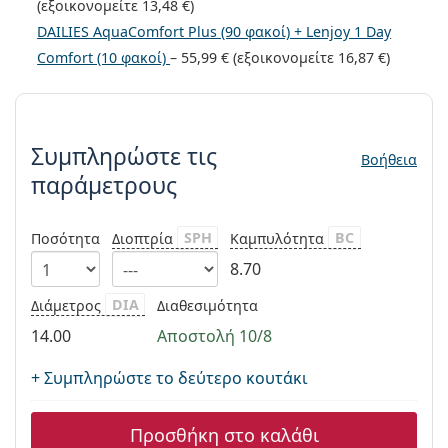
(εξοικονομείτε
13,48 €
)
Persol
DAILIES AquaComfort Plus (90 φακοί) + Lenjoy 1 Day
Prada
Comfort (10 φακοί)
–
55,99 €
(εξοικονομείτε
16,87 €
)
Όλες οι μάρκες
Συμπληρώστε τις παράμετρους
Συμπληρώστε τις
Βοήθεια
παράμετρους
SPH
BC
Ποσότητα
Διοπτρία
Καμπυλότητα
8.70
DIA
Διάμετρος
Διαθεσιμότητα
14.00
Αποστολή 10/8
+ Συμπληρώστε το δεύτερο κουτάκι
Προσθήκη στο καλάθι