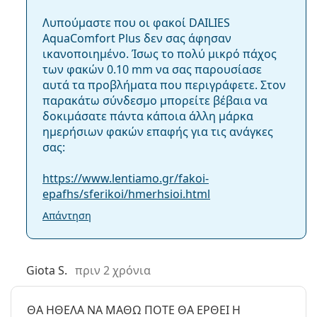
την όραση άνετη και καθαρή.
Πακέτο
Εύκολος χειρισμός
– Ελαφρά χρωματισμένος
Λυπούμαστε που οι φακοί DAILIES
φακός για απλοποιημένο χειρισμό.
AquaComfort Plus δεν σας άφησαν
Κατασκευαστής:
Alcon
ικανοποιημένο. Ίσως το πολύ μικρό πάχος
Φακοί σε ένα
30
των φακών 0.10 mm να σας παρουσίασε
Για ποιους προορίζονται οι φακοί
κουτί:
αυτά τα προβλήματα που περιγράφετε. Στον
DAILIES AquaComfort Plus;
παρακάτω σύνδεσμο μπορείτε βέβαια να
Βάρος:
69 γρ
δοκιμάσατε πάντα κάποια άλλη μάρκα
Άλλα
ημερήσιων φακών επαφής για τις ανάγκες
Οι φακοί DAILIES AquaComfort Plus της Alcon είναι
σας:
άνετοι και βολικοί φακοί σχεδιασμένοι για όσους:
Κατηγορία:
Ημερήσιοι Φακοί Επαφής
Φακοί Επαφής
έχουν
μυωπία
.
https://www.lentiamo.gr/fakoi-
έχουν
υπερμετρωπία
.
Σφαιρικοί και ασφαιρικοί φακοί
epafhs/sferikoi/hmerhsioi.html
θέλουν φακούς επαφής καθημερινής χρήσης που
επαφής
Απάντηση
δεν απαιτούν καθημερινή φροντίδα.
έχουν ευαίσθητα ή ξηρά μάτια.
προτιμούν ένα καθημερινό πρόγραμμα χρήσης.
φοράνε φακούς επαφής μόνο περιστασιακά.
Giota S.
πριν 2 χρόνια
Πόσο καιρό μπορείτε να φοράτε τους DAILIES
ΘΑ ΗΘΕΛΑ ΝΑ ΜΑΘΩ ΠΟΤΕ ΘΑ ΕΡΘΕΙ Η