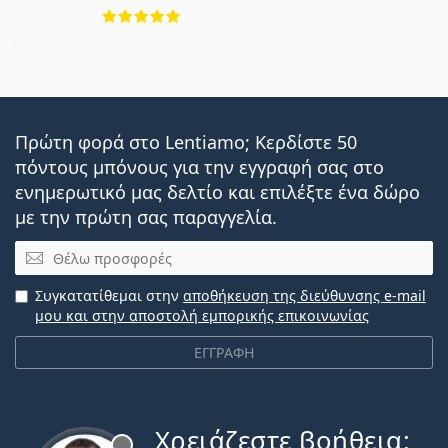
5 αξιολογήσεις από 5
Πρώτη φορά στο Lentiamo; Κερδίστε 50
πόντους μπόνους για την εγγραφή σας στο
ενημερωτικό μας δελτίο και επιλέξτε ένα δώρο
με την πρώτη σας παραγγελία.
Email
Συγκατατίθεμαι στην
αποθήκευση της διεύθυνσης e-mail
μου και στην αποστολή εμπορικής επικοινωνίας
ΕΓΓΡΑΦΗ
Χρειάζεστε βοήθεια;
Εκτός σύνδεσης