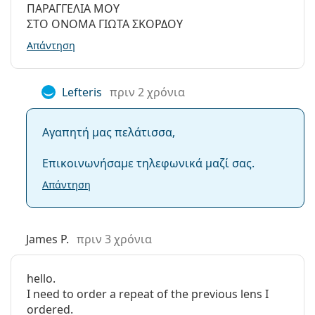
AquaComfort Plus;
ΠΑΡΑΓΓΕΛΙΑ ΜΟΥ
ΣΤΟ ΟΝΟΜΑ ΓΙΩΤΑ ΣΚΟΡΔΟΥ
Απάντηση
Μπορείτε να κοιμηθείτε με τους DAILIES
AquaComfort Plus;
Lefteris
πριν 2 χρόνια
Είναι καλύτεροι οι Dailies ή οι Acuvue;
Αγαπητή μας πελάτισσα,
Ποια είναι η διαφορά μεταξύ των
Επικοινωνήσαμε τηλεφωνικά μαζί σας.
συσκευασιών DAILIES AquaComfort Plus 30, 90
Απάντηση
και 180;
Άλλοι ημερήσιοι φακοί επαφής
James P.
πριν 3 χρόνια
Με αυτό το προϊόν συνήθως αγοράζουν και
Max
OptiFresh 10 ml
.
hello.
I need to order a repeat of the previous lens I
Είναι ιατρικό προϊόν. Διαβάστε τις οδηγίες πριν από
ordered.