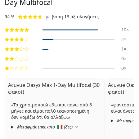
Day Multifocal
94 %
με βάση 13 αξιολογήσεις
10×
2×
1×
0×
0×
Acuvue Oasys Max 1-Day Multifocal (30
Acuvue Oasys
φακοί)
φακοί)
Τα χρησιμοποιώ εδώ και πάνω από 6
φανταστικο
μήνες και είμαι πολύ ικανοποιημένη,
είναι άνετοι
δεν νομίζω ότι θα αλλάξω.
Μεταφράστ
Μεταφράστηκε από
(
δες
)