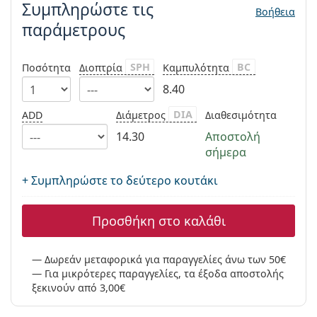
Συμπληρώστε τις
Persol
Βοήθεια
παράμετρους
Prada
Όλες οι μάρκες
SPH
BC
Ποσότητα
Διοπτρία
Καμπυλότητα
8.40
DIA
ADD
Διάμετρος
Διαθεσιμότητα
14.30
Αποστολή
σήμερα
+ Συμπληρώστε το δεύτερο κουτάκι
Προσθήκη στο καλάθι
Δωρεάν μεταφορικά για παραγγελίες άνω των 50€
Για μικρότερες παραγγελίες, τα έξοδα αποστολής
ξεκινούν από 3,00€