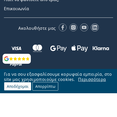
Επικοινωνία
Facebook
Instagram
YouTube
LinkedIn
Ακολουθήστε μας
Αξιολογήσεις
Για να σου εξασφαλίσουμε κορυφαία εμπειρία, στο
site μας χρησιμοποιούμε cookies.
Περισσότερα
Αποδέχομαι
Απορρίπτω
Επιστροφή στην αρχική σελίδα
Στην κορυφή
Το Lentiamo.gr λειτουργεί και ανήκει στην εταιρία Lentiamo s.r.o.,
Τσεχία
Μαζί σας 18 χρόνια.