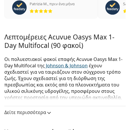
Patrizia M.
,
πριν ένα μήνα
Sara
5 αξιολογήσεις από 5
Λεπτομέρειες Acuvue Oasys Max 1-
Day Multifocal (90 φακοί)
Οι πολυεστιακοί φακοί επαφής Acuvue Oasys Max 1-
Day Multifocal της
Johnson & Johnson
έχουν
σχεδιαστεί για να ταιριάζουν στον σύγχρονο τρόπο
ζωής. Έχουν σχεδιαστεί για τη διόρθωση της
πρεσβυωπίας και εκτός από τα πλεονεκτήματα του
υλικού σιλικόνης υδρογέλης, προσφέρουν στους
χρήστες προστασία από την υπεριώδη ακτινοβολία,
εύκολο χειρισμό και μοναδική τεχνολογία που
παρέχουν τόσο εξαιρετική όραση όσο και υψηλή
Δείτε περισσότερα
άνεση στη χρήση.
Οι Acuvue Oasys Max 1-Day Multifocal συνδυάζουν