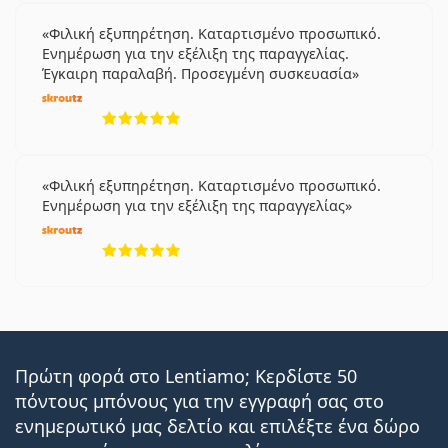
Oasys Max 1-Day Multifocal;
Φιλική εξυπηρέτηση. Καταρτισμένο προσωπικό.
Οι Acuvue Oasys Max 1-Day Multifocal προορίζονται
Ενημέρωση για την εξέλιξη της παραγγελίας.
για χρήστες που πάσχουν από
πρεσβυωπία
. Οι
Έγκαιρη παραλαβή. Προσεγμένη συσκευασία
πολυεστιακοί φακοί, γνωστοί και ως πολυεστιακοί/
5 αξιολογήσεις από 5
διεστιακοί ή προοδευτικοί φακοί, αποτελούν
εξαιρετική επιλογή για:
Όσους έχουν πρεσβυωπία ή άλλες οφθαλμικές
Φιλική εξυπηρέτηση. Καταρτισμένο προσωπικό.
παθήσεις που απαιτούν πολυεστιακούς φακούς
Ενημέρωση για την εξέλιξη της παραγγελίας
επαφής.
Όσους δεν θέλουν να φορούν γυαλιά ανάγνωσης ή
5 αξιολογήσεις από 5
γυαλιά ποικίλης εστίασης.
Όσους προτιμούν την ευκολία των
καθημερινών
φακών επαφής
Όσους προτιμούν μια καθημερινή ρουτίνα
χρήσης.
Πρώτη φορά στο Lentiamo; Κερδίστε 50
πόντους μπόνους για την εγγραφή σας στο
Συχνές ερωτήσεις
ενημερωτικό μας δελτίο και επιλέξτε ένα δώρο