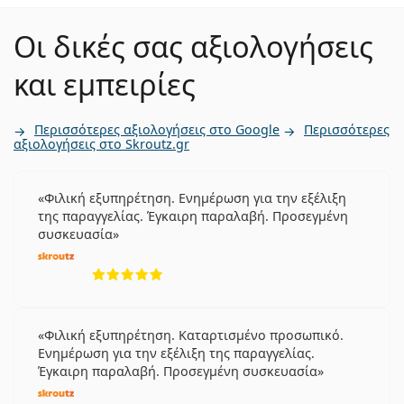
Σφαιρικοί και ασφαιρικοί φακοί
1day;
επαφής
Οι δικές σας αξιολογήσεις
και εμπειρίες
Μπορείτε να κοιμηθείτε με τους Miru 1day Flat
Pack;
Περισσότερες αξιολογήσεις στο Google
Περισσότερες
αξιολογήσεις στο Skroutz.gr
Ποια είναι η διαφορά μεταξύ της 30άδας και
της 90άδας των Miru 1day;
Φιλική εξυπηρέτηση. Ενημέρωση για την εξέλιξη
της παραγγελίας. Έγκαιρη παραλαβή. Προσεγμένη
συσκευασία
Άλλοι ημερήσιοι φακοί επαφής
5 αξιολογήσεις από 5
Acuvue Oasys 1-Day with HydraLuxe
DAILIES Total 1
Lenjoy 1 Day Comfort
Φιλική εξυπηρέτηση. Καταρτισμένο προσωπικό.
SofLens Daily Disposable
Ενημέρωση για την εξέλιξη της παραγγελίας.
Έγκαιρη παραλαβή. Προσεγμένη συσκευασία
Σχετικά άρθρα από το blog μας
5 αξιολογήσεις από 5