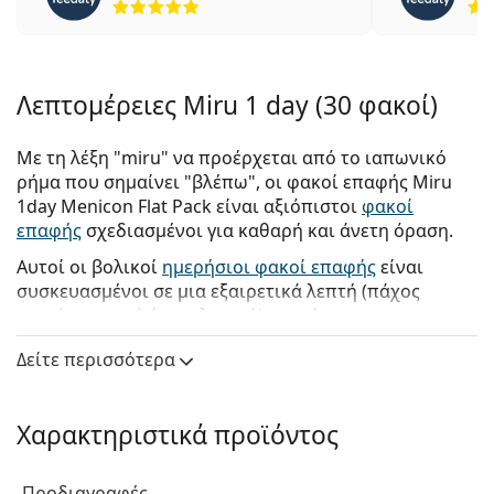
Λεπτομέρειες Miru 1 day (30 φακοί)
Με τη λέξη "miru" να προέρχεται από το ιαπωνικό
ρήμα που σημαίνει "βλέπω", οι φακοί επαφής Miru
1day Menicon Flat Pack είναι αξιόπιστοι
φακοί
επαφής
σχεδιασμένοι για καθαρή και άνετη όραση.
Αυτοί οι βολικοί
ημερήσιοι φακοί επαφής
είναι
συσκευασμένοι σε μια εξαιρετικά λεπτή (πάχος
μικρότερο από ένα χιλιοστό) και εύχρηστη
συσκευασία από φύλλο αλουμινίου. Οι φακοί επαφής
Δείτε περισσότερα
Miru
χρησιμοποιούν τη μοναδική τεχνολογία Smart
Touch για να εξασφαλίζουν ομαλό χειρισμό των
φακών από τους χρήστες. Κατά το άνοιγμα μιας
Χαρακτηριστικά προϊόντος
ατομικής συσκευασίας κυψέλης, η εξωτερική πλευρά
του φακού επαφής είναι πάντα στραμμένη προς τα
έξω. Αυτό προάγει τη μειωμένη επαφή με την
Προδιαγραφές