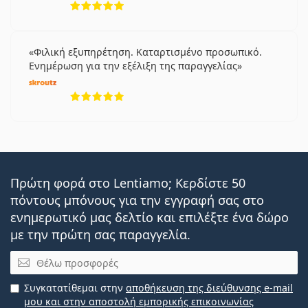
Πώς να διαβάσετε τις παραμέτρους στη συνταγή
των φακών επαφής σας
Φιλική εξυπηρέτηση. Καταρτισμένο προσωπικό.
Εξοικείωση με τους φακούς επαφής: Πόσος χρόνος
Ενημέρωση για την εξέλιξη της παραγγελίας
χρειάζεται;
5 αξιολογήσεις από 5
Πώς να φροντίζετε τους φακούς επαφής
Μπορείτε να κάνετε ντους με φακούς επαφής;
Με αυτό το προϊόν συνήθως αγοράζουν και
Max
OptiFresh 10 ml
.
Πρώτη φορά στο Lentiamo; Κερδίστε 50
Είναι ιατρικό προϊόν. Διαβάστε τις οδηγίες πριν από
τη χρήση.
πόντους μπόνους για την εγγραφή σας στο
ενημερωτικό μας δελτίο και επιλέξτε ένα δώρο
με την πρώτη σας παραγγελία.
Email
Συγκατατίθεμαι στην
αποθήκευση της διεύθυνσης e-mail
μου και στην αποστολή εμπορικής επικοινωνίας