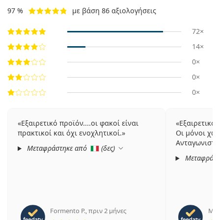
97 %
με βάση 86 αξιολογήσεις
72×
14×
0×
0×
0×
Εξαιρετικό προϊόν....οι φακοί είναι
Εξαιρετικοί
πρακτικοί και όχι ενοχλητικοί.
Οι μόνοι χω
Ανταγωνιστικ
Μεταφράστηκε από
(
δες
)
Μεταφράστ
Formento P.
,
πριν 2 μήνες
Mau
5 αξιολογήσεις από 5