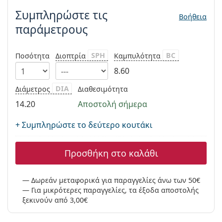
Persol
Συμπληρώστε τις
Βοήθεια
Prada
παράμετρους
Όλες οι μάρκες
SPH
BC
Ποσότητα
Διοπτρία
Καμπυλότητα
8.60
DIA
Διάμετρος
Διαθεσιμότητα
14.20
Αποστολή σήμερα
+ Συμπληρώστε το δεύτερο κουτάκι
Προσθήκη στο καλάθι
Δωρεάν μεταφορικά για παραγγελίες άνω των 50€
Για μικρότερες παραγγελίες, τα έξοδα αποστολής
ξεκινούν από 3,00€