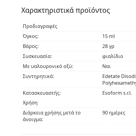
η χρήση των οφθαλμικών σταγόνων Solunate ε
σταγόνες μπορούν να χρησιμοποιηθούν από
Χαρακτηριστικά προϊόντος
παιδιών και των ηλικιωμένων.
Προδιαγραφές
Όγκος:
15 ml
Βάρος:
28 γρ
Συσκευασία:
φιαλίδιο
Με υαλουρονικό οξύ:
Ναι
Συντηρητικά:
Edetate Disod
Polyhexamethy
Κατασκευαστής:
Esoform s.r.l.
Χρήση
Διάρκεια χρήσης μετά το
90 ημέρες
άνοιγμα:
Ημ. Λήξης:
Τουλάχιστον 3