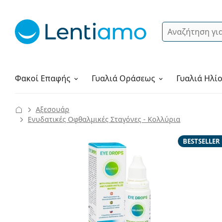
Αναζήτηση
Σύνδεση
Πλοήγηση στη σελίδα
Υγρά φακών
Πώς να παραγγείλετε
Φακοί Επαφής
Γυαλιά
Οράσεως
Γυαλιά Ηλί
Αξεσουάρ
Ενυδατικές Οφθαλμικές Σταγόνες - Κολλύρια
BESTSELLER