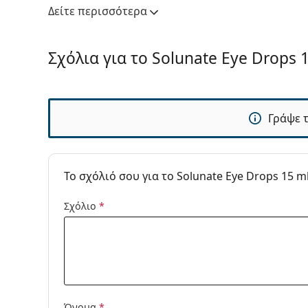
Για χρήση με φακούς:
Ναι
Δείτε περισσότερα
Άλλα
Κατηγορία:
Ενυδατικές Οφ
Σχόλια για το Solunate Eye Drops 
Αξεσουάρ Φα
Γράψε 
To σχόλιό σου για το Solunate Eye Drops 15 m
Σχόλιο
*
Όνομα
*