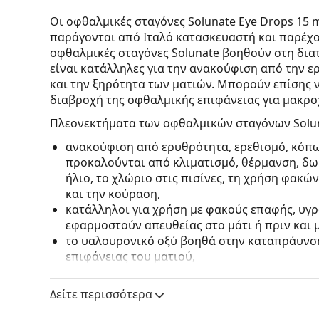
Οι οφθαλμικές σταγόνες Solunate Eye Drops 15
παράγονται από Ιταλό κατασκευαστή και παρέχο
οφθαλμικές σταγόνες Solunate βοηθούν στη δια
είναι κατάλληλες για την ανακούφιση από την ε
και την ξηρότητα των ματιών. Μπορούν επίσης 
διαβροχή της οφθαλμικής επιφάνειας για μακρ
Πλεονεκτήματα των οφθαλμικών σταγόνων Solun
ανακούφιση από ερυθρότητα, ερεθισμό, κόπω
προκαλούνται από κλιματισμό, θέρμανση, δωμ
ήλιο, το χλώριο στις πισίνες, τη χρήση φα
και την κούραση,
κατάλληλοι για χρήση με φακούς επαφής, υγρ
εφαρμοστούν απευθείας στο μάτι ή πριν και 
το υαλουρονικό οξύ βοηθά στην καταπράυνση
επιφάνειας του ματιού,
τα αποσταγμένα νερά Hamamelis, Chamomile κ
οφθαλμικών σταγόνων και έχουν αναζωογονητ
Δείτε περισσότερα
Bluebottle προσφέρει καταπραϋντική επίδρα