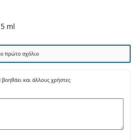
θαλμικές Σταγόνες - Κολλύρια
15 ml
κών Επαφής
το πρώτο σχόλιο
l βοηθάει και άλλους χρήστες