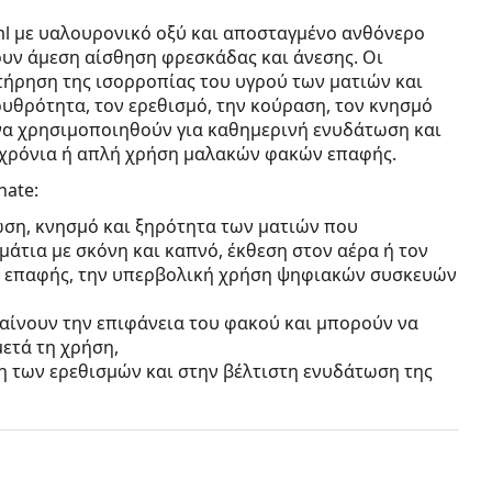
 ml με υαλουρονικό οξύ και αποσταγμένο ανθόνερο
υν άμεση αίσθηση φρεσκάδας και άνεσης. Οι
τήρηση της ισορροπίας του υγρού των ματιών και
ρυθρότητα, τον ερεθισμό, την κούραση, τον κνησμό
να χρησιμοποιηθούν για καθημερινή ενυδάτωση και
οχρόνια ή απλή χρήση μαλακών φακών επαφής.
ate:
ση, κνησμό και ξηρότητα των ματιών που
άτια με σκόνη και καπνό, έκθεση στον αέρα ή τον
κών επαφής, την υπερβολική χρήση ψηφιακών συσκευών
αίνουν την επιφάνεια του φακού και μπορούν να
μετά τη χρήση,
 των ερεθισμών και στην βέλτιστη ενυδάτωση της
αι Euphrasy ενισχύουν τις ενυδατικές ιδιότητες των
ική και καταπραϋντική δράση, το απεσταγμένο νερό
ση στην ερυθρότητα,