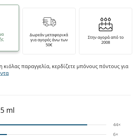
μα
Δωρεάν μεταφορικά
Στην αγορά από το
ής
για αγορές άνω των
2008
50€
 κιόλας παραγγελία, κερδίζετε μπόνους πόντους για
όντα
15 ml
44×
6×