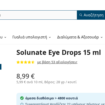
Αναζήτηση
ου
Γυαλιά υπολογιστή
Διαλύματα & Αξεσουάρ
Solunate Eye Drops 15 ml
με βάση 53 αξιολογήσεις
8,99 €
5,99 €
ανά 10 ml, Βάρος: 28 γρ / κουτί
άμεσα διαθέσιμο
> 4800 κουτιά
Συγχαρητήρια! Κερδίζετε
22 μπόνους πόντους
με