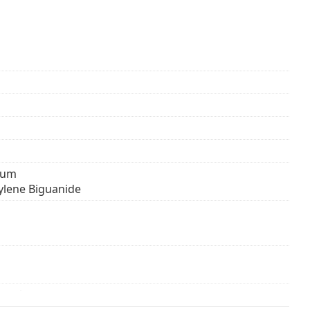
ίναι απλή, ασφαλής και χωρίς παρενέργειες, οι
 όλους τους ανθρώπους, συμπεριλαμβανομένων των
ium
lene Biguanide
2 μήνες