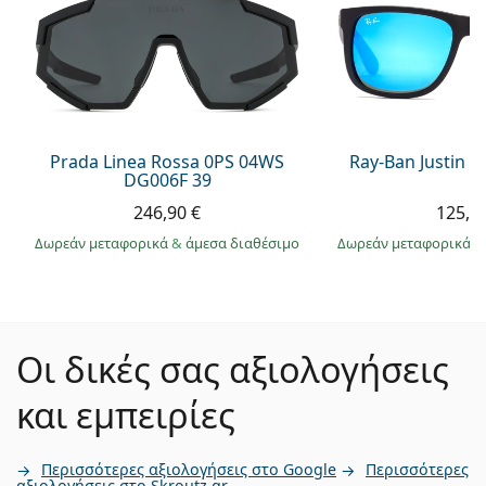
Prada Linea Rossa 0PS 04WS
Ray-Ban Justin 
DG006F 39
246,90 €
125,9
Δωρεάν μεταφορικά
&
άμεσα διαθέσιμο
Δωρεάν μεταφορικά
&
Οι δικές σας αξιολογήσεις
και εμπειρίες
Περισσότερες αξιολογήσεις στο Google
Περισσότερες
αξιολογήσεις στο Skroutz.gr