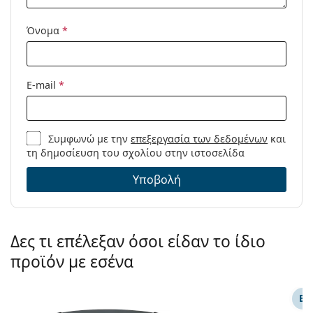
Προϊόντος /
Μοντέλο:
Όνομα
*
Διαθέσιμο με
Όχι
συνταγή:
E-mail
*
Συμφωνώ με την
επεξεργασία των δεδομένων
και
τη δημοσίευση του σχολίου στην ιστοσελίδα
Υποβολή
Δες τι επέλεξαν όσοι είδαν το ίδιο
προϊόν με εσένα
ΕΠ