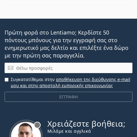
Πρώτη φορά στο Lentiamo; Κερδίστε 50
πόντους μπόνους για την εγγραφή σας στο
ενημερωτικό μας δελτίο και επιλέξτε ένα δώρο
με την πρώτη σας παραγγελία.
Email
Συγκατατίθεμαι στην
αποθήκευση της διεύθυνσης e-mail
μου και στην αποστολή εμπορικής επικοινωνίας
ΕΓΓΡΑΦΗ
Χρειάζεστε βοήθεια;
Εκτός σύνδεσης
Μιλάμε και αγγλικά