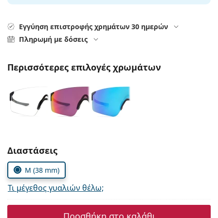
Persol
Prada
Εγγύηση επιστροφής χρημάτων 30 ημερών
Πληρωμή με δόσεις
Όλες οι μάρκες
Περισσότερες επιλογές χρωμάτων
Συμπληρώστε τις παράμετρους
Διαστάσεις
M (38 mm)
Τι μέγεθος γυαλιών θέλω;
Προσθήκη στο καλάθι