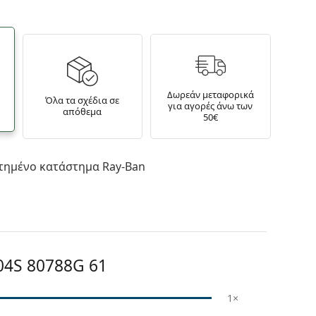
Δωρεάν μεταφορικά
Όλα τα σχέδια σε
για αγορές άνω των
απόθεμα
50€
τημένο κατάστημα Ray-Ban
04S 80788G 61
1×