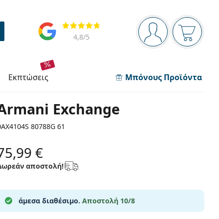
Πίνακας πλοήγησης
Αξιολογήσεις
Είστε συνδεδεμέν
Το καλάθ
4,8
/5
εκπτώσεις
Μπόνους Προϊόντα
Armani Exchange
0AX4104S 80788G 61
75,99 €
Δωρεάν αποστολή!
άμεσα διαθέσιμο.
Αποστολή 10/8