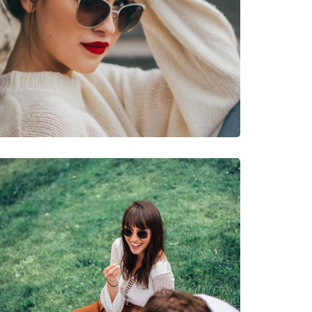
νυμες Μάρκες