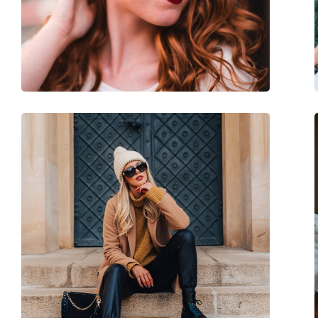
Κωδικός Προϊόντος / Μοντέλο:
0AX4104S 80788G 6
Διαθέσιμο με συνταγή:
Όχι