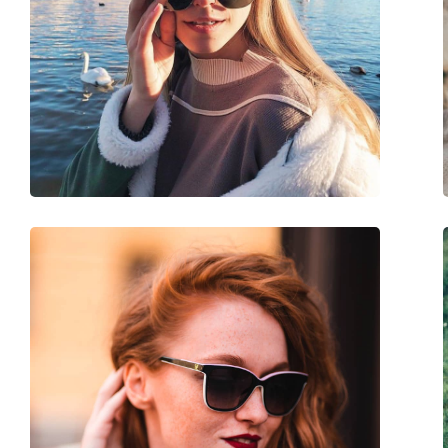
Μήκος σκελετού:
140 mm
Μήκος βραχίονα:
140 mm
Γέφυρα:
13 mm
Βάρος:
89 γρ
Ρυθμιζόμενα μαξιλάρια μύτης:
Όχι
Εύκαμπτη άρθρωση:
Όχι
Αξεσουάρ
Παρέχονται με θήκη:
Όχι
Πανί καθαρισμού:
Ναι
Άλλα
Τύπος:
Ανδρικά
Κατηγορία:
Γυαλιά Ηλίου Επώ
Μάρκα:
Armani Exchange
Χρήση:
Μόδα