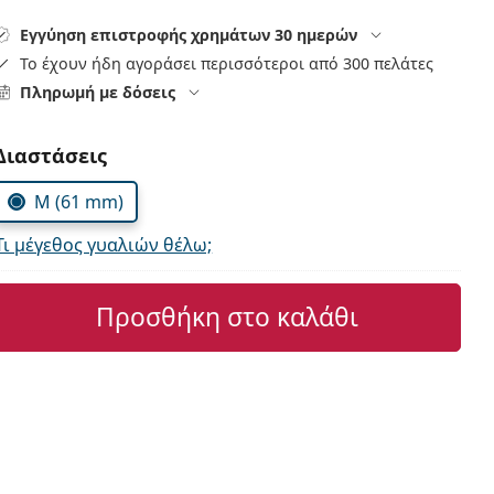
Εγγύηση επιστροφής χρημάτων 30 ημερών
Το έχουν ήδη αγοράσει περισσότεροι από 300 πελάτες
Πληρωμή με δόσεις
Συμπληρώστε τις παράμετρους
Διαστάσεις
M (61 mm)
Τι μέγεθος γυαλιών θέλω;
Προσθήκη στο καλάθι