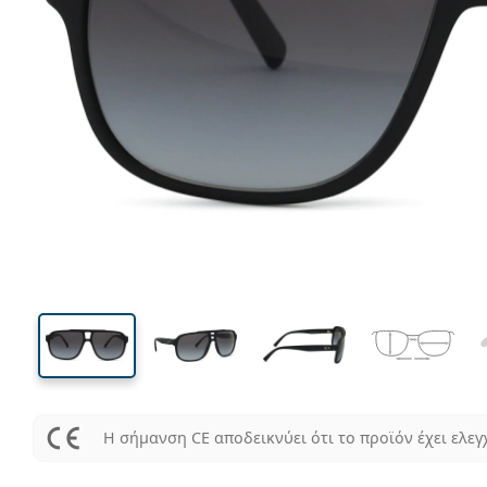
140 mm
Μήκος σκελετού
Μήκος
φακού
49 mm
61 mm
Ύψος φακού
Μήκος φακού
Η σήμανση CE αποδεικνύει ότι το προϊόν έχει ελεγ