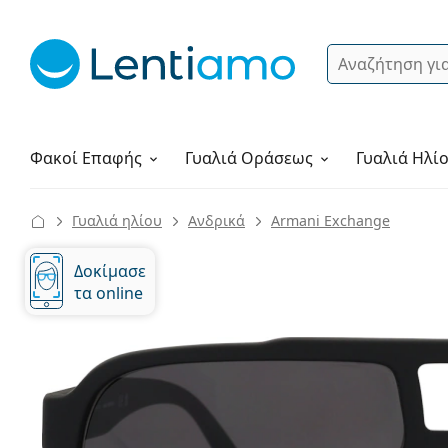
Αναζήτηση
Σύνδεση
Πλοήγηση στη σελίδα
Υγρά φακών
Πώς να παραγγείλετε
Φακοί Επαφής
Γυαλιά
Οράσεως
Γυαλιά Ηλί
Γυαλιά ηλίου
Ανδρικά
Armani Exchange
Δοκίμασε
τα online