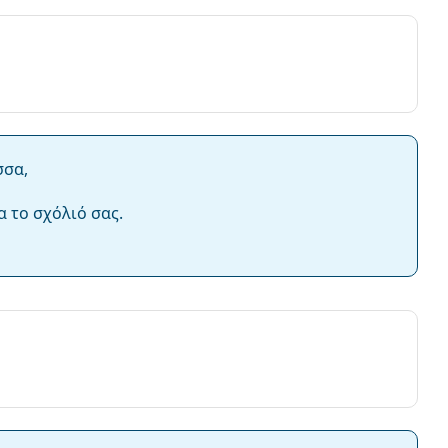
σσα,
α το σχόλιό σας.