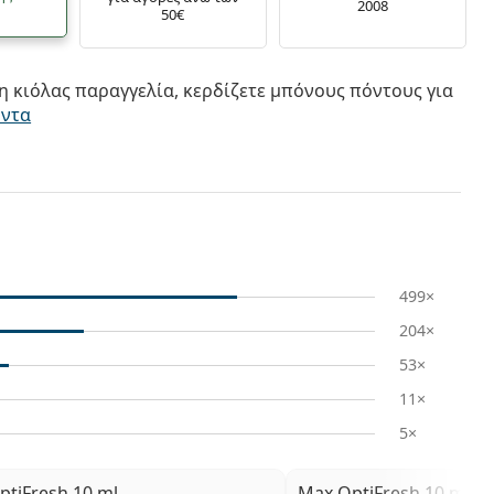
2008
50€
 κιόλας παραγγελία, κερδίζετε μπόνους πόντους για
όντα
499×
204×
53×
11×
5×
ptiFresh 10 ml
Max OptiFresh 10 ml