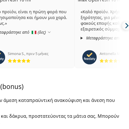
 προϊόν, είναι η πρώτη φορά που
Καλό προϊόν. Χρήσιμο 
ησιμοποίησα και ήμουν μια χαρά.
ξηρότητας, για μένα πο
ως.
φακούς επαφής καθημερι
εξαιρετικός σύμμαχος
ταφράστηκε από
(
δες
)
Μεταφράστηκε από
Simona S.
,
πριν 5 μήνες
Antonella M.
,
πρι
5 αξιολογήσεις από 5
5 α
 (bonus)
υν άμεση καταπραϋντική ανακούφιση και άνεση που
 και δάκρυα, προστατεύοντας τα μάτια σας. Μπορούν
.