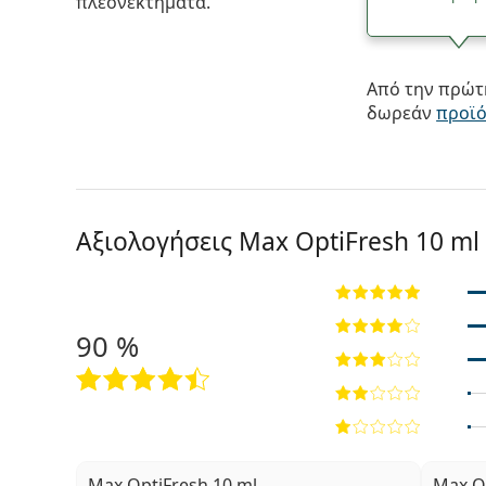
πλεονεκτήματα.
Από την πρώτη
δωρεάν
προϊ
Αξιολογήσεις Max OptiFresh 10 ml
90 %
Max OptiFresh 10 ml
Max O