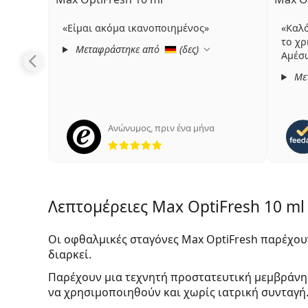
Είμαι ακόμα ικανοποιημένος
Καλό
το χρ
Μεταφράστηκε από
(
δες
)
Αμέσ
Με
Ανώνυμος
,
πριν ένα μήνα
5 αξιολογήσεις από 5
Λεπτομέρειες Max OptiFresh 10 ml
Οι οφθαλμικές σταγόνες Max OptiFresh παρέχο
διαρκεί.
Παρέχουν μια τεχνητή προστατευτική μεμβράνη
να χρησιμοποιηθούν και χωρίς ιατρική συνταγή