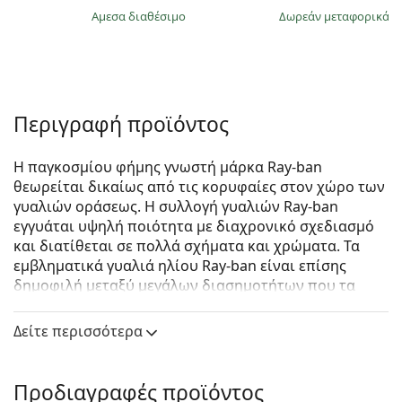
άμεσα διαθέσιμο
Δωρεάν μεταφορικά
&
Περιγραφή προϊόντος
Η παγκοσμίου φήμης γνωστή μάρκα Ray-ban
θεωρείται δικαίως από τις κορυφαίες στον χώρο των
γυαλιών οράσεως. Η συλλογή γυαλιών Ray-ban
εγγυάται υψηλή ποιότητα με διαχρονικό σχεδιασμό
και διατίθεται σε πολλά σχήματα και χρώματα. Τα
εμβληματικά γυαλιά ηλίου Ray-ban είναι επίσης
δημοφιλή μεταξύ μεγάλων διασημοτήτων που τα
δοκίμασαν ανά τον κόσμο.
Δείτε περισσότερα
Ray-Ban The Marshal II RB3648M 9241R5 52
είναι
unisex γυαλιά ηλίου.
Δείτε πώς φαίνονται πάνω σας αυτά τα γυαλιά ηλίου
Προδιαγραφές προϊόντος