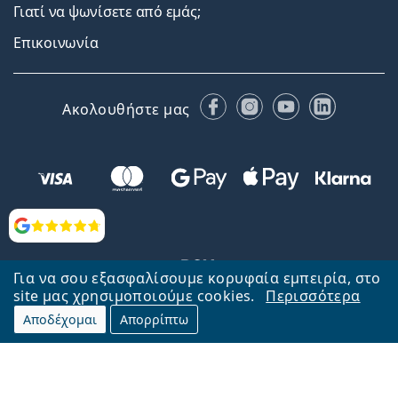
Γιατί να ψωνίσετε από εμάς;
Επικοινωνία
Facebook
Instagram
YouTube
LinkedIn
Ακολουθήστε μας
Αξιολογήσεις
Για να σου εξασφαλίσουμε κορυφαία εμπειρία, στο
site μας χρησιμοποιούμε cookies.
Περισσότερα
Αποδέχομαι
Απορρίπτω
Επιστροφή στην αρχική σελίδα
Στην κορυφή
Το Lentiamo.gr λειτουργεί και ανήκει στην εταιρία Lentiamo s.r.o.,
Τσεχία
Μαζί σας 18 χρόνια.