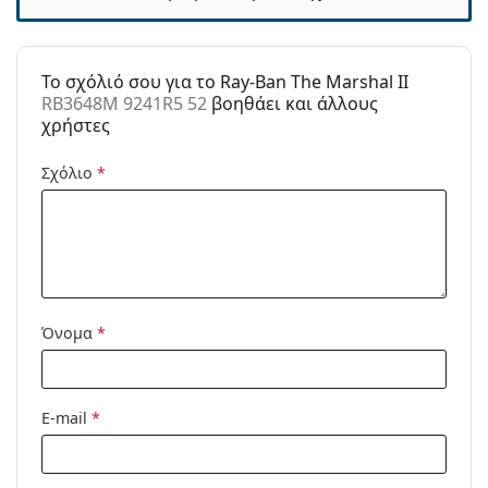
Κατηγορία:
Γυαλιά Ηλίου Επώνυμες Μάρκες
Μάρκα:
Ray-Ban
To σχόλιό σου για το Ray-Ban The Marshal II
RB3648M 9241R5 52
βοηθάει και άλλους
Χρήση:
Μόδα
χρήστες
Κωδικός
RB3648M 9241R5 52
Προϊόντος /
Σχόλιο
*
Μοντέλο:
Διαθέσιμο με
Όχι
συνταγή:
Όνομα
*
E-mail
*