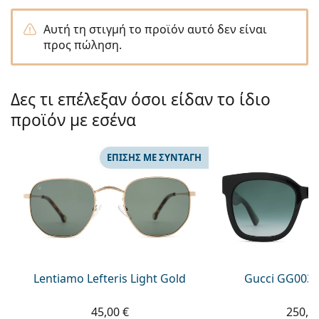
Persol
Αυτή τη στιγμή το προϊόν αυτό δεν είναι
Prada
προς πώληση.
Όλες οι μάρκες
Δες τι επέλεξαν όσοι είδαν το ίδιο
προϊόν με εσένα
ΕΠΊΣΗΣ ΜΕ ΣΥΝΤΑΓΉ
Lentiamo Lefteris Light Gold
Gucci GG0034
45,00 €
250,9