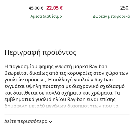
22,05 €
250,9
45,00 €
άμεσα διαθέσιμο
Δωρεάν μεταφορικά
&
Περιγραφή προϊόντος
Η παγκοσμίου φήμης γνωστή μάρκα Ray-ban
θεωρείται δικαίως από τις κορυφαίες στον χώρο των
γυαλιών οράσεως. Η συλλογή γυαλιών Ray-ban
εγγυάται υψηλή ποιότητα με διαχρονικό σχεδιασμό
και διατίθεται σε πολλά σχήματα και χρώματα. Τα
εμβληματικά γυαλιά ηλίου Ray-ban είναι επίσης
δημοφιλή μεταξύ μεγάλων διασημοτήτων που τα
δοκίμασαν ανά τον κόσμο.
Δείτε περισσότερα
Ray-Ban The Marshal II RB3648M 9069A5 52
είναι
unisex γυαλιά ηλίου.