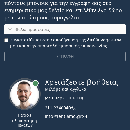
πόντους μπόνους για την εγγραφή σας στο
ενημερωτικό μας δελτίο και επιλέξτε ένα δώρο
με την πρώτη σας παραγγελία.
Email
Συγκατατίθεμαι στην
αποθήκευση της διεύθυνσης e-mail
μου και στην αποστολή εμπορικής επικοινωνίας
ΕΓΓΡΑΦΗ
Χρειάζεστε βοήθεια;
Εκτός σύνδεσης
Μιλάμε και αγγλικά
(Δευ-Παρ 8:30-16:00)
211 2340040
Petros
info@lentiamo.gr
Εξυπηρέτηση
Πελατών