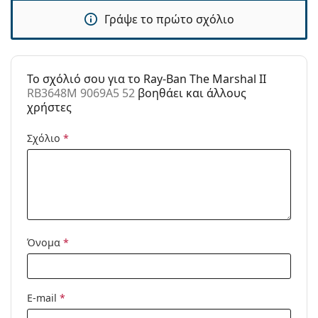
υφασμάτινη θήκη αντί για πανί.
καθαρισμού:
Γράψε το πρώτο σχόλιο
Εξερευνήστε την πλήρη γκάμα
γυαλιών ηλίου
για να
Άλλα
βρείτε περισσότερα μοντέλα από δημοφιλείς μάρκες.
Τύπος:
Unisex
To σχόλιό σου για το Ray-Ban The Marshal II
Κατηγορία:
Γυαλιά Ηλίου Επώνυμες Μάρκες
RB3648M 9069A5 52
βοηθάει και άλλους
χρήστες
Μάρκα:
Ray-Ban
Χρήση:
Μόδα
Σχόλιο
*
Κωδικός
RB3648M 9069A5 52
Προϊόντος /
Μοντέλο:
Διαθέσιμο με
Όχι
συνταγή:
Όνομα
*
E-mail
*