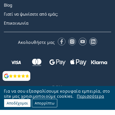
Blog
Γιατί να ψωνίσετε από εμάς;
Επικοινωνία
Facebook
Instagram
YouTube
LinkedIn
Ακολουθήστε μας
Αξιολογήσεις
Για να σου εξασφαλίσουμε κορυφαία εμπειρία, στο
site μας χρησιμοποιούμε cookies.
Περισσότερα
Αποδέχομαι
Απορρίπτω
Επιστροφή στην αρχική σελίδα
Στην κορυφή
Το Lentiamo.gr λειτουργεί και ανήκει στην εταιρία Lentiamo s.r.o.,