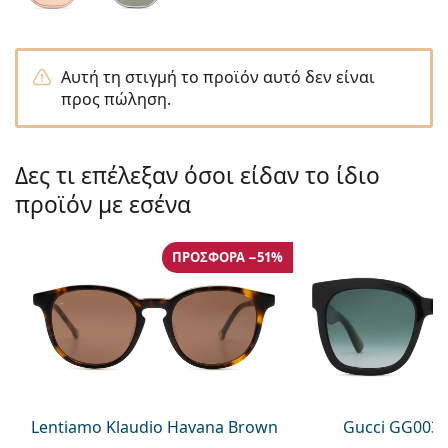
Gucci
Όλα τα υγρά φακών
Εκτό
Όλες οι μάρκες
Persol
Αυτή τη στιγμή το προϊόν αυτό δεν είναι
Prada
προς πώληση.
Όλες οι μάρκες
Δες τι επέλεξαν όσοι είδαν το ίδιο
προϊόν με εσένα
ΠΡΟΣΦΟΡΆ −51%
Lentiamo Klaudio Havana Brown
Gucci GG0034