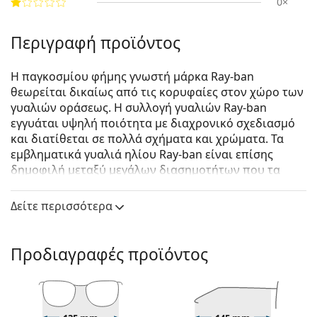
0×
Περιγραφή προϊόντος
Η παγκοσμίου φήμης γνωστή μάρκα Ray-ban
θεωρείται δικαίως από τις κορυφαίες στον χώρο των
γυαλιών οράσεως. Η συλλογή γυαλιών Ray-ban
εγγυάται υψηλή ποιότητα με διαχρονικό σχεδιασμό
και διατίθεται σε πολλά σχήματα και χρώματα. Τα
εμβληματικά γυαλιά ηλίου Ray-ban είναι επίσης
δημοφιλή μεταξύ μεγάλων διασημοτήτων που τα
δοκίμασαν ανά τον κόσμο.
Δείτε περισσότερα
Ray-Ban RB3647N 91233M 51
είναι unisex γυαλιά
ηλίου.
Δείτε πώς φαίνονται πάνω σας αυτά τα γυαλιά ηλίου
Προδιαγραφές προϊόντος
με τη λειτουργία του Εικονικού καθρέφτη του
Lentiamo.
Σκελετός γυαλιών ηλίου