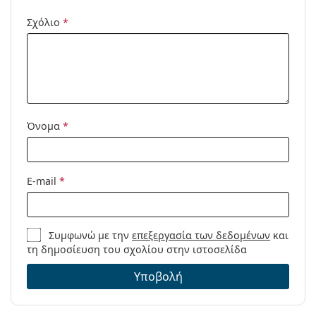
Προϊόντος /
Σχόλιο
*
Μοντέλο:
Διαθέσιμο με
Όχι
συνταγή:
Όνομα
*
E-mail
*
Συμφωνώ με την
επεξεργασία των δεδομένων
και
τη δημοσίευση του σχολίου στην ιστοσελίδα
Υποβολή