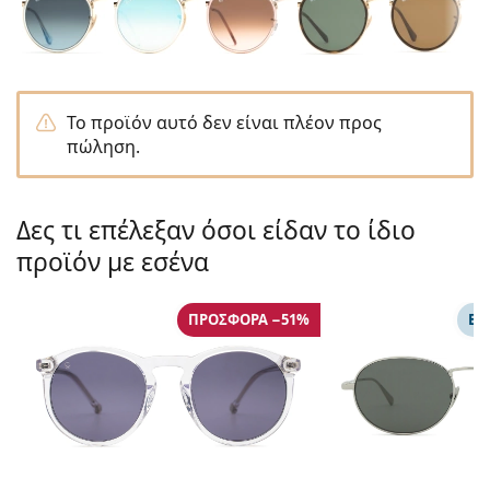
Persol
Prada
Όλες οι μάρκες
Το προϊόν αυτό δεν είναι πλέον προς
πώληση.
Δες τι επέλεξαν όσοι είδαν το ίδιο
προϊόν με εσένα
ΠΡΟΣΦΟΡΆ −51%
ΕΠ