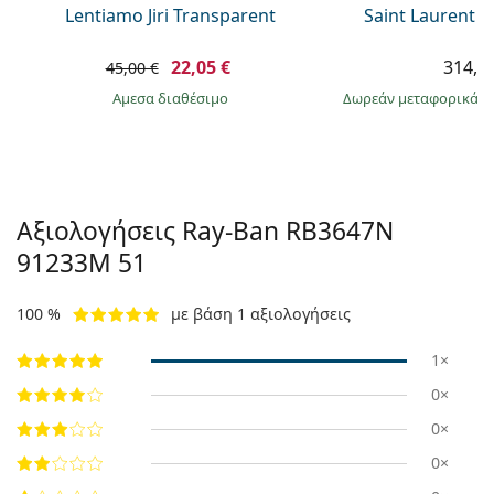
Lentiamo Jiri Transparent
Saint Laurent S
22,05 €
314,9
45,00 €
άμεσα διαθέσιμο
Δωρεάν μεταφορικά
&
Αξιολογήσεις Ray-Ban
RB3647N
91233M 51
100 %
με βάση 1 αξιολογήσεις
1×
0×
0×
0×