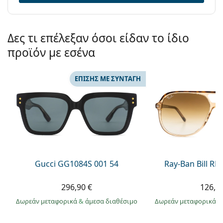
Δες τι επέλεξαν όσοι είδαν το ίδιο
προϊόν με εσένα
ΕΠΊΣΗΣ ΜΕ ΣΥΝΤΑΓΉ
Gucci GG1084S 001 54
Ray-Ban Bill R
296,90 €
126,9
Δωρεάν μεταφορικά
&
άμεσα διαθέσιμο
Δωρεάν μεταφορικά
&