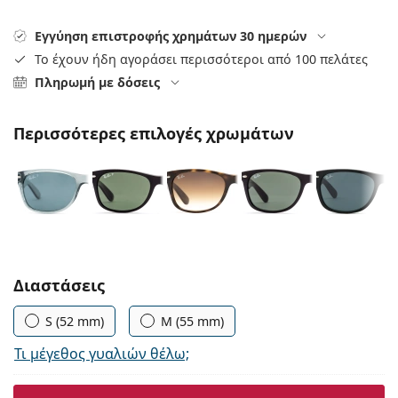
Persol
Εγγύηση επιστροφής χρημάτων 30 ημερών
Prada
Το έχουν ήδη αγοράσει περισσότεροι από 100 πελάτες
Πληρωμή με δόσεις
Όλες οι μάρκες
Περισσότερες επιλογές χρωμάτων
Συμπληρώστε τις παράμετρους
Διαστάσεις
S (52 mm)
M (55 mm)
Τι μέγεθος γυαλιών θέλω;