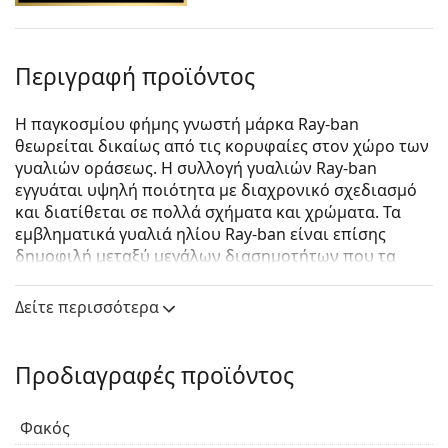
Περιγραφή προϊόντος
Η παγκοσμίου φήμης γνωστή μάρκα Ray-ban
θεωρείται δικαίως από τις κορυφαίες στον χώρο των
γυαλιών οράσεως. Η συλλογή γυαλιών Ray-ban
εγγυάται υψηλή ποιότητα με διαχρονικό σχεδιασμό
και διατίθεται σε πολλά σχήματα και χρώματα. Τα
εμβληματικά γυαλιά ηλίου Ray-ban είναι επίσης
δημοφιλή μεταξύ μεγάλων διασημοτήτων που τα
δοκίμασαν ανά τον κόσμο.
Δείτε περισσότερα
Ray-Ban New Wayfarer RB2132 64503R
είναι unisex
γυαλιά ηλίου.
Δείτε πώς φαίνονται πάνω σας αυτά τα γυαλιά ηλίου
Προδιαγραφές προϊόντος
με τη λειτουργία του Εικονικού καθρέφτη του
Lentiamo.
Φακός
Σκελετός γυαλιών ηλίου