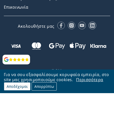
Επικοινωνία
Facebook
Instagram
YouTube
LinkedIn
Ακολουθήστε μας
Αξιολογήσεις
Για να σου εξασφαλίσουμε κορυφαία εμπειρία, στο
site μας χρησιμοποιούμε cookies.
Περισσότερα
Αποδέχομαι
Απορρίπτω
Επιστροφή στην αρχική σελίδα
Στην κορυφή
Το Lentiamo.gr λειτουργεί και ανήκει στην εταιρία Lentiamo s.r.o.,
Τσεχία
Μαζί σας 18 χρόνια.