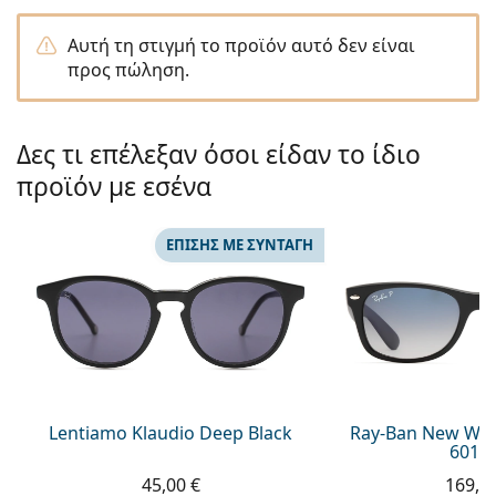
Persol
Αυτή τη στιγμή το προϊόν αυτό δεν είναι
Prada
προς πώληση.
Όλες οι μάρκες
Δες τι επέλεξαν όσοι είδαν το ίδιο
προϊόν με εσένα
ΕΠΊΣΗΣ ΜΕ ΣΥΝΤΑΓΉ
Lentiamo Klaudio Deep Black
Ray-Ban New Way
601S
45,00 €
169,9