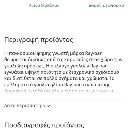
άμεσα διαθέσιμο
Δωρεάν μεταφορικά
&
Περιγραφή προϊόντος
Η παγκοσμίου φήμης γνωστή μάρκα Ray-ban
θεωρείται δικαίως από τις κορυφαίες στον χώρο των
γυαλιών οράσεως. Η συλλογή γυαλιών Ray-ban
εγγυάται υψηλή ποιότητα με διαχρονικό σχεδιασμό
και διατίθεται σε πολλά σχήματα και χρώματα. Τα
εμβληματικά γυαλιά ηλίου Ray-ban είναι επίσης
δημοφιλή μεταξύ μεγάλων διασημοτήτων που τα
δοκίμασαν ανά τον κόσμο.
Δείτε περισσότερα
Ray-Ban New Wayfarer RB2132 622/30 52
είναι unisex
γυαλιά ηλίου.
Δείτε πώς φαίνονται πάνω σας αυτά τα γυαλιά ηλίου
Προδιαγραφές προϊόντος