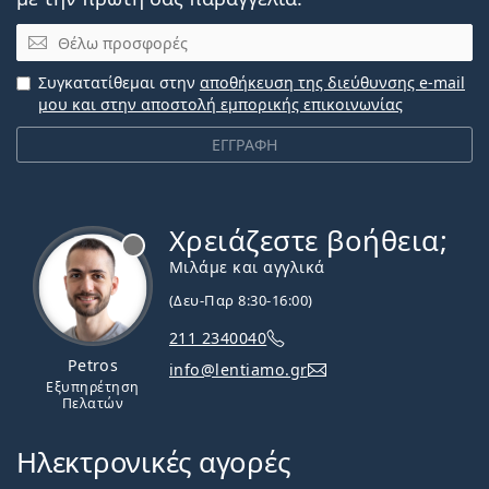
Email
Συγκατατίθεμαι στην
αποθήκευση της διεύθυνσης e-mail
μου και στην αποστολή εμπορικής επικοινωνίας
ΕΓΓΡΑΦΗ
Χρειάζεστε βοήθεια;
Εκτός σύνδεσης
Μιλάμε και αγγλικά
(Δευ-Παρ 8:30-16:00)
211 2340040
Petros
info@lentiamo.gr
Εξυπηρέτηση
Πελατών
Ηλεκτρονικές αγορές