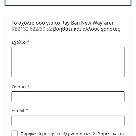
Κατηγορία:
Γυαλιά Ηλίου Επώνυμες Μάρκες
Μάρκα:
Ray-Ban
To σχόλιό σου για το Ray-Ban New Wayfarer
RB2132 622/30 52
βοηθάει και άλλους χρήστες
Χρήση:
Μόδα
Κωδικός
RB2132 622/30 52
Σχόλιο
*
Προϊόντος /
Μοντέλο:
Διαθέσιμο με
Όχι
συνταγή:
Όνομα
*
E-mail
*
Συμφωνώ με την
επεξεργασία των δεδομένων
και