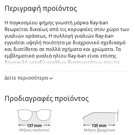
Περιγραφή προϊόντος
Η παγκοσμίου φήμης γνωστή μάρκα Ray-ban
θεωρείται δικαίως από τις κορυφαίες στον χώρο των
γυαλιών οράσεως. Η συλλογή γυαλιών Ray-ban
εγγυάται υψηλή ποιότητα με διαχρονικό σχεδιασμό
και διατίθεται σε πολλά σχήματα και χρώματα. Τα
εμβληματικά γυαλιά ηλίου Ray-ban είναι επίσης
δημοφιλή μεταξύ μεγάλων διασημοτήτων που τα
δοκίμασαν ανά τον κόσμο.
Δείτε περισσότερα
Ray-Ban Aviator Large Metal RB3025 112/4L 58
είναι
unisex γυαλιά ηλίου.
Δείτε πώς φαίνονται πάνω σας αυτά τα γυαλιά ηλίου
Προδιαγραφές προϊόντος
με τη λειτουργία του Εικονικού καθρέφτη του
Lentiamo.
Σκελετός γυαλιών ηλίου
137 mm
135 mm
Το χρυσό χρώμα του σκελετού ταιριάζει απόλυτα
Μήκος σκελετού
Μήκος βραχίονα