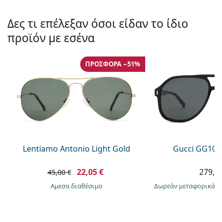
Δες τι επέλεξαν όσοι είδαν το ίδιο
προϊόν με εσένα
ΠΡΟΣΦΟΡΆ −51%
Lentiamo Antonio Light Gold
Gucci GG104
22,05 €
279,9
45,00 €
άμεσα διαθέσιμο
Δωρεάν μεταφορικά
&