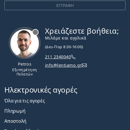
ΕΓΓΡΑΦΗ
Χρειάζεστε βοήθεια;
Εκτός σύνδεσης
Μιλάμε και αγγλικά
(Δευ-Παρ 8:30-16:00)
211 2340040
Petros
info@lentiamo.gr
Εξυπηρέτηση
Πελατών
Ηλεκτρονικές αγορές
Όλα για τις αγορές
Πληρωμή
Αποστολή