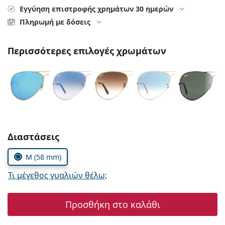
Persol
Εγγύηση επιστροφής χρημάτων 30 ημερών
Πληρωμή με δόσεις
Prada
Όλες οι μάρκες
Περισσότερες επιλογές χρωμάτων
Συμπληρώστε τις παράμετρους
Διαστάσεις
M (58 mm)
Τι μέγεθος γυαλιών θέλω;
Προσθήκη στο καλάθι