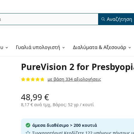
Αναζήτηση
ου
Γυαλιά υπολογιστή
Διαλύματα & Αξεσουάρ
PureVision 2 for Presbyopi
με βάση 334 αξιολογήσεις
48,99 €
8,17 €
ανά τμχ, Βάρος: 52 γρ / κουτί
άμεσα διαθέσιμο
> 200 κουτιά
Συγχαρητήρια! Κερδίζετε
122 μπόνους πόντους
μ