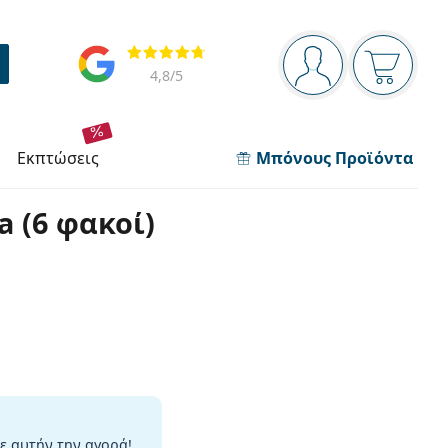
Πίνακας πλοήγησης
Αξιολογήσεις
Είστε συνδεδεμέν
Το καλάθ
4,8
/5
εκπτώσεις
Μπόνους Προϊόντα
a (6 φακοί)
ε αυτήν την αγορά!