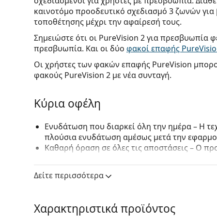
σχεδιασμένοι για χρήστες με πρεσβυωπία. Διαθέ
καινοτόμο προοδευτικό σχεδιασμό 3 ζωνών για 
τοποθέτησης μέχρι την αφαίρεσή τους.
Σημειώστε ότι οι PureVision 2 για πρεσβυωπία 
πρεσβυωπία. Και οι δύο
φακοί επαφής PureVisi
Οι χρήστες των φακών επαφής PureVision μπορο
φακούς PureVision 2 με νέα συνταγή.
Κύρια οφέλη
Ενυδάτωση που διαρκεί όλη την ημέρα
– Η τ
πλούσια ενυδάτωση αμέσως μετά την εφαρμο
Καθαρή όραση σε όλες τις αποστάσεις
– Ο πρ
εστιακή ισχύ για τις ζώνες κοντινής, ενδιάμε
μεταξύ των ζωνών.
Δείτε περισσότερα
Πιθανή παρατεταμένη χρήση
– Οι φακοί επαφ
φορεθούν κατά τη διάρκεια της νύχτας, κατό
Αναπνευσιμότητα
– Οι σύγχρονοι
φακοί επαφ
Χαρακτηριστικά προϊόντος
διαπερατότητα οξυγόνου για βέλτιστη άνεση.