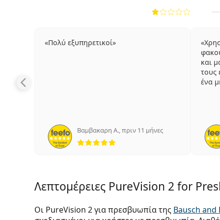
Πολύ εξυπηρετικοί
Χρησ
φακού
και μ
τους 
ένα μ
Βαμβακαρη Α.
,
πριν 11 μήνες
5 αξιολογήσεις από 5
Λεπτομέρειες PureVision 2 for Pres
Οι PureVision 2 για πρεσβυωπία της
Bausch and