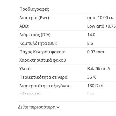
Προδιαγραφές
Σε ποιους απευθύνονται οι φακοί 
Διοπτρία (Pwr):
από -10.00 έως
Όσοι πάσχουν από πρεσβυωπία και επιθυμούν
ADD:
Low από +0.75 
επηρεάζεται η όρασή τους από μακριά.
Διάμετρος (DIA):
14.0
Όσοι προτιμούν να φορούν φακούς επαφής χ
Όσοι επιθυμούν την ευελιξία των
φακών επα
Καμπυλότητα (BC):
8.6
αντικατάσταση.
Πάχος Κέντρου φακού:
0.07 mm
Χαρακτηριστικά φακού
Συχνές ερωτήσεις
Υλικό:
Balafilcon A
Περιεκτικότητα σε νερό:
36 %
Πόσο καιρό μπορείτε να φοράτε τους PureVi
Διαπερατότητα οξυγόνου:
130 Dk/t
Φίλτρο UV:
Όχι
Μπορείτε να κοιμηθείτε φορώντας τους φακ
Σιλικόνη-Υδρογέλη:
Ναι
Δείτε περισσότερα
Χρήση