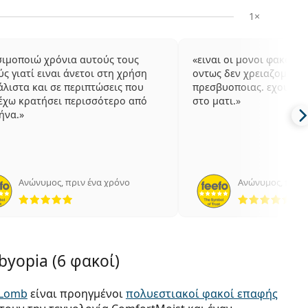
1×
ιμοποιώ χρόνια αυτούς τους
ειναι οι μονοι φακοι π
ς γιατί ειναι άνετοι στη χρήση
οντως δεν χρειαζομαι γ
άλιστα και σε περιπτώσεις που
πρεσβυοποιας. εχουν κ
έχω κρατήσει περισσότερο από
στο ματι.
ήνα.
Ανώνυμος
,
πριν ένα χρόνο
Ανώνυμος
,
πριν 
5 αξιολογήσεις από 5
5 α
byopia (6 φακοί)
 Lomb
είναι προηγμένοι
πολυεστιακοί φακοί επαφής