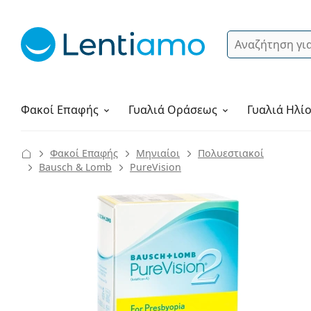
Αναζήτηση
Σύνδεση
Πλοήγηση στη σελίδα
Υγρά φακών
Πώς να παραγγείλετε
Φακοί Επαφής
Γυαλιά
Οράσεως
Γυαλιά Ηλί
Φακοί Επαφής
Μηνιαίοι
Πολυεστιακοί
Bausch & Lomb
PureVision