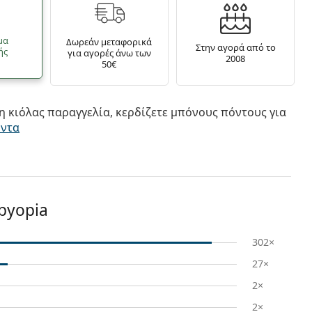
μα
Δωρεάν μεταφορικά
Στην αγορά από το
ής
για αγορές άνω των
2008
50€
 κιόλας παραγγελία, κερδίζετε μπόνους πόντους για
όντα
sbyopia
302×
27×
2×
2×