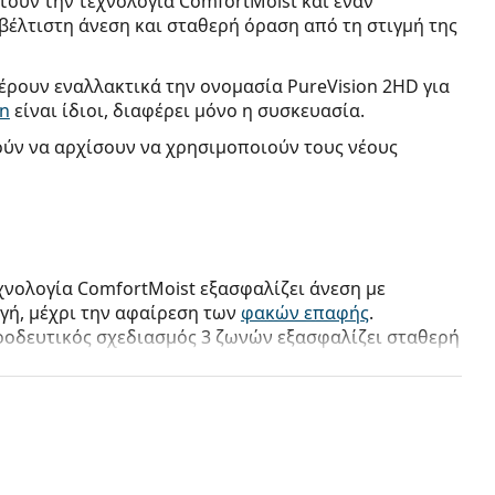
τουν την τεχνολογία ComfortMoist και έναν
βέλτιστη άνεση και σταθερή όραση από τη στιγμή της
φέρουν εναλλακτικά την ονομασία PureVision 2HD για
on
είναι ίδιοι, διαφέρει μόνο η συσκευασία.
ύν να αρχίσουν να χρησιμοποιούν τους νέους
εχνολογία ComfortMoist εξασφαλίζει άνεση με
γή, μέχρι την αφαίρεση των
φακών επαφής
.
οοδευτικός σχεδιασμός 3 ζωνών εξασφαλίζει σταθερή
σης και μακρινής όρασης, με ομαλές μεταβάσεις
ής PureVision
μηνιαίας χρήσης
μπορούν να
πιν έγκρισης από οφθαλμίατρο.
ής από σιλικόνη υδρογέλη
προσφέρουν υψηλή