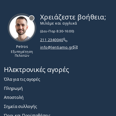
Χρειάζεστε βοήθεια;
Εκτός σύνδεσης
Μιλάμε και αγγλικά
(Δευ-Παρ 8:30-16:00)
211 2340040
Petros
info@lentiamo.gr
Εξυπηρέτηση
Πελατών
Ηλεκτρονικές αγορές
Όλα για τις αγορές
Πληρωμή
Αποστολή
Σημεία συλλογής
Όροι και Προϋποθέσεις