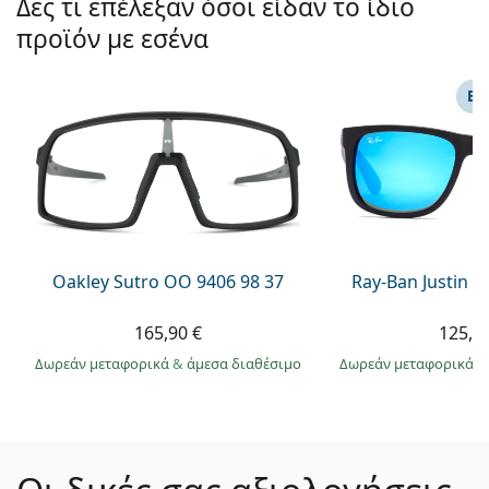
Δες τι επέλεξαν όσοι είδαν το ίδιο
προϊόν με εσένα
ΕΠ
Oakley Sutro OO 9406 98 37
Ray-Ban Justin 
165,90 €
125,9
Δωρεάν μεταφορικά
&
άμεσα διαθέσιμο
Δωρεάν μεταφορικά
&