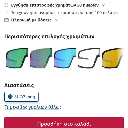
Persol
Εγγύηση επιστροφής χρημάτων 30 ημερών
Το έχουν ήδη αγοράσει περισσότεροι από 100 πελάτες
Prada
Πληρωμή με δόσεις
Όλες οι μάρκες
Περισσότερες επιλογές χρωμάτων
Συμπληρώστε τις παράμετρους
Διαστάσεις
M (37 mm)
Τι μέγεθος γυαλιών θέλω;
Προσθήκη στο καλάθι