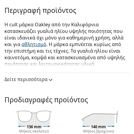
Περιγραφή προϊόντος
Η cult μάρκα Oakley από την Καλιφόρνια
κατασκευάζει γυαλιά ηλίου υψηλής ποιότητας που
είναι ιδανικά όχι μόνο για καθημερινή χρήση, αλλά
και για
αθλητισμό
. Η μάρκα εμπνέεται κυρίως από
την επιστήμη και τις τέχνες. Τα γυαλιά ηλίου είναι
καινοτόμα, κομψά και κατασκευασμένα από υψηλής
ποιότητας και λειτουργικότητας υλικά.
Oakley Sutro OO 9406 03 37
είναι αντρικά γυαλιά
Δείτε περισσότερα
ηλίου.
Δείτε πώς φαίνονται πάνω σας αυτά τα γυαλιά ηλίου
με τη λειτουργία του Εικονικού καθρέφτη του
Προδιαγραφές προϊόντος
Lentiamo.
Σκελετός γυαλιών ηλίου
Το μαύρο χρώμα του σκελετού ταιριάζει απόλυτα
136 mm
140 mm
με το δροσερό χρώμα του δέρματος και τα ανοιχτά
Μήκος σκελετού
Μήκος βραχίονα