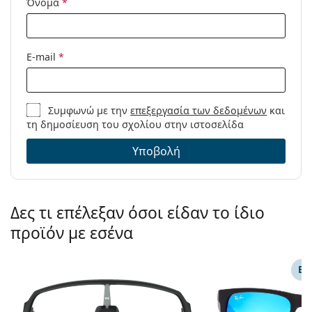
βρείτε περισσότερα μοντέλα από δημοφιλείς μάρκες.
Όνομα
*
Κωδικός
OO 9406 90 37
Προϊόντος /
Μοντέλο:
E-mail
*
Διαθέσιμο με
Όχι
συνταγή:
Συμφωνώ με την
επεξεργασία των δεδομένων
και
τη δημοσίευση του σχολίου στην ιστοσελίδα
Υποβολή
Δες τι επέλεξαν όσοι είδαν το ίδιο
προϊόν με εσένα
ΕΠ