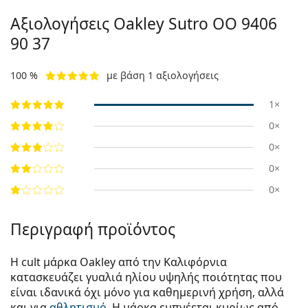
Αξιολογήσεις Oakley Sutro
OO 9406
90 37
100 %
με βάση 1 αξιολογήσεις
1×
0×
0×
0×
0×
Περιγραφή προϊόντος
Η cult μάρκα Oakley από την Καλιφόρνια
κατασκευάζει γυαλιά ηλίου υψηλής ποιότητας που
είναι ιδανικά όχι μόνο για καθημερινή χρήση, αλλά
και για
αθλητισμό
. Η μάρκα εμπνέεται κυρίως από