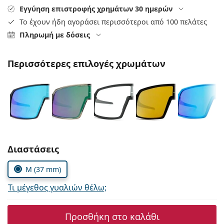
Persol
Εγγύηση επιστροφής χρημάτων 30 ημερών
Το έχουν ήδη αγοράσει περισσότεροι από 100 πελάτες
Prada
Πληρωμή με δόσεις
Όλες οι μάρκες
Περισσότερες επιλογές χρωμάτων
Συμπληρώστε τις παράμετρους
Διαστάσεις
M (37 mm)
Τι μέγεθος γυαλιών θέλω;
Προσθήκη στο καλάθι