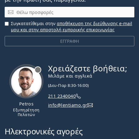
Email
Συγκατατίθεμαι στην
αποθήκευση της διεύθυνσης e-mail
μου και στην αποστολή εμπορικής επικοινωνίας
ΕΓΓΡΑΦΗ
Χρειάζεστε βοήθεια;
Εκτός σύνδεσης
Μιλάμε και αγγλικά
(Δευ-Παρ 8:30-16:00)
211 2340040
Petros
info@lentiamo.gr
Εξυπηρέτηση
Πελατών
Ηλεκτρονικές αγορές