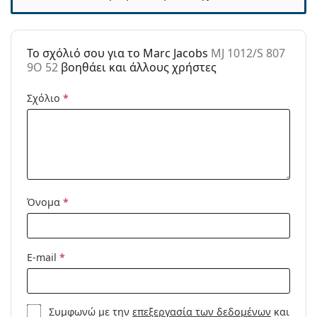
Άλλα
Τύπος:
Γυναικεία
To σχόλιό σου για το Marc Jacobs
MJ 1012/S 807
Κατηγορία:
Γυαλιά Ηλίου Επώνυμες Μάρκες
9O 52
βοηθάει και άλλους χρήστες
Μάρκα:
Marc Jacobs
Σχόλιο
*
Χρήση:
Μόδα
Κωδικός
MJ 1012/S 807 9O 52
Προϊόντος /
Μοντέλο:
Όνομα
*
E-mail
*
Συμφωνώ με την
επεξεργασία των δεδομένων
και