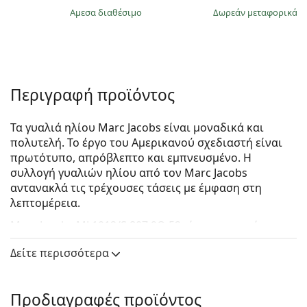
άμεσα διαθέσιμο
Δωρεάν μεταφορικά
&
Περιγραφή προϊόντος
Τα γυαλιά ηλίου Marc Jacobs είναι μοναδικά και
πολυτελή. Το έργο του Αμερικανού σχεδιαστή είναι
πρωτότυπο, απρόβλεπτο και εμπνευσμένο. Η
συλλογή γυαλιών ηλίου από τον Marc Jacobs
αντανακλά τις τρέχουσες τάσεις με έμφαση στη
λεπτομέρεια.
Marc Jacobs MJ 1012/S 807 9O 52
είναι γυναικεία
γυαλιά ηλίου.
Δείτε περισσότερα
Δείτε πώς φαίνονται πάνω σας αυτά τα γυαλιά ηλίου
με τη λειτουργία του Εικονικού καθρέφτη του
Lentiamo.
Προδιαγραφές προϊόντος