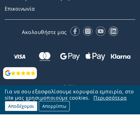
Επικοινωνία
Facebook
Instagram
YouTube
LinkedIn
Ακολουθήστε μας
Αξιολογήσεις
Για να σου εξασφαλίσουμε κορυφαία εμπειρία, στο
site μας χρησιμοποιούμε cookies.
Περισσότερα
Αποδέχομαι
Απορρίπτω
Επιστροφή στην αρχική σελίδα
Στην κορυφή
Το Lentiamo.gr λειτουργεί και ανήκει στην εταιρία Lentiamo s.r.o.,
Τσεχία
Μαζί σας 18 χρόνια.