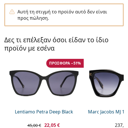
Persol
Αυτή τη στιγμή το προϊόν αυτό δεν είναι
Prada
προς πώληση.
Όλες οι μάρκες
Δες τι επέλεξαν όσοι είδαν το ίδιο
προϊόν με εσένα
ΠΡΟΣΦΟΡΆ −51%
Lentiamo Petra Deep Black
Marc Jacobs MJ 10
22,05 €
237,9
45,00 €