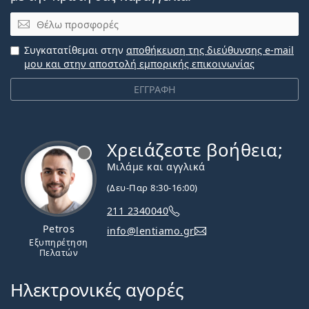
Email
Συγκατατίθεμαι στην
αποθήκευση της διεύθυνσης e-mail
μου και στην αποστολή εμπορικής επικοινωνίας
ΕΓΓΡΑΦΗ
Χρειάζεστε βοήθεια;
Εκτός σύνδεσης
Μιλάμε και αγγλικά
(Δευ-Παρ 8:30-16:00)
211 2340040
Petros
info@lentiamo.gr
Εξυπηρέτηση
Πελατών
Ηλεκτρονικές αγορές