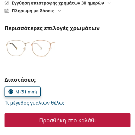
Persol
Εγγύηση επιστροφής χρημάτων 30 ημερών
Πληρωμή με δόσεις
Prada
Περισσότερες επιλογές χρωμάτων
Όλες οι μάρκες
Συμπληρώστε τις παράμετρους
Διαστάσεις
M (51 mm)
Τι μέγεθος γυαλιών θέλω;
Προσθήκη στο καλάθι