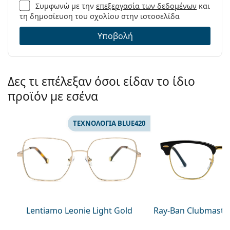
υπολογιστή. Ορισμένα μοντέλα μπορεί να
Μάρκα:
Lentiamo
Συμφωνώ με την
επεξεργασία των δεδομένων
και
συνοδεύονται από υφασμάτινη θήκη αντί για πανί.
τη δημοσίευση του σχολίου στην ιστοσελίδα
Κωδικός
Eric Light Gold
Εξερευνήστε την πλήρη γκάμα
γυαλιών προστασίας
Προϊόντος /
Υποβολή
για υπολογιστή
ώστε να βρείτε περισσότερα σχέδια
Μοντέλο:
από δημοφιλείς μάρκες.
Δες τι επέλεξαν όσοι είδαν το ίδιο
προϊόν με εσένα
ΤΕΧΝΟΛΟΓΙΑ BLUE420
Lentiamo Leonie Light Gold
Ray-Ban Clubmaste