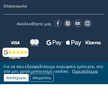
Επικοινωνία
Facebook
Instagram
YouTube
LinkedIn
Ακολουθήστε μας
Αξιολογήσεις
Για να σου εξασφαλίσουμε κορυφαία εμπειρία, στο
site μας χρησιμοποιούμε cookies.
Περισσότερα
Αποδέχομαι
Απορρίπτω
Επιστροφή στην αρχική σελίδα
Στην κορυφή
Το Lentiamo.gr λειτουργεί και ανήκει στην εταιρία Lentiamo s.r.o.,
Τσεχία
Μαζί σας 18 χρόνια.