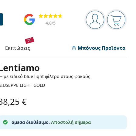
Πίνακας πλοήγησης
Αξιολογήσεις
Είστε συνδεδεμέν
Το καλάθ
4,8
/5
εκπτώσεις
Μπόνους Προϊόντα
Lentiamo
— με ειδικό blue light φίλτρο στους φακούς
GIUSEPPE LIGHT GOLD
38,25 €
άμεσα διαθέσιμο.
Αποστολή σήμερα