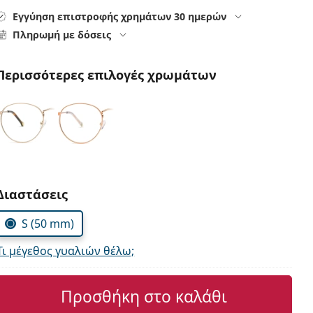
Εγγύηση επιστροφής χρημάτων 30 ημερών
Πληρωμή με δόσεις
Περισσότερες επιλογές χρωμάτων
Συμπληρώστε τις παράμετρους
Διαστάσεις
S (50 mm)
Τι μέγεθος γυαλιών θέλω;
Προσθήκη στο καλάθι