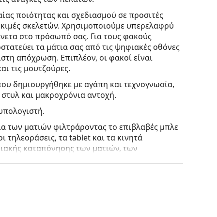
ίας ποιότητας και σχεδιασμού σε προσιτές
δοκιμές σκελετών. Χρησιμοποιούμε
υπερελαφρύ
άνετα στο πρόσωπό σας. Για τους φακούς
οστατεύει τα μάτια σας από τις ψηφιακές οθόνες
στη απόχρωση. Επιπλέον, οι φακοί είναι
και τις μουτζούρες.
που δημιουργήθηκε με αγάπη και τεχνογνωσία,
 στυλ και μακροχρόνια αντοχή.
 υπολογιστή.
σία των ματιών φιλτράροντας το επιβλαβές μπλε
τηλεοράσεις, τα tablet και τα κινητά
ιακής καταπόνησης των ματιών, των
, ενώ παράλληλα βελτιώνουν την οπτική άνεση.
ς με τη λειτουργία του Εικονικού καθρέφτη του