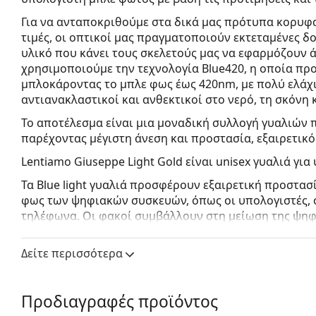
Για να ανταποκριθούμε στα δικά μας πρότυπα κορυφα
τιμές, οι οπτικοί μας πραγματοποιούν εκτεταμένες 
υλικό που κάνει τους σκελετούς μας να εφαρμόζουν 
χρησιμοποιούμε
την τεχνολογία Blue420
, η οποία πρ
μπλοκάροντας το μπλε φως έως 420nm, με πολύ ελάχι
αντιανακλαστικοί και ανθεκτικοί στο νερό, τη σκόνη 
Το αποτέλεσμα είναι μια μοναδική συλλογή γυαλιών 
παρέχοντας μέγιστη άνεση και προστασία, εξαιρετικό
Lentiamo Giuseppe Light Gold
είναι unisex γυαλιά για
Τα Blue light γυαλιά προσφέρουν εξαιρετική προστα
φως των ψηφιακών συσκευών, όπως οι υπολογιστές, οι 
τηλέφωνα. Οι φακοί συμβάλλουν στη μείωση της ψηφ
πονοκεφάλων και του εκφυλισμού της ωχράς κηλίδας
Δείτε περισσότερα
Δείτε πώς φαίνονται πάνω σας αυτά τα γυαλιά οράσεω
Lentiamo.
Σκελετός γυαλιών για υπολογιστή
Προδιαγραφές προϊόντος