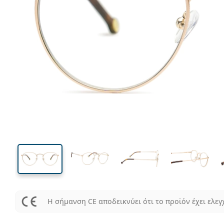
129 mm
Μήκος σκελετού
Μήκος
φακού
45 mm
50 mm
Ύψος φακού
Μήκος φακού
Η σήμανση CE αποδεικνύει ότι το προϊόν έχει ελεγ