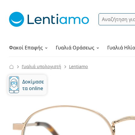
Αναζήτηση
Σύνδεση
Πλοήγηση στη σελίδα
Υγρά φακών
Πώς να παραγγείλετε
Φακοί Επαφής
Γυαλιά
Οράσεως
Γυαλιά Ηλί
Γυαλιά υπολογιστή
Lentiamo
Δοκίμασε
τα online