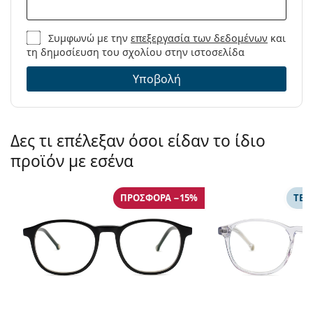
Μάρκα:
Ray-Ban
Κωδικός
RB3016 901/BF 51
Συμφωνώ με την
επεξεργασία των δεδομένων
και
Προϊόντος /
τη δημοσίευση του σχολίου στην ιστοσελίδα
Μοντέλο:
Υποβολή
Δες τι επέλεξαν όσοι είδαν το ίδιο
προϊόν με εσένα
ΠΡΟΣΦΟΡΆ −15%
ΤΕΧ