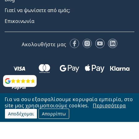
Γιατί να ψωνίσετε από εμάς;
Επικοινωνία
Facebook
Instagram
YouTube
LinkedIn
Ακολουθήστε μας
Αξιολογήσεις
Για να σου εξασφαλίσουμε κορυφαία εμπειρία, στο
site μας χρησιμοποιούμε cookies.
Περισσότερα
Αποδέχομαι
Απορρίπτω
Επιστροφή στην αρχική σελίδα
Στην κορυφή
Το Lentiamo.gr λειτουργεί και ανήκει στην εταιρία Lentiamo s.r.o.,
Τσεχία
Μαζί σας 18 χρόνια.