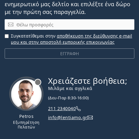
ενημερωτικό μας δελτίο και επιλέξτε ένα δώρο
με την πρώτη σας παραγγελία.
Email
Συγκατατίθεμαι στην
αποθήκευση της διεύθυνσης e-mail
μου και στην αποστολή εμπορικής επικοινωνίας
ΕΓΓΡΑΦΗ
Χρειάζεστε βοήθεια;
Εκτός σύνδεσης
Μιλάμε και αγγλικά
(Δευ-Παρ 8:30-16:00)
211 2340040
Petros
info@lentiamo.gr
Εξυπηρέτηση
Πελατών