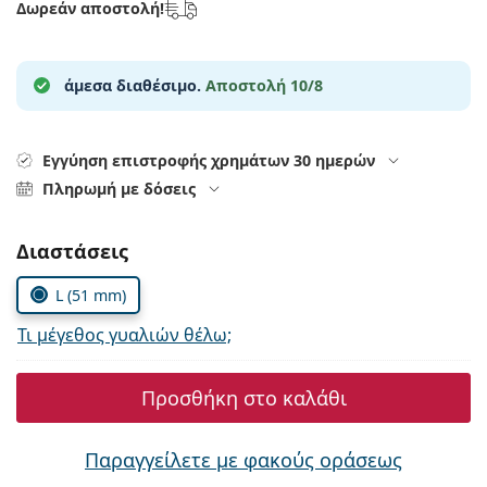
Δωρεάν αποστολή!
Persol
Prada
άμεσα διαθέσιμο.
Αποστολή 10/8
Όλες οι μάρκες
Εγγύηση επιστροφής χρημάτων 30 ημερών
Πληρωμή με δόσεις
Συμπληρώστε τις παράμετρους
Διαστάσεις
L (51 mm)
Τι μέγεθος γυαλιών θέλω;
Προσθήκη στο καλάθι
Παραγγείλετε με φακούς οράσεως