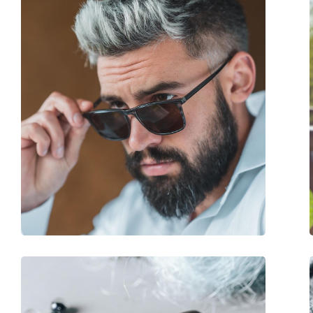
Σχήμα σκελετού:
Square
Χρώμα σκελετού:
Μαύρο
Σκελετός:
Πλαστικό
Διαστάσεις:
M
Μήκος σκελετού:
130 mm
Μήκος βραχίονα:
150 mm
Γέφυρα:
20 mm
Βάρος:
140 γρ
Ρυθμιζόμενα μαξιλάρια μύτης:
Όχι
Εύκαμπτη άρθρωση:
Ναι
Αξεσουάρ
Παρέχονται με θήκη:
Όχι
Πανί καθαρισμού:
Όχι
Άλλα