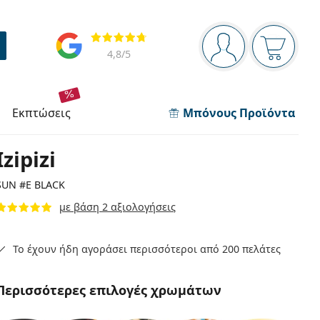
Πίνακας πλοήγησης
Αξιολογήσεις
Είστε συνδεδεμέν
Το καλάθ
4,8
/5
εκπτώσεις
Μπόνους Προϊόντα
Izipizi
SUN #E BLACK
με βάση 2 αξιολογήσεις
Το έχουν ήδη αγοράσει περισσότεροι από 200 πελάτες
Περισσότερες επιλογές χρωμάτων