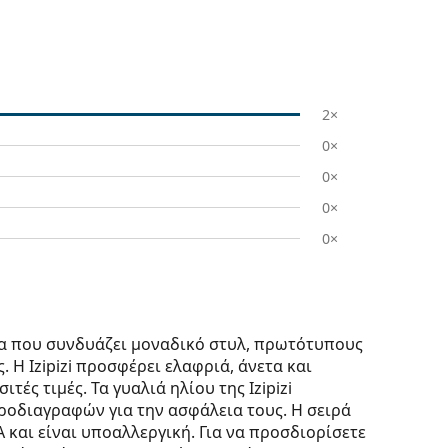
2×
0×
0×
0×
0×
άρκα που συνδυάζει μοναδικό στυλ, πρωτότυπους
 Η Izipizi προσφέρει ελαφριά, άνετα και
τές τιμές. Τα γυαλιά ηλίου της Izipizi
οδιαγραφών για την ασφάλεια τους. Η σειρά
A και είναι υποαλλεργική. Για να προσδιορίσετε