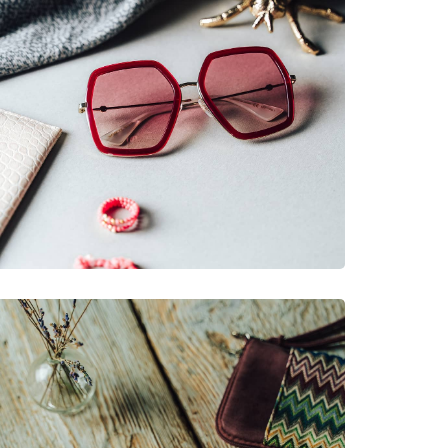
νυμες Μάρκες