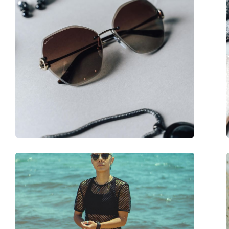
Τύπος:
Unisex
Κατηγορία:
Γυαλιά Ηλίου Επώ
Μάρκα:
Izipizi
Χρήση:
Μόδα
Κωδικός Προϊόντος / Μοντέλο:
Sun #E Black
Διαθέσιμο με συνταγή:
Ναι