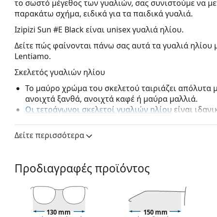
το σωστό μέγεθος των γυαλιών, σας συνιστούμε να μ
παρακάτω σχήμα, ειδικά για τα παιδικά γυαλιά.
Izipizi Sun #E Black
είναι unisex γυαλιά ηλίου.
Δείτε πώς φαίνονται πάνω σας αυτά τα γυαλιά ηλίου 
Lentiamo.
Σκελετός γυαλιών ηλίου
Το μαύρο χρώμα του σκελετού ταιριάζει απόλυτα 
ανοιχτά ξανθά, ανοιχτά καφέ ή μαύρα μαλλιά.
Οι τετράγωνοι σκελετοί γυαλιών ηλίου
είναι ιδανι
τριγωνικό σχήμα προσώπου.
Ο σκελετός των γυαλιών ηλίου είναι κατασκευασμ
Δείτε περισσότερα
προσφέρει μεγάλη αντοχή και άνεση.
Οι μεντεσέδες των ελατηρίων προσφέρουν στους β
90 ° μοίρες, με αποτέλεσμα την καλύτερη άνεση στ
Προδιαγραφές προϊόντος
ανθεκτικοί στις βλάβες και διατηρούν περισσότε
Οι αρχικοί φακοί μπορούν να αντικατασταθούν μ
ή χωρίς συνταγή.
Φακός γυαλιών ηλίου
130 mm
150 mm