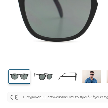
130 mm
Μήκος σκελετού
Μήκος
φακού
41 mm
51 mm
Ύψος φακού
Μήκος φακού
Η σήμανση CE αποδεικνύει ότι το προϊόν έχει ελεγ