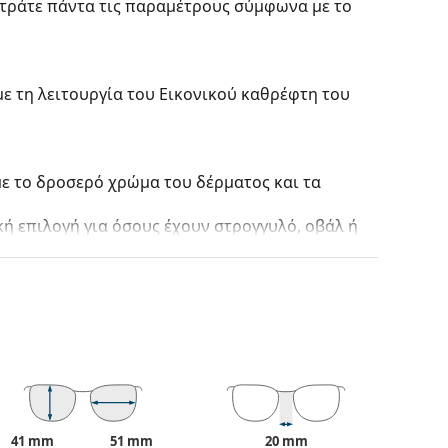
ετράτε πάντα τις παραμέτρους σύμφωνα με το
με τη λειτουργία του Εικονικού καθρέφτη του
με το δροσερό χρώμα του δέρματος και τα
κή επιλογή για όσους έχουν στρογγυλό, οβάλ ή
ένος από υψηλής ποιότητας πλαστικό, το οποίο
ραχίονες μεγαλύτερη κίνηση, περισσότερο από
η χρήση των γυαλιών. Οι σκελετοί είναι πιο
ρο τη σωστή εφαρμογή των γυαλιών.
ε εξατομικευμένους φακούς διαφόρων τύπων, με
41 mm
51 mm
20 mm