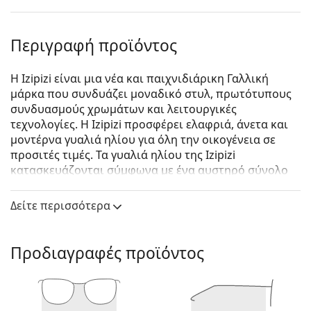
Περιγραφή προϊόντος
Η Izipizi είναι μια νέα και παιχνιδιάρικη Γαλλική
μάρκα που συνδυάζει μοναδικό στυλ, πρωτότυπους
συνδυασμούς χρωμάτων και λειτουργικές
τεχνολογίες. Η Izipizi προσφέρει ελαφριά, άνετα και
μοντέρνα γυαλιά ηλίου για όλη την οικογένεια σε
προσιτές τιμές. Τα γυαλιά ηλίου της Izipizi
κατασκευάζονται σύμφωνα με ένα αυστηρό σύνολο
προδιαγραφών για την ασφάλεια τους. Η σειρά για
μωρά, σε πολύ μικρή ηλικία, δεν περιλαμβάνει BPA
Δείτε περισσότερα
και είναι υποαλλεργική. Για να προσδιορίσετε το
σωστό μέγεθος των γυαλιών, σας συνιστούμε να
μετράτε πάντα τις παραμέτρους σύμφωνα με το
Προδιαγραφές προϊόντος
παρακάτω σχήμα, ειδικά για τα παιδικά γυαλιά.
Izipizi Sun #Cruise Black Gray Shading lenses
είναι
unisex γυαλιά ηλίου.