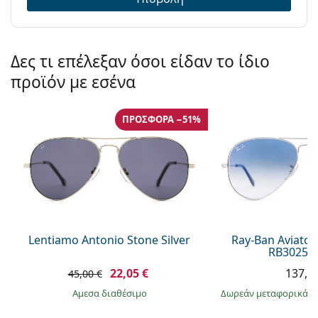
Δες τι επέλεξαν όσοι είδαν το ίδιο
προϊόν με εσένα
ΠΡΟΣΦΟΡΆ −51%
Lentiamo Antonio Stone Silver
Ray-Ban Aviator
RB3025 0
22,05 €
137,9
45,00 €
άμεσα διαθέσιμο
Δωρεάν μεταφορικά
&