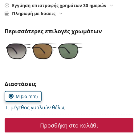
Persol
Εγγύηση επιστροφής χρημάτων 30 ημερών
Πληρωμή με δόσεις
Prada
Όλες οι μάρκες
Περισσότερες επιλογές χρωμάτων
Συμπληρώστε τις παράμετρους
Διαστάσεις
M (55 mm)
Τι μέγεθος γυαλιών θέλω;
Προσθήκη στο καλάθι