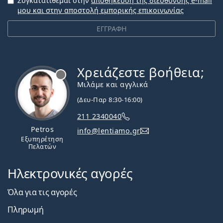
Συγκατατίθεμαι στην
αποθήκευση της διεύθυνσης e-mail
μου και στην αποστολή εμπορικής επικοινωνίας
ΕΓΓΡΑΦΗ
Χρειάζεστε βοήθεια;
Εκτός σύνδεσης
Μιλάμε και αγγλικά
(Δευ-Παρ 8:30-16:00)
211 2340040
Petros
info@lentiamo.gr
Εξυπηρέτηση
Πελατών
Ηλεκτρονικές αγορές
Όλα για τις αγορές
Πληρωμή