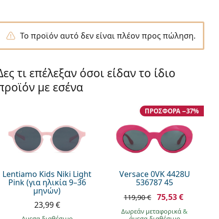
Το προϊόν αυτό δεν είναι πλέον προς πώληση.
Δες τι επέλεξαν όσοι είδαν το ίδιο
προϊόν με εσένα
ΠΡΟΣΦΟΡΆ −37%
Lentiamo Kids Niki Light
Versace 0VK 4428U
Pink (για ηλικία 9–36
536787 45
μηνών)
75,53 €
119,90 €
23,99 €
Δωρεάν μεταφορικά
&
άμεσα διαθέσιμο
άμεσα διαθέσιμο