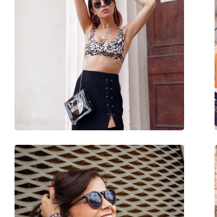
Τύπος:
Παιδικά
Ηλικία:
0 - 3 έτη
Κατηγορία:
Γυαλιά Ηλίου Επώ
Μάρκα:
Izipizi
Χρήση:
Μόδα
Κωδικός Προϊόντος / Μοντέλο:
Sun Baby Pastel Pin
Διαθέσιμο με συνταγή:
Ναι