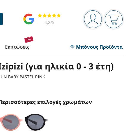
Πίνακας πλοήγησης
Αξιολογήσεις
Είστε συνδεδεμέν
Το καλάθ
4,8
/5
εκπτώσεις
Μπόνους Προϊόντα
Izipizi (για ηλικία 0 - 3 έτη)
SUN BABY PASTEL PINK
Περισσότερες επιλογές χρωμάτων