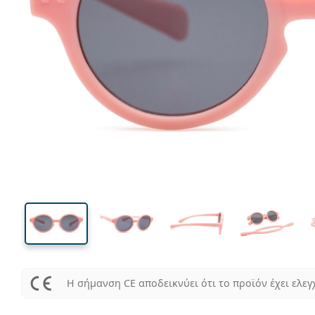
91 mm
Μήκος σκελετού
Μήκος
φακού
31 mm
35 mm
Ύψος φακού
Μήκος φακού
Η σήμανση CE αποδεικνύει ότι το προϊόν έχει ελεγ