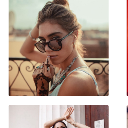
Σχήμα σκελετού:
Round
Χρώμα σκελετού:
Ροζ
Σκελετός:
Πλαστικό
Διαστάσεις:
XXS
Μήκος σκελετού:
91 mm
Μήκος βραχίονα:
100 mm
Γέφυρα:
8 mm
Βάρος:
90 γρ
Ρυθμιζόμενα μαξιλάρια μύτης:
Όχι
Εύκαμπτη άρθρωση:
Όχι
Αξεσουάρ
Παρέχονται με θήκη:
Όχι
Πανί καθαρισμού:
Όχι
Άλλα