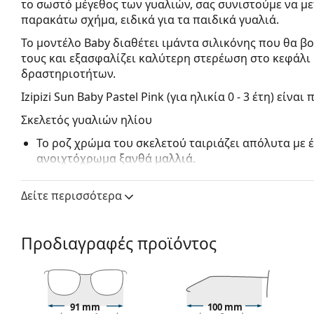
το σωστό μέγεθος των γυαλιών, σας συνιστούμε να μ
παρακάτω σχήμα, ειδικά για τα παιδικά γυαλιά.
Το μοντέλο Baby διαθέτει ιμάντα σιλικόνης που θα β
τους και εξασφαλίζει καλύτερη στερέωση στο κεφάλι
δραστηριοτήτων.
Izipizi Sun Baby Pastel Pink (για ηλικία 0 - 3 έτη)
είναι π
Σκελετός γυαλιών ηλίου
Το ροζ χρώμα του σκελετού ταιριάζει απόλυτα με 
ανοιχτόχρωμα ξανθά μαλλιά.
Οι στρογγυλοί σκελετοί γυαλιών ηλίου
είναι ιδανι
σχήμα προσώπου.
Δείτε περισσότερα
Ο σκελετός των γυαλιών ηλίου είναι κατασκευασμ
προσφέρει μεγάλη αντοχή και άνεση.
Οι αρχικοί φακοί μπορούν να αντικατασταθούν μ
Προδιαγραφές προϊόντος
ή χωρίς συνταγή.
Φακός γυαλιών ηλίου
Οι γκρι φακοί μειώνουν την ένταση του φωτός χωρ
91 mm
100 mm
αλλοιώνουν τα χρώματα.