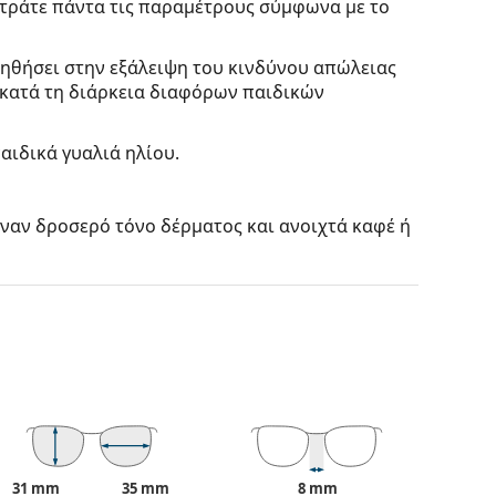
ετράτε πάντα τις παραμέτρους σύμφωνα με το
οηθήσει στην εξάλειψη του κινδύνου απώλειας
 κατά τη διάρκεια διαφόρων παιδικών
αιδικά γυαλιά ηλίου.
έναν δροσερό τόνο δέρματος και ανοιχτά καφέ ή
κή επιλογή για όσους έχουν τετράγωνο ή οβάλ
ένος από υψηλής ποιότητας πλαστικό, το οποίο
ε εξατομικευμένους φακούς διαφόρων τύπων, με
ίς να επηρεάζουν την αντίθεση ή να
31 mm
35 mm
8 mm