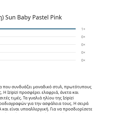
τη)
Sun Baby Pastel Pink
1×
0×
0×
0×
0×
άρκα που συνδυάζει μοναδικό στυλ, πρωτότυπους
 Η Izipizi προσφέρει ελαφριά, άνετα και
τές τιμές. Τα γυαλιά ηλίου της Izipizi
οδιαγραφών για την ασφάλεια τους. Η σειρά
A και είναι υποαλλεργική. Για να προσδιορίσετε