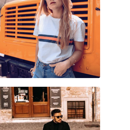
νυμες Μάρκες
k