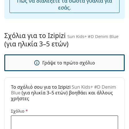
Πως να διαλέξετε τα σωστά γυαλιά για
άρθρωση:
παραλία ή στην πόλη.
εσάς.
Αξεσουάρ
Εξερευνήστε την πλήρη γκάμα
γυαλιών ηλίου
για να
βρείτε περισσότερα μοντέλα από δημοφιλείς μάρκες.
Παρέχονται με
Όχι
θήκη:
Σχόλια για το Izipizi
Sun Kids+ #D Denim Blue
Πανί
Όχι
(για ηλικία 3–5 ετών)
καθαρισμού:
Άλλα
Γράψε το πρώτο σχόλιο
Τύπος:
Παιδικά
Ηλικία:
3–5 ετών
Κατηγορία:
Γυαλιά Ηλίου Επώνυμες Μάρκες
To σχόλιό σου για το Izipizi
Sun Kids+ #D Denim
Μάρκα:
Izipizi
Blue
(για ηλικία 3–5 ετών) βοηθάει και άλλους
χρήστες
Χρήση:
Μόδα
Σχόλιο
*
Κωδικός
Sun Kids+ #D Denim Blue
Προϊόντος /
Μοντέλο: