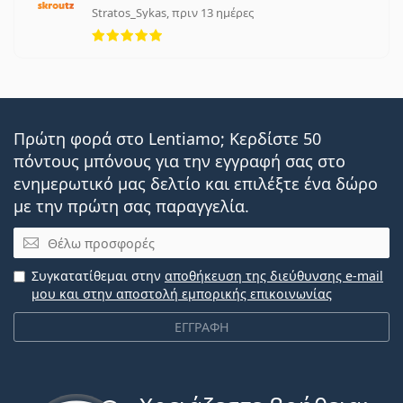
Stratos_Sykas, πριν 13 ημέρες
5 αξιολογήσεις από 5
Πρώτη φορά στο Lentiamo; Κερδίστε 50
πόντους μπόνους για την εγγραφή σας στο
ενημερωτικό μας δελτίο και επιλέξτε ένα δώρο
με την πρώτη σας παραγγελία.
Email
Συγκατατίθεμαι στην
αποθήκευση της διεύθυνσης e-mail
μου και στην αποστολή εμπορικής επικοινωνίας
ΕΓΓΡΑΦΗ
Εκτός σύνδεσης