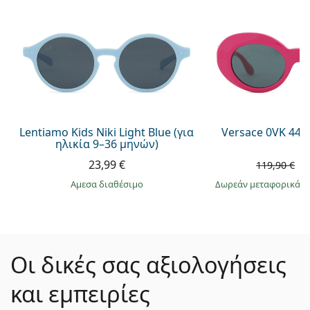
Lentiamo Kids Niki Light Blue (για
Versace 0VK 442
ηλικία 9–36 μηνών)
23,99 €
7
119,90 €
άμεσα διαθέσιμο
Δωρεάν μεταφορικά
&
Οι δικές σας αξιολογήσεις
και εμπειρίες