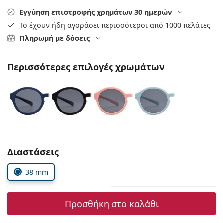
Persol
Εγγύηση επιστροφής χρημάτων 30 ημερών
Το έχουν ήδη αγοράσει περισσότεροι από 1000 πελάτες
Prada
Πληρωμή με δόσεις
Όλες οι μάρκες
Περισσότερες επιλογές χρωμάτων
Συμπληρώστε τις παράμετρους
Διαστάσεις
38 mm
Προσθήκη στο καλάθι