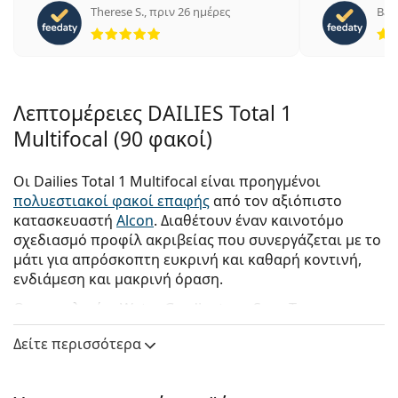
Therese S.
,
πριν 26 ημέρες
Bar
5 αξιολογήσεις από 5
Λεπτομέρειες DAILIES Total 1
Multifocal (90 φακοί)
Οι Dailies Total 1 Multifocal είναι προηγμένοι
πολυεστιακοί φακοί επαφής
από τον αξιόπιστο
κατασκευαστή
Alcon
. Διαθέτουν έναν καινοτόμο
σχεδιασμό προφίλ ακριβείας που συνεργάζεται με το
μάτι για απρόσκοπτη ευκρινή και καθαρή κοντινή,
ενδιάμεση και μακρινή όραση.
Οι τεχνολογίες Water Gradient και SmarTears
προάγουν τη μακροχρόνια άνεση για τους χρήστες.
Δείτε περισσότερα
Αγκαλιάστε την άνεση και την ευκολία αυτών των
καθημερινών φακών από την αξιόπιστη σειρά
Dailies
.