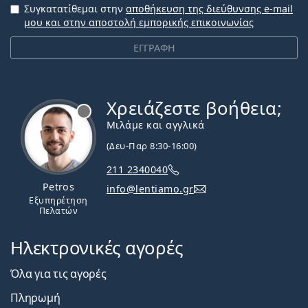
Συγκατατίθεμαι στην
αποθήκευση της διεύθυνσης e-mail
μου και στην αποστολή εμπορικής επικοινωνίας
ΕΓΓΡΑΦΗ
Χρειάζεστε βοήθεια;
Εκτός σύνδεσης
Μιλάμε και αγγλικά
(Δευ-Παρ 8:30-16:00)
211 2340040
Petros
info@lentiamo.gr
Εξυπηρέτηση
Πελατών
Ηλεκτρονικές αγορές
Όλα για τις αγορές
Πληρωμή