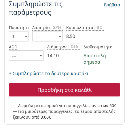
Συμπληρώστε τις
Persol
Βοήθεια
παράμετρους
Prada
Όλες οι μάρκες
SPH
BC
Ποσότητα
Διοπτρία
Καμπυλότητα
8.50
DIA
ADD
Διάμετρος
Διαθεσιμότητα
14.10
Αποστολή
σήμερα
+ Συμπληρώστε το δεύτερο κουτάκι
Προσθήκη στο καλάθι
Δωρεάν μεταφορικά για παραγγελίες άνω των 50€
Για μικρότερες παραγγελίες, τα έξοδα αποστολής
ξεκινούν από 3,00€