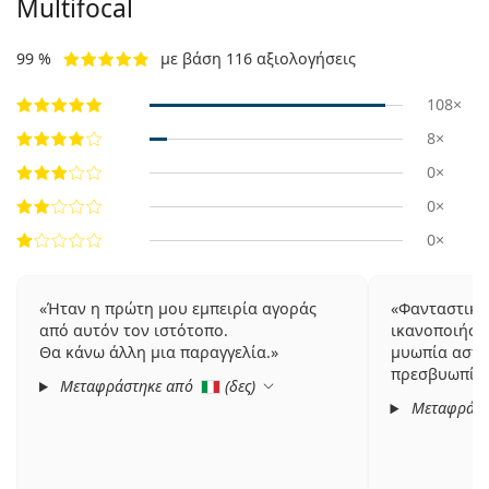
Multifocal
99 %
με βάση 116 αξιολογήσεις
108×
8×
0×
0×
0×
Ήταν η πρώτη μου εμπειρία αγοράς
Φανταστικο
από αυτόν τον ιστότοπο.
ικανοποιήσω 
Θα κάνω άλλη μια παραγγελία.
μυωπία αστι
πρεσβυωπία
Μεταφράστηκε από
(
δες
)
Μεταφράστ