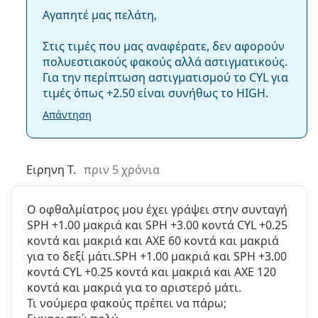
Αγαπητέ μας πελάτη,
Σχετικά άρθρα από το blog μας
Στις τιμές που μας αναφέρατε, δεν αφορούν
πολυεστιακούς φακούς αλλά αστιγματικούς.
Πώς να διαβάζετε τις παραμέτρους στη συνταγή
Για την περίπτωση αστιγματισμού το CYL για
των φακών επαφής σας
τιμές όπως +2.50 είναι συνήθως το HIGH.
Εξοικείωση με τους φακούς επαφής: Πόσος χρόνος
χρειάζεται;
Απάντηση
Πώς να φροντίζετε τους φακούς επαφής
Μπορείτε να κάνετε ντους μαζί με τους φακούς
επαφής;
Ειρηνη Τ.
πριν 5 χρόνια
Φακοί επαφής υδρογέλης έναντι φακών σιλικόνης
υδρογέλης
Ο οφθαλμίατρος μου έχει γράψει στην συνταγή
SPH +1.00 μακριά και SPH +3.00 κοντά CYL +0.25
Με αυτό το προϊόν συνήθως αγοράζουν και
Solunate
κοντά και μακριά και AXE 60 κοντά και μακριά
Eye Drops 15 ml
.
για το δεξί μάτι.SPH +1.00 μακριά και SPH +3.00
Είναι ιατρικό προϊόν. Διαβάστε τις οδηγίες πριν από
κοντά CYL +0.25 κοντά και μακριά και AXE 120
τη χρήση.
κοντά και μακριά για το αριστερό μάτι.
Τι νούμερα φακούς πρέπει να πάρω;