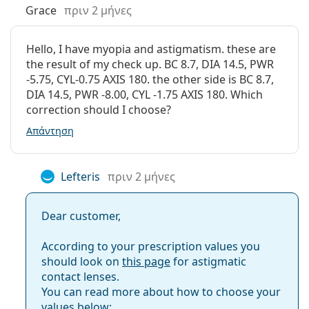
Υλικό:
Delefilcon A
Grace
πριν 2 μήνες
Περιεκτικότητα
33 %
Για ποιους προορίζονται οι Dailies
σε νερό:
Hello, I have myopia and astigmatism. these are
Total 1 Multifocal;
the result of my check up. BC 8.7, DIA 14.5, PWR
Διαπερατότητα
156 Dk/t
-5.75, CYL-0.75 AXIS 180. the other side is BC 8.7,
οξυγόνου:
Όσοι έχουν πρεσβυωπία ή σε άτομα με
DIA 14.5, PWR -8.00, CYL -1.75 AXIS 180. Which
Φίλτρο UV:
Όχι
οφθαλμολογική πάθηση που απαιτεί
correction should I choose?
πολυεστιακούς φακούς επαφής.
Σιλικόνη-
Ναι
Απάντηση
Όσοι προτιμούν να φορούν ένα καινούργιο
Υδρογέλη:
ζευγάρι φακών ημερήσιας χρήσης κάθε μέρα.
Χρήση
Όσοι θέλουν να σταματήσουν να φορούν γυαλιά
Lefteris
πριν 2 μήνες
ανάγνωσης σε συνδυασμό με τους φακούς επαφής
Ημ. Λήξης:
Τουλάχιστον 35 μήνες
τους.
Απόχρωση:
Ναι
Dear customer,
Για ύπνο:
Όχι
Συχνές ερωτήσεις
According to your prescription values you
Δείκτης μέσα-
Όχι
should look on
this page
for astigmatic
έξω:
contact lenses.
Πόσο καιρό μπορείτε να φοράτε τους Dailies
You can read more about how to choose your
Πακέτο
Total 1 Multifocal;
values below: