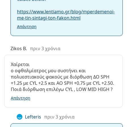
Κατασκευαστής:
Alcon
https://www.lentiamo.gr/blog/mperdemenoi-
Φακοί σε ένα
90
Μπορείτε να κοιμηθείτε με τους Dailies Total 1
me-tin-sintagi-ton-fakon.html
κουτί:
Multifocal;
Απάντηση
Βάρος:
220 γρ
Άλλα
Ποια είναι η διαφορά μεταξύ της συσκευασίας
30 και της συσκευασίας 90 των Dailies Total 1
Κατηγορία:
Ημερήσιοι Φακοί Επαφής
Zikos B.
πριν 3 χρόνια
Multifocal;
Φακοί Επαφής Σιλικόνης-
Υδρογέλης
Χαίρεται
Πολυεστιακοί φακοί επαφής
ο οφθαλμίατρος μου συστήνει και
Άλλοι ημερήσιοι πολυεστιακοί
Φακοί Επαφής
πολυεστιακούς φακούς με διόρθωση ΔΟ SPH
φακοί επαφής
+1.25 με CYL +2.5 και AO SPH +0.75 με CYL +2.50.
Ποιά διόρθωση επιλέγω CYL , LOW MID HIGH ?
1-DAY Acuvue Moist Multifocal
Απάντηση
Biotrue ONEday for Presbyopia
DAILIES AquaComfort Plus Multifocal
MyDay daily disposable Multifocal
Lefteris
πριν 3 χρόνια
Proclear 1 Day Multifocal