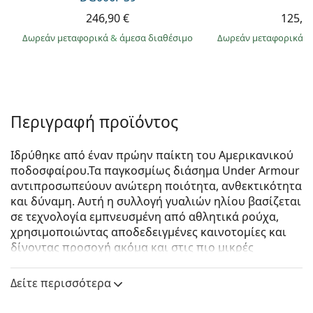
246,90 €
125,9
Δωρεάν μεταφορικά
&
άμεσα διαθέσιμο
Δωρεάν μεταφορικά
&
Περιγραφή προϊόντος
Ιδρύθηκε από έναν πρώην παίκτη του Αμερικανικού
ποδοσφαίρου.Τα παγκοσμίως διάσημα Under Armour
αντιπροσωπεύουν ανώτερη ποιότητα, ανθεκτικότητα
και δύναμη. Αυτή η συλλογή γυαλιών ηλίου βασίζεται
σε τεχνολογία εμπνευσμένη από αθλητικά ρούχα,
χρησιμοποιώντας αποδεδειγμένες καινοτομίες και
δίνοντας προσοχή ακόμα και στις πιο μικρές
λεπτομέρειες. Τα γυαλιά ηλίου Under Armour
σχεδιάστηκαν για να καλύπτουν συγκεκριμένες
Δείτε περισσότερα
ανάγκες στον αθλητισμό καθώς και στην καθημερινή
χρήση.