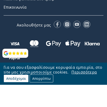
Επικοινωνία
Facebook
Instagram
YouTube
LinkedIn
Ακολουθήστε μας
Αξιολογήσεις
Για να σου εξασφαλίσουμε κορυφαία εμπειρία, στο
site μας χρησιμοποιούμε cookies.
Περισσότερα
Αποδέχομαι
Απορρίπτω
Επιστροφή στην αρχική σελίδα
Στην κορυφή
Το Lentiamo.gr λειτουργεί και ανήκει στην εταιρία Lentiamo s.r.o.,
Τσεχία
Μαζί σας 18 χρόνια.