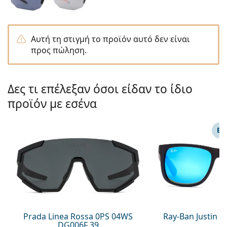
Gucci
Όλα τα υγρά φακών
Εκτό
Όλες οι μάρκες
Persol
Αυτή τη στιγμή το προϊόν αυτό δεν είναι
Prada
προς πώληση.
Όλες οι μάρκες
Δες τι επέλεξαν όσοι είδαν το ίδιο
προϊόν με εσένα
ΕΠ
Prada Linea Rossa 0PS 04WS
Ray-Ban Justin 
DG006F 39