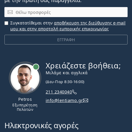
Email
Συγκατατίθεμαι στην
αποθήκευση της διεύθυνσης e-mail
μου και στην αποστολή εμπορικής επικοινωνίας
ΕΓΓΡΑΦΗ
Χρειάζεστε βοήθεια;
Εκτός σύνδεσης
Μιλάμε και αγγλικά
(Δευ-Παρ 8:30-16:00)
211 2340040
Petros
info@lentiamo.gr
Εξυπηρέτηση
Πελατών
Ηλεκτρονικές αγορές