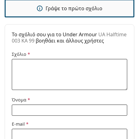
Γράψε το πρώτο σχόλιο
Τύπος:
Ανδρικά
Κατηγορία:
Γυαλιά Ηλίου Επώνυμες Μάρκες
Μάρκα:
Under Armour
To σχόλιό σου για το Under Armour
UA Halftime
003 KA 99
βοηθάει και άλλους χρήστες
Χρήση:
Αθλητικά
Αθλητικά:
Ποδηλασία, Τρέξιμο, Πεζοπορία,
Σχόλιο
*
Ποδηλασία εκτός δρόμου
Κωδικός
UA Halftime 003 KA 99
Προϊόντος /
Μοντέλο:
Όνομα
*
E-mail
*