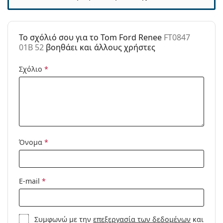
Κατηγορία:
Γυαλιά Ηλίου Επώνυμες Μάρκες
Μάρκα:
Tom Ford
To σχόλιό σου για το Tom Ford Renee
FT0847
01B 52
βοηθάει και άλλους χρήστες
Χρήση:
Μόδα
Κωδικός
FT0847 01B 52
Σχόλιο
*
Προϊόντος /
Μοντέλο:
Όνομα
*
E-mail
*
Συμφωνώ με την
επεξεργασία των δεδομένων
και