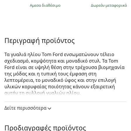
άμεσα διαθέσιμο
Δωρεάν μεταφορικά
&
Περιγραφή προϊόντος
Τα γυαλιά ηλίου Tom Ford ενσωματώνουν τέλειο
σχεδιασμό, κομψότητα και μοναδικό στυλ. Τα Tom
Ford είναι σε υψηλή θέση στην τρέχουσα βιομηχανία
της μόδας και η τυπική τους έμφαση στη
λεπτομέρεια, το μοναδικό ύφος και στην επιλογή
υλικών κορυφαίας ποιότητας κάνουν εξαιρετική
αυτήν τη συλλογή γυαλιών ηλίου.
Tom Ford Renee FT0847 01B 52
είναι unisex γυαλιά
Δείτε περισσότερα
ηλίου.
Δείτε πώς φαίνονται πάνω σας αυτά τα γυαλιά ηλίου
με τη λειτουργία του Εικονικού καθρέφτη του
Προδιαγραφές προϊόντος