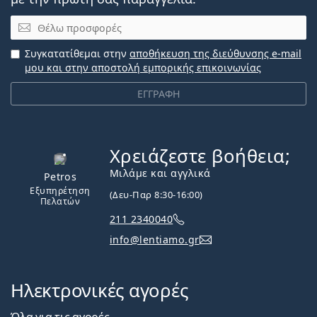
Email
Συγκατατίθεμαι στην
αποθήκευση της διεύθυνσης e-mail
μου και στην αποστολή εμπορικής επικοινωνίας
ΕΓΓΡΑΦΗ
Χρειάζεστε βοήθεια;
Εκτός σύνδεσης
Μιλάμε και αγγλικά
Petros
Εξυπηρέτηση
(Δευ-Παρ 8:30-16:00)
Πελατών
211 2340040
info@lentiamo.gr
Ηλεκτρονικές αγορές
Όλα για τις αγορές