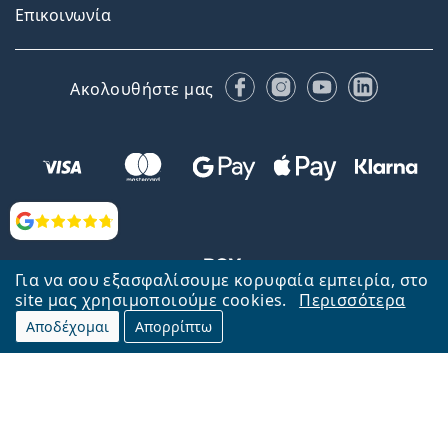
Επικοινωνία
Facebook
Instagram
YouTube
LinkedIn
Ακολουθήστε μας
Αξιολογήσεις
Για να σου εξασφαλίσουμε κορυφαία εμπειρία, στο
site μας χρησιμοποιούμε cookies.
Περισσότερα
Αποδέχομαι
Απορρίπτω
Επιστροφή στην αρχική σελίδα
Στην κορυφή
Το Lentiamo.gr λειτουργεί και ανήκει στην εταιρία Lentiamo s.r.o.,
Τσεχία
Μαζί σας 18 χρόνια.