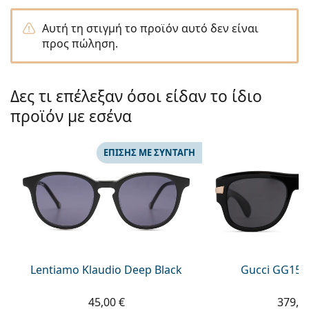
Persol
Αυτή τη στιγμή το προϊόν αυτό δεν είναι
Prada
προς πώληση.
Όλες οι μάρκες
Δες τι επέλεξαν όσοι είδαν το ίδιο
προϊόν με εσένα
ΕΠΊΣΗΣ ΜΕ ΣΥΝΤΑΓΉ
Lentiamo Klaudio Deep Black
Gucci GG151
45,00 €
379,9