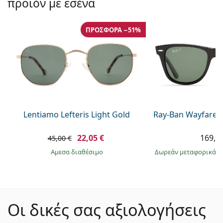
προϊόν με εσένα
ΠΡΟΣΦΟΡΆ −51%
Lentiamo Lefteris Light Gold
Ray-Ban Wayfarer
22,05 €
169,9
45,00 €
άμεσα διαθέσιμο
Δωρεάν μεταφορικά
&
Οι δικές σας αξιολογήσεις