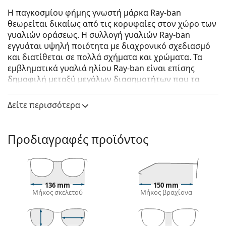
Η παγκοσμίου φήμης γνωστή μάρκα Ray-ban
θεωρείται δικαίως από τις κορυφαίες στον χώρο των
γυαλιών οράσεως. Η συλλογή γυαλιών Ray-ban
εγγυάται υψηλή ποιότητα με διαχρονικό σχεδιασμό
και διατίθεται σε πολλά σχήματα και χρώματα. Τα
εμβληματικά γυαλιά ηλίου Ray-ban είναι επίσης
δημοφιλή μεταξύ μεγάλων διασημοτήτων που τα
δοκίμασαν ανά τον κόσμο.
Δείτε περισσότερα
Ray-Ban Wayfarer RB4340 710 50
είναι unisex γυαλιά
ηλίου.
Δείτε πώς φαίνονται πάνω σας αυτά τα γυαλιά ηλίου
Προδιαγραφές προϊόντος
με τη λειτουργία του Εικονικού καθρέφτη του
Lentiamo.
Σκελετός γυαλιών ηλίου
136 mm
150 mm
Το καφέ χρώμα του σκελετού ταιριάζει απόλυτα με
Μήκος σκελετού
Μήκος βραχίονα
το ζεστό χρώμα του δέρματος και ανοιχτά καφέ,
μαύρα ή σκούρα ξανθά μαλλιά.
Οι τετράγωνοι σκελετοί γυαλιών ηλίου
είναι