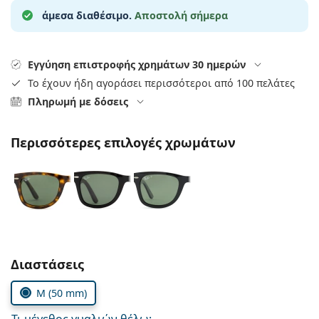
Gucci
Όλα τα υγρά φακών
Εκτό
άμεσα διαθέσιμο.
Αποστολή σήμερα
Όλες οι μάρκες
Persol
Prada
Εγγύηση επιστροφής χρημάτων 30 ημερών
Το έχουν ήδη αγοράσει περισσότεροι από 100 πελάτες
Όλες οι μάρκες
Πληρωμή με δόσεις
Περισσότερες επιλογές χρωμάτων
Συμπληρώστε τις παράμετρους
Διαστάσεις
M (50 mm)