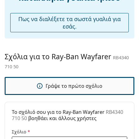
μύτης:
Εύκαμπτη
Όχι
Πως να διαλέξετε τα σωστά γυαλιά για
άρθρωση:
εσάς.
Αξεσουάρ
Παρέχονται με
Ναι
θήκη:
Σχόλια για το Ray-Ban Wayfarer
RB4340
Πανί
Ναι
710 50
καθαρισμού:
Άλλα
Γράψε το πρώτο σχόλιο
Τύπος:
Unisex
Κατηγορία:
Γυαλιά Ηλίου Επώνυμες Μάρκες
Μάρκα:
Ray-Ban
To σχόλιό σου για το Ray-Ban Wayfarer
RB4340
710 50
βοηθάει και άλλους χρήστες
Χρήση:
Μόδα
Κωδικός
RB4340 710 50
Σχόλιο
*
Προϊόντος /