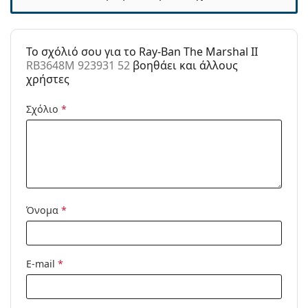
Κατηγορία:
Γυαλιά Ηλίου Επώνυμες Μάρκες
Μάρκα:
Ray-Ban
To σχόλιό σου για το Ray-Ban The Marshal II
RB3648M 923931 52
βοηθάει και άλλους
Χρήση:
Μόδα
χρήστες
Κωδικός
RB3648M 923931 52
Προϊόντος /
Σχόλιο
*
Μοντέλο:
Διαθέσιμο με
Όχι
συνταγή:
Όνομα
*
E-mail
*