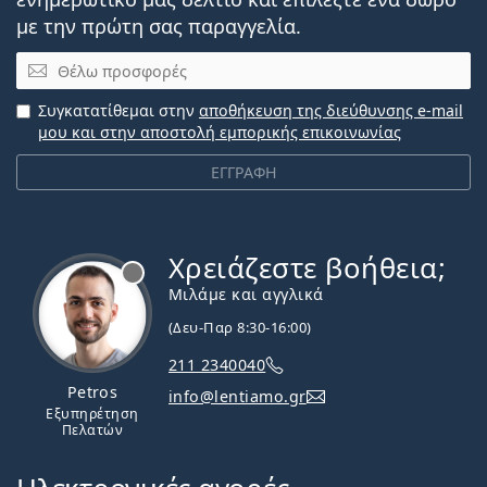
με την πρώτη σας παραγγελία.
Email
Συγκατατίθεμαι στην
αποθήκευση της διεύθυνσης e-mail
μου και στην αποστολή εμπορικής επικοινωνίας
ΕΓΓΡΑΦΗ
Χρειάζεστε βοήθεια;
Εκτός σύνδεσης
Μιλάμε και αγγλικά
(Δευ-Παρ 8:30-16:00)
211 2340040
Petros
info@lentiamo.gr
Εξυπηρέτηση
Πελατών