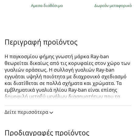
άμεσα διαθέσιμο
Δωρεάν μεταφορικά
&
Περιγραφή προϊόντος
Η παγκοσμίου φήμης γνωστή μάρκα Ray-ban
θεωρείται δικαίως από τις κορυφαίες στον χώρο των
γυαλιών οράσεως. Η συλλογή γυαλιών Ray-ban
εγγυάται υψηλή ποιότητα με διαχρονικό σχεδιασμό
και διατίθεται σε πολλά σχήματα και χρώματα. Τα
εμβληματικά γυαλιά ηλίου Ray-ban είναι επίσης
δημοφιλή μεταξύ μεγάλων διασημοτήτων που τα
δοκίμασαν ανά τον κόσμο.
Δείτε περισσότερα
Ray-Ban The Marshal II RB3648M 923931 52
είναι
unisex γυαλιά ηλίου.
Δείτε πώς φαίνονται πάνω σας αυτά τα γυαλιά ηλίου
Προδιαγραφές προϊόντος