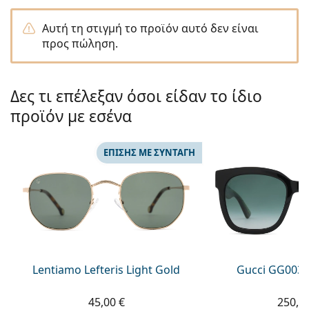
Persol
Αυτή τη στιγμή το προϊόν αυτό δεν είναι
Prada
προς πώληση.
Όλες οι μάρκες
Δες τι επέλεξαν όσοι είδαν το ίδιο
προϊόν με εσένα
ΕΠΊΣΗΣ ΜΕ ΣΥΝΤΑΓΉ
Lentiamo Lefteris Light Gold
Gucci GG0034
45,00 €
250,9