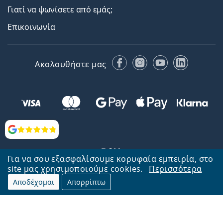
Γιατί να ψωνίσετε από εμάς;
Επικοινωνία
Facebook
Instagram
YouTube
LinkedIn
Ακολουθήστε μας
Αξιολογήσεις
Για να σου εξασφαλίσουμε κορυφαία εμπειρία, στο
site μας χρησιμοποιούμε cookies.
Περισσότερα
Αποδέχομαι
Απορρίπτω
Επιστροφή στην αρχική σελίδα
Στην κορυφή
Το Lentiamo.gr λειτουργεί και ανήκει στην εταιρία Lentiamo s.r.o.,
Τσεχία
Μαζί σας 18 χρόνια.