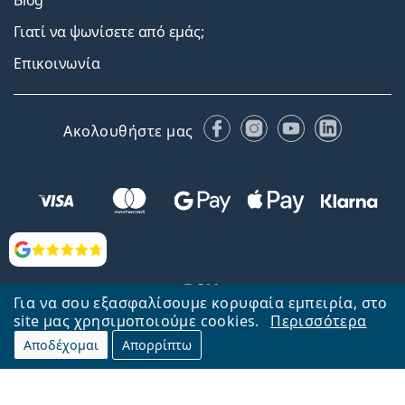
Blog
Γιατί να ψωνίσετε από εμάς;
Επικοινωνία
Facebook
Instagram
YouTube
LinkedIn
Ακολουθήστε μας
Αξιολογήσεις
Για να σου εξασφαλίσουμε κορυφαία εμπειρία, στο
site μας χρησιμοποιούμε cookies.
Περισσότερα
Αποδέχομαι
Απορρίπτω
Επιστροφή στην αρχική σελίδα
Στην κορυφή
Το Lentiamo.gr λειτουργεί και ανήκει στην εταιρία Lentiamo s.r.o.,
Τσεχία
Μαζί σας 18 χρόνια.