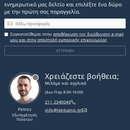
ενημερωτικό μας δελτίο και επιλέξτε ένα δώρο
με την πρώτη σας παραγγελία.
Email
Συγκατατίθεμαι στην
αποθήκευση της διεύθυνσης e-mail
μου και στην αποστολή εμπορικής επικοινωνίας
ΕΓΓΡΑΦΗ
Χρειάζεστε βοήθεια;
Εκτός σύνδεσης
Μιλάμε και αγγλικά
(Δευ-Παρ 8:30-16:00)
211 2340040
Petros
info@lentiamo.gr
Εξυπηρέτηση
Πελατών