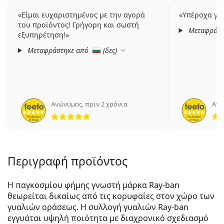
Είμαι ευχαριστημένος με την αγορά
Υπέροχα γυα
του προϊόντος! Γρήγορη και σωστή
Μεταφράστ
εξυπηρέτηση!
Μεταφράστηκε από
(
δες
)
Ανώνυμος
,
πριν 2 χρόνια
Ανώ
5 αξιολογήσεις από 5
Περιγραφή προϊόντος
Η παγκοσμίου φήμης γνωστή μάρκα Ray-ban
θεωρείται δικαίως από τις κορυφαίες στον χώρο των
γυαλιών οράσεως. Η συλλογή γυαλιών Ray-ban
εγγυάται υψηλή ποιότητα με διαχρονικό σχεδιασμό