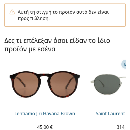
Persol
Αυτή τη στιγμή το προϊόν αυτό δεν είναι
Prada
προς πώληση.
Όλες οι μάρκες
Δες τι επέλεξαν όσοι είδαν το ίδιο
προϊόν με εσένα
ΕΠ
Lentiamo Jiri Havana Brown
Saint Laurent S
45,00 €
314,9