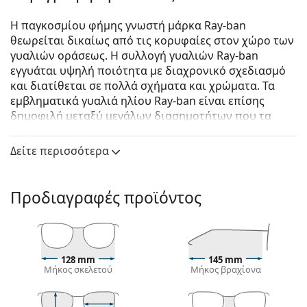
Η παγκοσμίου φήμης γνωστή μάρκα Ray-ban
θεωρείται δικαίως από τις κορυφαίες στον χώρο των
γυαλιών οράσεως. Η συλλογή γυαλιών Ray-ban
εγγυάται υψηλή ποιότητα με διαχρονικό σχεδιασμό
και διατίθεται σε πολλά σχήματα και χρώματα. Τα
εμβληματικά γυαλιά ηλίου Ray-ban είναι επίσης
δημοφιλή μεταξύ μεγάλων διασημοτήτων που τα
δοκίμασαν ανά τον κόσμο.
Δείτε περισσότερα
Ray-Ban RB3703M F076A2 51
είναι unisex γυαλιά
ηλίου.
Δείτε πώς φαίνονται πάνω σας αυτά τα γυαλιά ηλίου
Προδιαγραφές προϊόντος
με τη λειτουργία του Εικονικού καθρέφτη του
Lentiamo.
Σκελετός γυαλιών ηλίου
128 mm
145 mm
Το χρυσό χρώμα του σκελετού ταιριάζει απόλυτα
Μήκος σκελετού
Μήκος βραχίονα
με το ζεστό χρώμα του δέρματος και τα σκούρα
καστανά μαλλιά.