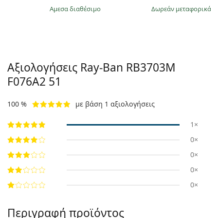
άμεσα διαθέσιμο
Δωρεάν μεταφορικά
&
Αξιολογήσεις Ray-Ban
RB3703M
F076A2 51
100 %
με βάση 1 αξιολογήσεις
1×
0×
0×
0×
0×
Περιγραφή προϊόντος