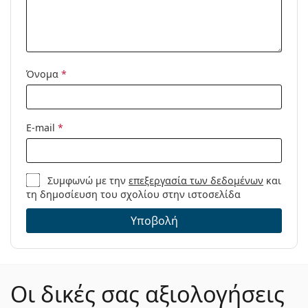
Χρήση:
Μόδα
Κωδικός
RB3703M F076A2 51
Προϊόντος /
Μοντέλο:
Όνομα
*
E-mail
*
Συμφωνώ με την
επεξεργασία των δεδομένων
και
τη δημοσίευση του σχολίου στην ιστοσελίδα
Υποβολή
Οι δικές σας αξιολογήσεις