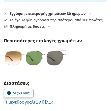
Persol
Prada
Εγγύηση επιστροφής χρημάτων 30 ημερών
Το έχουν ήδη αγοράσει περισσότεροι από 100 πελάτες
Όλες οι μάρκες
Πληρωμή με δόσεις
Περισσότερες επιλογές χρωμάτων
Συμπληρώστε τις παράμετρους
Διαστάσεις
M (59 mm)
Τι μέγεθος γυαλιών θέλω;