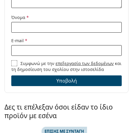
Προϊόντος /
Μοντέλο:
Όνομα
*
Διαθέσιμο με
Όχι
συνταγή:
E-mail
*
Συμφωνώ με την
επεξεργασία των δεδομένων
και
τη δημοσίευση του σχολίου στην ιστοσελίδα
Υποβολή
Δες τι επέλεξαν όσοι είδαν το ίδιο
προϊόν με εσένα
ΕΠΊΣΗΣ ΜΕ ΣΥΝΤΑΓΉ