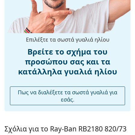
Εξερευνήστε την πλήρη γκάμα
γυαλιών ηλίου
για να
Άλλα
βρείτε περισσότερα μοντέλα από δημοφιλείς μάρκες.
Τύπος:
Unisex
Κατηγορία:
Γυαλιά Ηλίου Επώνυμες Μάρκες
Μάρκα:
Ray-Ban
Επιλέξτε τα σωστά γυαλιά ηλίου
Χρήση:
Μόδα
Βρείτε το σχήμα του
Διαθέσιμο με
Όχι
προσώπου σας και τα
συνταγή:
κατάλληλα γυαλιά ηλίου
Πως να διαλέξετε τα σωστά γυαλιά για
εσάς.
Σχόλια για το Ray-Ban RB2180 820/73