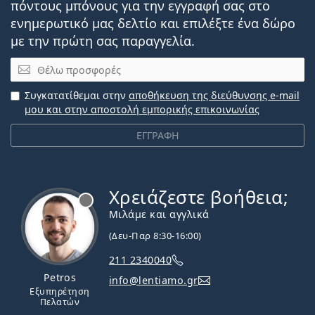
πόντους μπόνους για την εγγραφή σας στο
ενημερωτικό μας δελτίο και επιλέξτε ένα δώρο
με την πρώτη σας παραγγελία.
Email
Συγκατατίθεμαι στην
αποθήκευση της διεύθυνσης e-mail
μου και στην αποστολή εμπορικής επικοινωνίας
ΕΓΓΡΑΦΗ
Χρειάζεστε βοήθεια;
Εκτός σύνδεσης
Μιλάμε και αγγλικά
(Δευ-Παρ 8:30-16:00)
211 2340040
Petros
info@lentiamo.gr
Εξυπηρέτηση
Πελατών