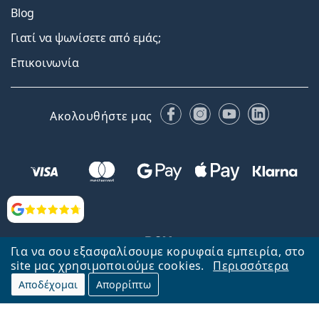
Blog
Γιατί να ψωνίσετε από εμάς;
Επικοινωνία
Facebook
Instagram
YouTube
LinkedIn
Ακολουθήστε μας
Αξιολογήσεις
Για να σου εξασφαλίσουμε κορυφαία εμπειρία, στο
site μας χρησιμοποιούμε cookies.
Περισσότερα
Αποδέχομαι
Απορρίπτω
Επιστροφή στην αρχική σελίδα
Στην κορυφή
Το Lentiamo.gr λειτουργεί και ανήκει στην εταιρία Lentiamo s.r.o.,