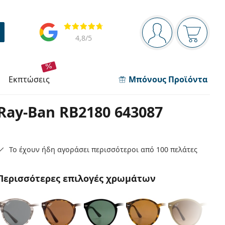
Πίνακας πλοήγησης
Αξιολογήσεις
Είστε συνδεδεμέν
Το καλάθ
4,8
/5
εκπτώσεις
Μπόνους Προϊόντα
Ray-Ban RB2180 643087
Το έχουν ήδη αγοράσει περισσότεροι από 100 πελάτες
Περισσότερες επιλογές χρωμάτων