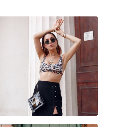
νυμες Μάρκες