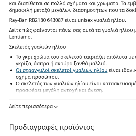
και διατίθεται σε πολλά σχήματα και χρώματα. Τα εμβ
δημοφιλή μεταξύ μεγάλων διασημοτήτων που τα δοκί
Ray-Ban RB2180 643087
είναι unisex γυαλιά ηλίου.
Δείτε πώς φαίνονται πάνω σας αυτά τα γυαλιά ηλίου 
Lentiamo.
Σκελετός γυαλιών ηλίου
Το γκρι χρώμα του σκελετού ταιριάζει απόλυτα με
γκρίζα, άσπρα ή σκούρα ξανθά μαλλιά.
Οι στρογγυλοί σκελετοί γυαλιών ηλίου
είναι ιδανι
σχήμα προσώπου.
Ο σκελετός των γυαλιών ηλίου είναι κατασκευασμ
προσφέρει μεγάλη αντοχή και άνεση.
Φακός γυαλιών ηλίου
Δείτε περισσότερα
Οι γκρι φακοί μειώνουν την ένταση του φωτός χωρ
αλλοιώνουν τα χρώματα.
Οι φακοί είναι κατασκευασμένοι από πλαστικό, τ
Προδιαγραφές προϊόντος
είναι το μικρό βάρος και η αντοχή στις ρωγμές.