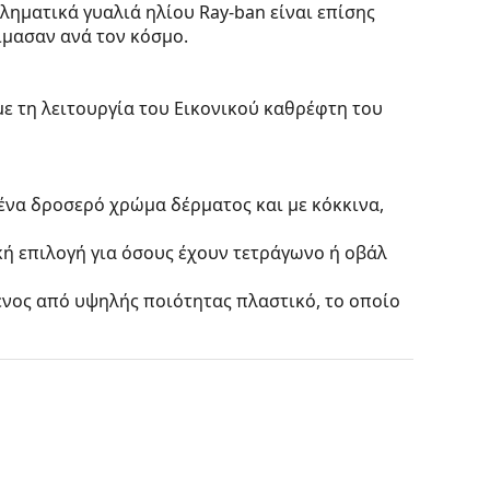
ληματικά γυαλιά ηλίου Ray-ban είναι επίσης
μασαν ανά τον κόσμο.
με τη λειτουργία του Εικονικού καθρέφτη του
 ένα δροσερό χρώμα δέρματος και με κόκκινα,
κή επιλογή για όσους έχουν τετράγωνο ή οβάλ
ένος από υψηλής ποιότητας πλαστικό, το οποίο
ίς να επηρεάζουν την αντίθεση ή να
ων οποίων τα αναμφισβήτητα πλεονεκτήματα