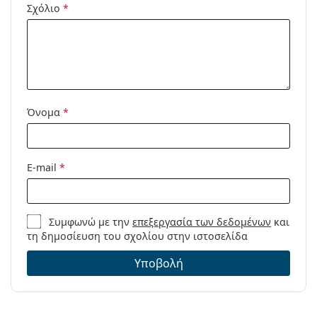
Κωδικός
RB3547 001/31 54
Σχόλιο
*
Προϊόντος /
Μοντέλο:
Διαθέσιμο με
Όχι
συνταγή:
Όνομα
*
E-mail
*
Συμφωνώ με την
επεξεργασία των δεδομένων
και
τη δημοσίευση του σχολίου στην ιστοσελίδα
Υποβολή