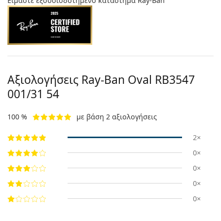
Είμαστε εξουσιοδοτημένο κατάστημα Ray-Ban
Αξιολογήσεις Ray-Ban Oval
RB3547
001/31 54
100 %
με βάση 2 αξιολογήσεις
2×
0×
0×
0×
0×