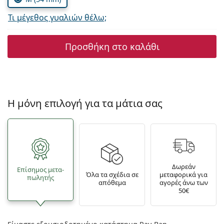
Τι μέγεθος γυαλιών θέλω;
Προσθήκη στο καλάθι
Η μόνη επιλογή για τα μάτια σας
Δωρεάν
Επίσημος μετα­
Όλα τα σχέδια σε
μεταφορικά για
πωλητής
απόθεμα
αγορές άνω των
50€