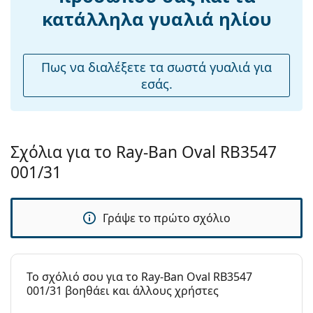
Ρυθμιζόμενα
Ναι
υφασμάτινη θήκη αντί για πανί.
κατάλληλα γυαλιά ηλίου
μαξιλάρια
Εξερευνήστε την πλήρη γκάμα
γυαλιών ηλίου
για να
μύτης:
βρείτε περισσότερα μοντέλα από δημοφιλείς μάρκες.
Εύκαμπτη
Όχι
Πως να διαλέξετε τα σωστά γυαλιά για
άρθρωση:
εσάς.
Αξεσουάρ
Παρέχονται με
Ναι
θήκη:
Σχόλια για το Ray-Ban Oval RB3547
Πανί
Ναι
001/31
καθαρισμού:
Άλλα
Γράψε το πρώτο σχόλιο
Τύπος:
Unisex
Κατηγορία:
Γυαλιά Ηλίου Επώνυμες Μάρκες
Μάρκα:
Ray-Ban
To σχόλιό σου για το Ray-Ban Oval RB3547
001/31 βοηθάει και άλλους χρήστες
Χρήση:
Μόδα