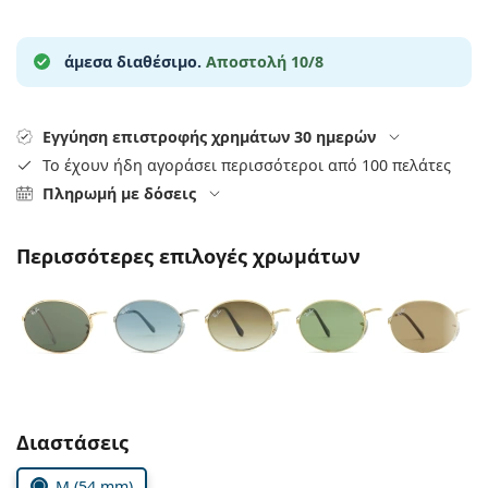
Persol
Prada
άμεσα διαθέσιμο.
Αποστολή 10/8
Όλες οι μάρκες
Εγγύηση επιστροφής χρημάτων 30 ημερών
Το έχουν ήδη αγοράσει περισσότεροι από 100 πελάτες
Πληρωμή με δόσεις
Περισσότερες επιλογές χρωμάτων
Συμπληρώστε τις παράμετρους
Διαστάσεις
M (54 mm)