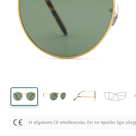
125 mm
Μήκος σκελετού
Μήκος
φακού
46 mm
50 mm
Ύψος φακού
Μήκος φακού
Η σήμανση CE αποδεικνύει ότι το προϊόν έχει ελεγ