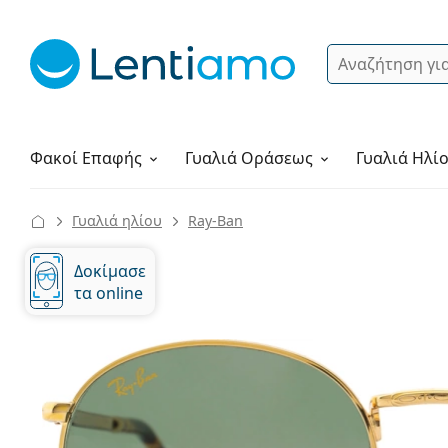
Αναζήτηση
Σύνδεση
Πλοήγηση στη σελίδα
Υγρά φακών
Πώς να παραγγείλετε
Φακοί Επαφής
Γυαλιά
Οράσεως
Γυαλιά Ηλί
Γυαλιά ηλίου
Ray-Ban
Δοκίμασε
τα online