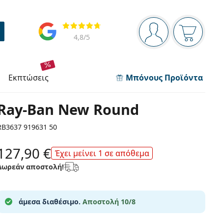
Πίνακας πλοήγησης
Αξιολογήσεις
Είστε συνδεδεμέν
Το καλάθ
4,8
/5
εκπτώσεις
Μπόνους Προϊόντα
Ray-Ban New Round
RB3637 919631 50
127,90 €
Έχει μείνει 1 σε απόθεμα
Δωρεάν αποστολή!
άμεσα διαθέσιμο.
Αποστολή 10/8