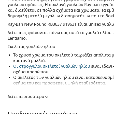
γυαλιών οράσεως. Η συλλογή γυαλιών Ray-ban εγγυά
και διατίθεται σε πολλά σχήματα και χρώματα. Τα εμβ
δημοφιλή μεταξύ μεγάλων διασημοτήτων που τα δοκί
Ray-Ban New Round RB3637 919631
είναι unisex γυαλι
Δείτε πώς φαίνονται πάνω σας αυτά τα γυαλιά ηλίου 
Lentiamo.
Σκελετός γυαλιών ηλίου
Το χρυσό χρώμα του σκελετού ταιριάζει απόλυτα μ
καστανά μαλλιά.
Οι στρογγυλοί σκελετοί γυαλιών ηλίου
είναι ιδανι
σχήμα προσώπου.
Ο σκελετός των γυαλιών ηλίου είναι κατασκευασμέ
σχήμα του και προσφέρει υψηλή σταθερότητα.
Τα ρυθμιζόμενα μαξιλαράκια μύτης επιτρέπουν την
γυαλιών σας για μεγαλύτερη άνεση. Η ρύθμιση των
Δείτε περισσότερα
έμπειρο οπτικό για να αποφεύγεται η ζημιά ή το σ
Φακός γυαλιών ηλίου
Προδιαγραφές προϊόντος