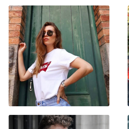
Παρέχονται με θήκη:
Ναι
Πανί καθαρισμού:
Ναι
Άλλα
Τύπος:
Unisex
Κατηγορία:
Γυαλιά Ηλίου Επώ
Μάρκα:
Ray-Ban
Χρήση:
Μόδα
Κωδικός Προϊόντος / Μοντέλο:
RB3637 919631 50
Διαθέσιμο με συνταγή:
Όχι