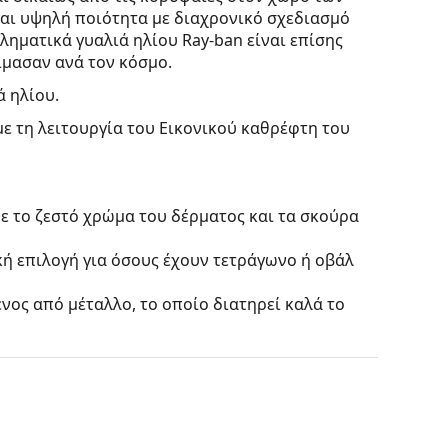
ται υψηλή ποιότητα με διαχρονικό σχεδιασμό
ληματικά γυαλιά ηλίου Ray-ban είναι επίσης
μασαν ανά τον κόσμο.
ά ηλίου.
με τη λειτουργία του Εικονικού καθρέφτη του
ε το ζεστό χρώμα του δέρματος και τα σκούρα
κή επιλογή για όσους έχουν τετράγωνο ή οβάλ
νος από μέταλλο, το οποίο διατηρεί καλά το
 ήπια αλλαγή της θέσης και της εφαρμογής των
 μαξιλαριών μύτης πρέπει πάντα να γίνεται από
πάσιμο.