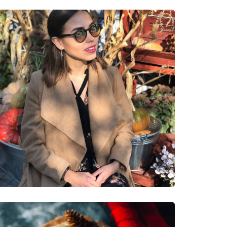
νυμες Μάρκες