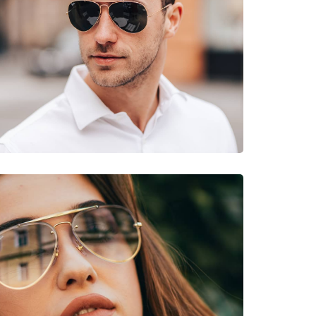
νυμες Μάρκες