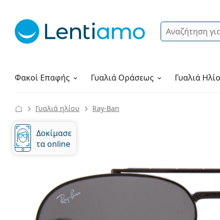
Αναζήτηση
Σύνδεση
Πλοήγηση στη σελίδα
Υγρά φακών
Πώς να παραγγείλετε
Φακοί Επαφής
Γυαλιά
Οράσεως
Γυαλιά Ηλί
Γυαλιά ηλίου
Ray-Ban
Δοκίμασε
τα online