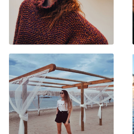
Χρήση:
Μόδα
Κωδικός Προϊόντος / Μοντέλο:
RB3625 002/B1 58
Διαθέσιμο με συνταγή:
Όχι