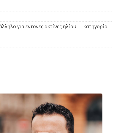
θήκη. Το χρώμα της θήκης και ο σχεδιασμός της
ρισμό και τη φροντίδα των γυαλιών ηλίου.
άλληλο για έντονες ακτίνες ηλίου — κατηγορία
ασμάτινη θήκη αντί για πανί.
βρείτε περισσότερα μοντέλα από δημοφιλείς