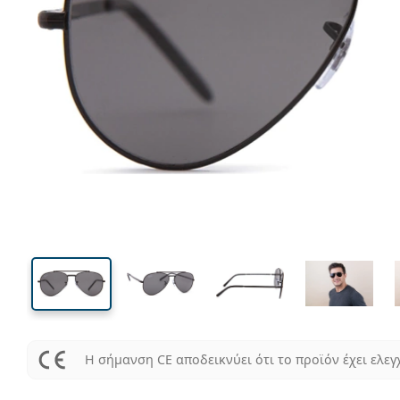
135 mm
Μήκος σκελετού
Μήκος
φακού
50 mm
58 mm
Ύψος φακού
Μήκος φακού
Η σήμανση CE αποδεικνύει ότι το προϊόν έχει ελεγ