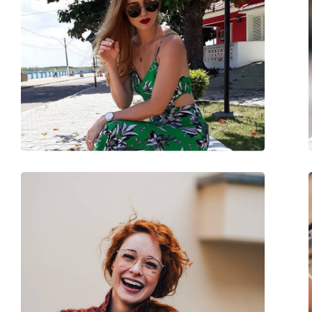
Μήκος σκελετού:
135 mm
Μήκος βραχίονα:
135 mm
Γέφυρα:
14 mm
Βάρος:
165 γρ
Ρυθμιζόμενα μαξιλάρια μύτης:
Ναι
Εύκαμπτη άρθρωση:
Όχι
Αξεσουάρ
Παρέχονται με θήκη:
Ναι
Πανί καθαρισμού:
Ναι
Άλλα
Τύπος:
Unisex
Κατηγορία:
Γυαλιά Ηλίου Επώ
Μάρκα:
Ray-Ban