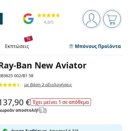
Πίνακας πλοήγησης
Αξιολογήσεις
Είστε συνδεδεμέν
Το καλάθ
4,8
/5
εκπτώσεις
Μπόνους Προϊόντα
Ray-Ban New Aviator
RB3625 002/B1 58
με βάση 2 αξιολογήσεις
137,90 €
Έχει μείνει 1 σε απόθεμα
Δωρεάν αποστολή!
άμεσα διαθέσιμο.
Αποστολή 7/8