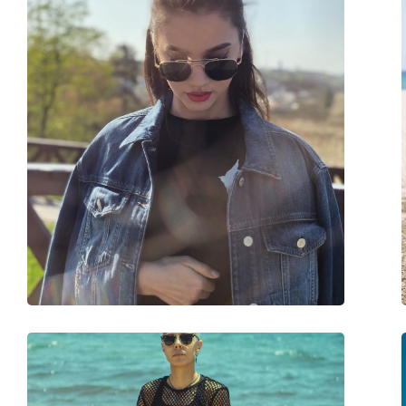
Σχήμα σκελετού:
Square
Χρώμα σκελετού:
Μπλε
Σκελετός:
Προπιονικό
Διαστάσεις:
M
Μήκος σκελετού:
137 mm
Μήκος βραχίονα:
145 mm
Γέφυρα:
21 mm
Βάρος:
125 γρ
Ρυθμιζόμενα μαξιλάρια μύτης:
Όχι
Εύκαμπτη άρθρωση:
Όχι
Αξεσουάρ
Παρέχονται με θήκη:
Ναι
Πανί καθαρισμού:
Ναι
Άλλα