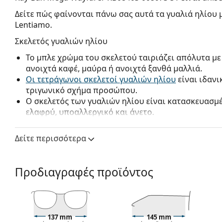
Δείτε πώς φαίνονται πάνω σας αυτά τα γυαλιά ηλίου 
Lentiamo.
Σκελετός γυαλιών ηλίου
Το μπλε χρώμα του σκελετού ταιριάζει απόλυτα μ
ανοιχτά καφέ, μαύρα ή ανοιχτά ξανθά μαλλιά.
Οι τετράγωνοι σκελετοί γυαλιών ηλίου
είναι ιδανι
τριγωνικό σχήμα προσώπου.
Ο σκελετός των γυαλιών ηλίου είναι κατασκευασμέ
ελαφρύ, υποαλλεργικό και άνετο.
Φακός γυαλιών ηλίου
Δείτε περισσότερα
Οι καφέ φακοί εμποδίζουν ελαφρώς το μπλε φως, 
καθαρότερη όραση. Είναι εύχρηστοι και προτείνον
Οι φακοί είναι κατασκευασμένοι από υψηλής ποιό
Προδιαγραφές προϊόντος
πλεονέκτημα του οποίου είναι η εξαιρετική του αν
χαρακτηρίζεται από τις εξαιρετικές οπτικές ιδιότ
χρησιμοποιούνται για την παραγωγή φακών γυαλι
Οι φακοί έχουν UV Φίλτρο 400, το οποίο παρέχει 
137 mm
145 mm
των γυαλιών ηλίου διαθέτουν αντηλιακό φίλτρο κα