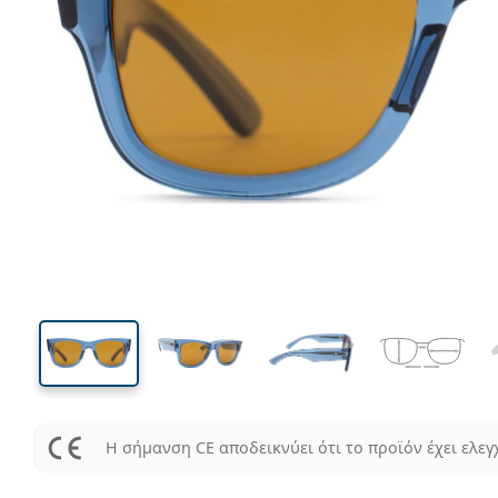
137 mm
Μήκος σκελετού
Μήκος
φακού
41 mm
51 mm
Ύψος φακού
Μήκος φακού
Η σήμανση CE αποδεικνύει ότι το προϊόν έχει ελεγ