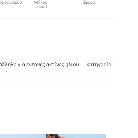
Ύψος φακού
Μήκος
Γέφυρα
λία ή στην πόλη.
φακού
θήκη. Το χρώμα της θήκης και ο σχεδιασμός της
ρισμό και τη φροντίδα των γυαλιών ηλίου.
ασμάτινη θήκη αντί για πανί.
βρείτε περισσότερα μοντέλα από δημοφιλείς
άλληλο για έντονες ακτίνες ηλίου — κατηγορία