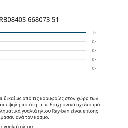
RB0840S 668073 51
1×
0×
0×
0×
0×
ι δικαίως από τις κορυφαίες στον χώρο των
ται υψηλή ποιότητα με διαχρονικό σχεδιασμό
ληματικά γυαλιά ηλίου Ray-ban είναι επίσης
μασαν ανά τον κόσμο.
ex γυαλιά ηλίου.