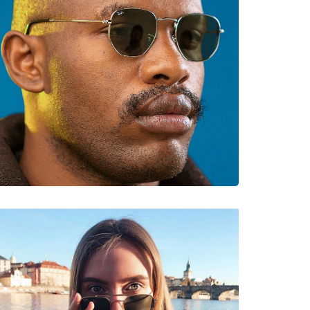
νυμες Μάρκες