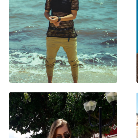
Τύπος:
Unisex
Κατηγορία:
Γυαλιά Ηλίου Επώ
Μάρκα:
Ray-Ban
Χρήση:
Μόδα
Κωδικός Προϊόντος / Μοντέλο:
RB0840S 668073 51
Διαθέσιμο με συνταγή:
Όχι