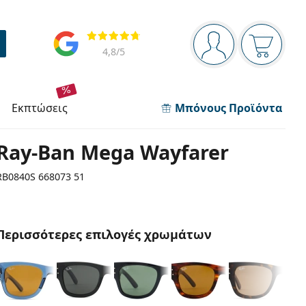
Πίνακας πλοήγησης
Αξιολογήσεις
Είστε συνδεδεμέν
Το καλάθ
4,8
/5
εκπτώσεις
Μπόνους Προϊόντα
Ray-Ban Mega Wayfarer
RB0840S 668073 51
Περισσότερες επιλογές χρωμάτων