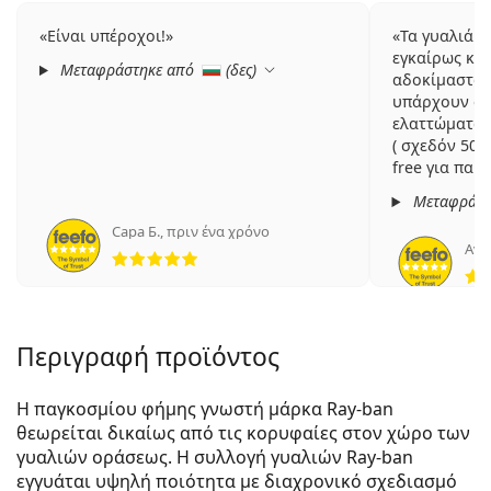
Είναι υπέροχοι!
Τα γυαλιά ε
εγκαίρως και
Μεταφράστηκε από
(
δες
)
αδοκίμαστα *
υπάρχουν στ
ελαττώματα κ
( σχεδόν 50%
free για παρ
Μεταφράστ
Сара Б.
,
πριν ένα χρόνο
5 αξιολογήσεις από 5
Ανώ
Περιγραφή προϊόντος
Η παγκοσμίου φήμης γνωστή μάρκα Ray-ban
θεωρείται δικαίως από τις κορυφαίες στον χώρο των
γυαλιών οράσεως. Η συλλογή γυαλιών Ray-ban
εγγυάται υψηλή ποιότητα με διαχρονικό σχεδιασμό