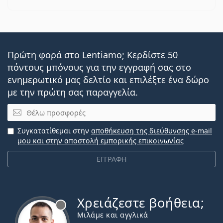
Πρώτη φορά στο Lentiamo; Κερδίστε 50
πόντους μπόνους για την εγγραφή σας στο
ενημερωτικό μας δελτίο και επιλέξτε ένα δώρο
με την πρώτη σας παραγγελία.
Email
Συγκατατίθεμαι στην
αποθήκευση της διεύθυνσης e-mail
μου και στην αποστολή εμπορικής επικοινωνίας
ΕΓΓΡΑΦΗ
Χρειάζεστε βοήθεια;
Εκτός σύνδεσης
Μιλάμε και αγγλικά