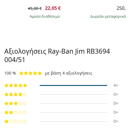
22,05 €
250,9
45,00 €
άμεσα διαθέσιμο
Δωρεάν μεταφορικά
&
Αξιολογήσεις Ray-Ban Jim RB3694
004/51
100 %
με βάση 4 αξιολογήσεις
4×
0×
0×
0×
0×