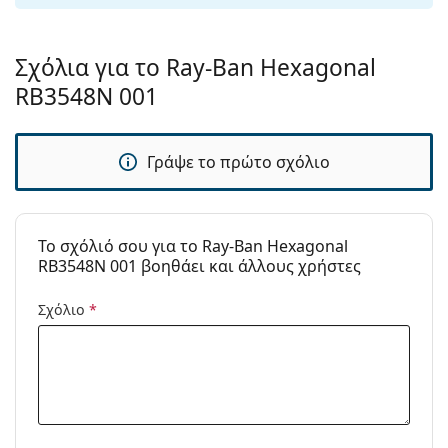
Παρέχονται με
Ναι
θήκη:
Σχόλια για το Ray-Ban Hexagonal
Πανί
Ναι
RB3548N 001
καθαρισμού:
Άλλα
Γράψε το πρώτο σχόλιο
Τύπος:
Unisex
Κατηγορία:
Γυαλιά Ηλίου Επώνυμες Μάρκες
Μάρκα:
Ray-Ban
To σχόλιό σου για το Ray-Ban Hexagonal
RB3548N 001 βοηθάει και άλλους χρήστες
Χρήση:
Μόδα
Κωδικός
RB3548N 001 51
Σχόλιο
*
Προϊόντος /
Μοντέλο:
Διαθέσιμο με
Όχι
συνταγή: