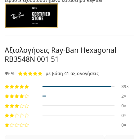
Είμαστε εξουσιοδοτημένο κατάστημα Ray-Ban
Αξιολογήσεις Ray-Ban Hexagonal
RB3548N 001 51
99 %
με βάση 41 αξιολογήσεις
39×
2×
0×
0×
0×