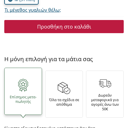
Τι μέγεθος γυαλιών θέλω;
Προσθήκη στο καλάθι
Η μόνη επιλογή για τα μάτια σας
Δωρεάν
Επίσημος μετα­
Όλα τα σχέδια σε
μεταφορικά για
πωλητής
απόθεμα
αγορές άνω των
50€