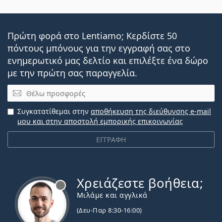
Πρώτη φορά στο Lentiamo; Κερδίστε 50
πόντους μπόνους για την εγγραφή σας στο
ενημερωτικό μας δελτίο και επιλέξτε ένα δώρο
με την πρώτη σας παραγγελία.
Email
Συγκατατίθεμαι στην
αποθήκευση της διεύθυνσης e-mail
μου και στην αποστολή εμπορικής επικοινωνίας
ΕΓΓΡΑΦΗ
Χρειάζεστε βοήθεια;
Εκτός σύνδεσης
Μιλάμε και αγγλικά
(Δευ-Παρ 8:30-16:00)