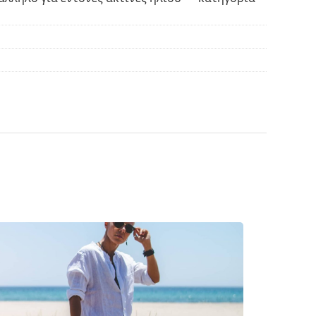
θήκη. Το χρώμα της θήκης και ο σχεδιασμός της
ρισμό και τη φροντίδα των γυαλιών ηλίου.
ασμάτινη θήκη αντί για πανί.
βρείτε περισσότερα μοντέλα από δημοφιλείς