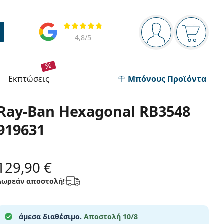
Πίνακας πλοήγησης
Αξιολογήσεις
Είστε συνδεδεμέν
Το καλάθ
4,8
/5
εκπτώσεις
Μπόνους Προϊόντα
Ray-Ban Hexagonal RB3548
919631
129,90 €
Δωρεάν αποστολή!
άμεσα διαθέσιμο.
Αποστολή 10/8