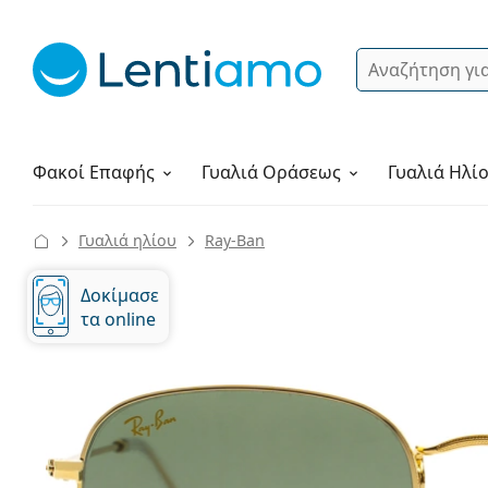
Αναζήτηση
Σύνδεση
Πλοήγηση στη σελίδα
Υγρά φακών
Πώς να παραγγείλετε
Φακοί Επαφής
Γυαλιά
Οράσεως
Γυαλιά Ηλί
Γυαλιά ηλίου
Ray-Ban
Δοκίμασε
τα online