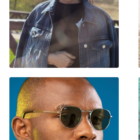
Άλλα
Τύπος:
Unisex
Κατηγορία:
Γυαλιά Ηλίου Επώ
Μάρκα:
Ray-Ban
Χρήση:
Μόδα
Διαθέσιμο με συνταγή:
Όχι