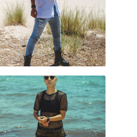
νυμες Μάρκες