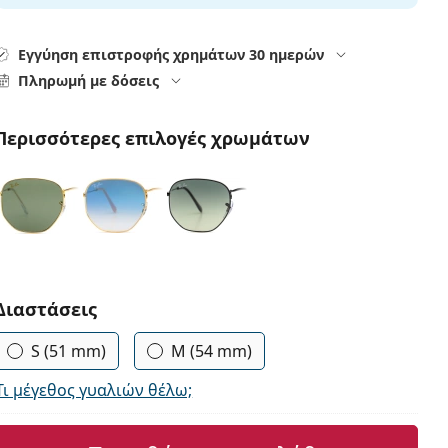
Εγγύηση επιστροφής χρημάτων 30 ημερών
Πληρωμή με δόσεις
Περισσότερες επιλογές χρωμάτων
Συμπληρώστε τις παράμετρους
Διαστάσεις
S (51 mm)
M (54 mm)
Τι μέγεθος γυαλιών θέλω;