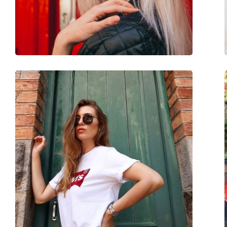
Βάρος:
115 γρ
Ρυθμιζόμενα μαξιλάρια μύτης:
Ναι
Εύκαμπτη άρθρωση:
Όχι
Αξεσουάρ
Παρέχονται με θήκη:
Ναι
Πανί καθαρισμού:
Ναι
Άλλα
Τύπος:
Unisex
Κατηγορία:
Γυαλιά Ηλίου Επώ
Μάρκα:
Ray-Ban
Χρήση:
Μόδα
Κωδικός Προϊόντος / Μοντέλο:
RB3582 001/31 53
Διαθέσιμο με συνταγή:
Όχι