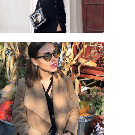
νυμες Μάρκες