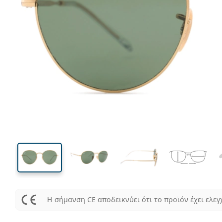
135 mm
Μήκος σκελετού
Μήκος
φακού
50 mm
53 mm
Ύψος φακού
Μήκος φακού
Η σήμανση CE αποδεικνύει ότι το προϊόν έχει ελεγ