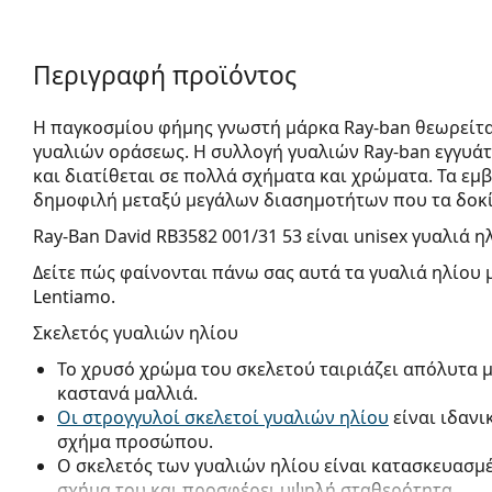
Περιγραφή προϊόντος
Η παγκοσμίου φήμης γνωστή μάρκα Ray-ban θεωρείτα
γυαλιών οράσεως. Η συλλογή γυαλιών Ray-ban εγγυά
και διατίθεται σε πολλά σχήματα και χρώματα. Τα εμβ
δημοφιλή μεταξύ μεγάλων διασημοτήτων που τα δοκί
Ray-Ban David RB3582 001/31 53
είναι unisex γυαλιά η
Δείτε πώς φαίνονται πάνω σας αυτά τα γυαλιά ηλίου 
Lentiamo.
Σκελετός γυαλιών ηλίου
Το χρυσό χρώμα του σκελετού ταιριάζει απόλυτα μ
καστανά μαλλιά.
Οι στρογγυλοί σκελετοί γυαλιών ηλίου
είναι ιδανι
σχήμα προσώπου.
Ο σκελετός των γυαλιών ηλίου είναι κατασκευασμέ
σχήμα του και προσφέρει υψηλή σταθερότητα.