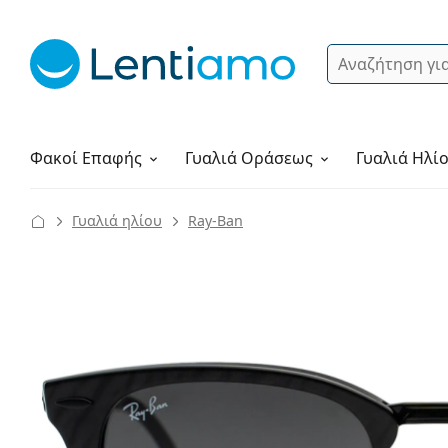
Αναζήτηση
Σύνδεση
Πλοήγηση στη σελίδα
Υγρά φακών
Πώς να παραγγείλετε
Φακοί Επαφής
Γυαλιά
Οράσεως
Γυαλιά Ηλί
Γυαλιά ηλίου
Ray-Ban