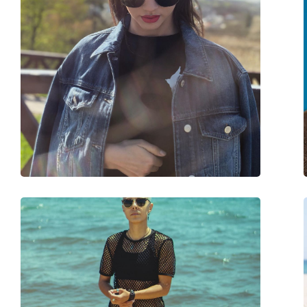
Διαστάσεις:
M
Μήκος σκελετού:
137 mm
Μήκος βραχίονα:
145 mm
Γέφυρα:
21 mm
Βάρος:
100 γρ
Ρυθμιζόμενα μαξιλάρια μύτης:
Ναι
Αξεσουάρ
Παρέχονται με θήκη:
Ναι
Πανί καθαρισμού:
Ναι
Άλλα
Τύπος:
Unisex
Κατηγορία:
Γυαλιά Ηλίου Επώ
Μάρκα:
Ray-Ban