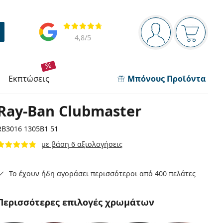
Πίνακας πλοήγησης
Αξιολογήσεις
Είστε συνδεδεμέν
Το καλάθ
4,8
/5
εκπτώσεις
Μπόνους Προϊόντα
Ray-Ban Clubmaster
RB3016 1305B1 51
με βάση 6 αξιολογήσεις
Το έχουν ήδη αγοράσει περισσότεροι από 400 πελάτες
Περισσότερες επιλογές χρωμάτων