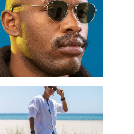
νυμες Μάρκες