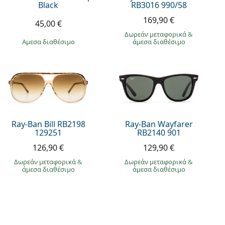
Black
RB3016 990/58
169,90 €
45,00 €
Δωρεάν μεταφορικά
&
άμεσα διαθέσιμο
άμεσα διαθέσιμο
Ray-Ban Bill RB2198
Ray-Ban Wayfarer
129251
RB2140 901
126,90 €
129,90 €
Δωρεάν μεταφορικά
&
Δωρεάν μεταφορικά
&
άμεσα διαθέσιμο
άμεσα διαθέσιμο
ρα σχέδια
Τα γυαλιά είναι ποιοτικά, η τιμή ήταν
α - μόλις
πολύ καλή. Συνιστώ ανεπιφύλακτα
ογένεια
Μεταφράστηκε από
(
δες
)