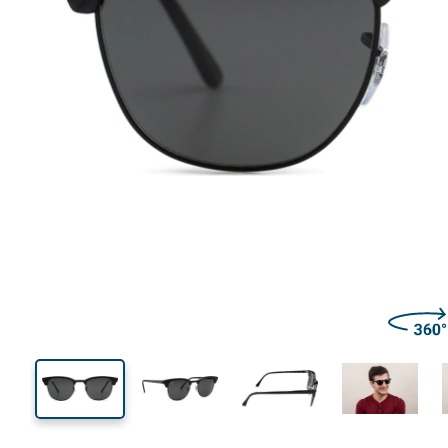
137 mm
Μήκος σκελετού
Μήκος
φακού
43 mm
51 mm
Ύψος φακού
Μήκος φακού