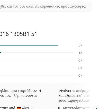
χθεί και πληροί όλες τις ευρωπαϊκές προδιαγραφές.
016 1305B1 51
5×
1×
0×
0×
0×
 ηλίου μου ταιριάζουν. Η
Φαίνεται υπέροχο με τα μαύ
ίναι υψηλή. Φαίνονται
και εξαιρετική οπτική ποιότητ
ξαναπαραγγείλαμε για την οικ
στηκε από
(
δες
)
Μεταφράστηκε από
(
δες
)