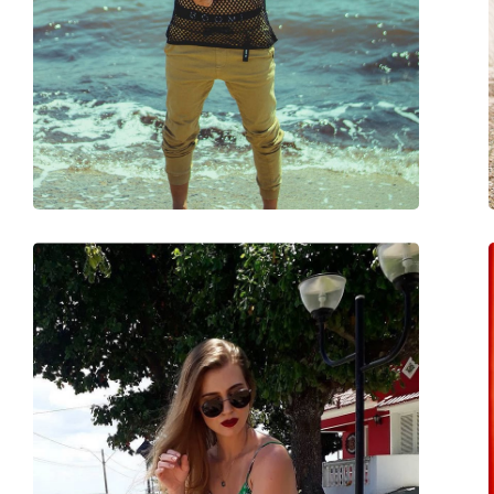
Χρήση:
Μόδα
Κωδικός Προϊόντος / Μοντέλο:
RB3016 1305B1 51
Διαθέσιμο με συνταγή:
Όχι