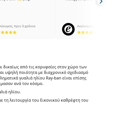
νώνυμος
,
πριν 3 χρόνια
Ανώνυμος
,
πριν 4 χρόν
5 αξιολογήσεις από 5
5 αξιολ
ι δικαίως από τις κορυφαίες στον χώρο των
ται υψηλή ποιότητα με διαχρονικό σχεδιασμό
ληματικά γυαλιά ηλίου Ray-ban είναι επίσης
μασαν ανά τον κόσμο.
αλιά ηλίου.
με τη λειτουργία του Εικονικού καθρέφτη του