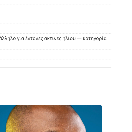
λία ή στην πόλη.
θήκη. Το χρώμα της θήκης και ο σχεδιασμός της
ρισμό και τη φροντίδα των γυαλιών ηλίου.
άλληλο για έντονες ακτίνες ηλίου — κατηγορία
ασμάτινη θήκη αντί για πανί.
βρείτε περισσότερα μοντέλα από δημοφιλείς
κό