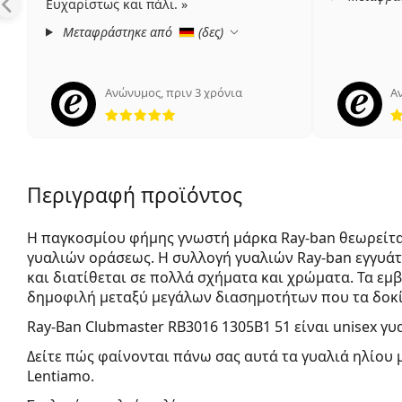
Ευχαρίστως και πάλι.
Μεταφράστηκε από
(
δες
)
Ανώνυμος
,
πριν 3 χρόνια
Α
5 αξιολογήσεις από 5
Περιγραφή προϊόντος
Η παγκοσμίου φήμης γνωστή μάρκα Ray-ban θεωρείτα
γυαλιών οράσεως. Η συλλογή γυαλιών Ray-ban εγγυά
και διατίθεται σε πολλά σχήματα και χρώματα. Τα εμβ
δημοφιλή μεταξύ μεγάλων διασημοτήτων που τα δοκί
Ray-Ban Clubmaster RB3016 1305B1 51
είναι unisex γυ
Δείτε πώς φαίνονται πάνω σας αυτά τα γυαλιά ηλίου 
Lentiamo.