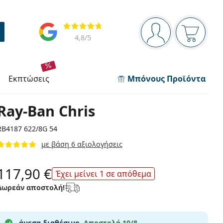
Πίνακας πλοήγησης
Αξιολογήσεις
Είστε συνδεδεμέν
Το καλάθ
4,8
/5
εκπτώσεις
Μπόνους Προϊόντα
Ray-Ban Chris
RB4187 622/8G 54
με βάση 6 αξιολογήσεις
117,90 €
Έχει μείνει 1 σε απόθεμα
Δωρεάν αποστολή!
άμεσα διαθέσιμο.
Αποστολή 10/8