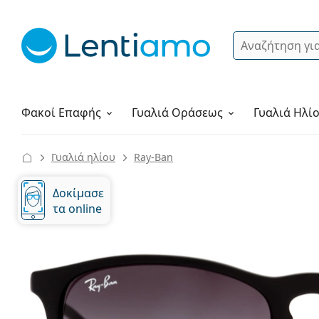
Αναζήτηση
Σύνδεση
Πλοήγηση στη σελίδα
Υγρά φακών
Πώς να παραγγείλετε
Φακοί Επαφής
Γυαλιά
Οράσεως
Γυαλιά Ηλί
Γυαλιά ηλίου
Ray-Ban
Δοκίμασε
τα online