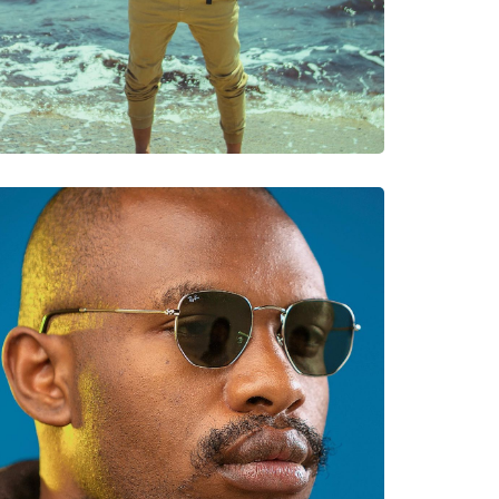
νυμες Μάρκες