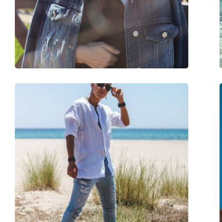
Γέφυρα:
18 mm
Βάρος:
107 γρ
Ρυθμιζόμενα μαξιλάρια μύτης:
Όχι
Αξεσουάρ
Παρέχονται με θήκη:
Ναι
Πανί καθαρισμού:
Ναι
Άλλα
Τύπος:
Unisex
Κατηγορία:
Γυαλιά Ηλίου Επώ
Μάρκα:
Ray-Ban
Χρήση:
Μόδα
Κωδικός Προϊόντος / Μοντέλο:
RB4187 622/8G 54
Διαθέσιμο με συνταγή:
Ναι