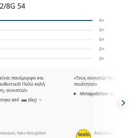
2/8G 54
6×
0×
0×
0×
0×
 είναι πανέμορφα και
Τους συνιστώ! Γρήγορη αποσ
υθεντικά! Πολύ καλή
ποιότητα!
η, συνιστώ!
Μεταφράστηκε από
(
δες
)
στηκε από
(
δες
)
νώνυμος
,
πριν ένα χρόνο
Ανώνυμος
,
πριν 3 χρόν
5 αξιολογήσεις από 5
5 αξιολ