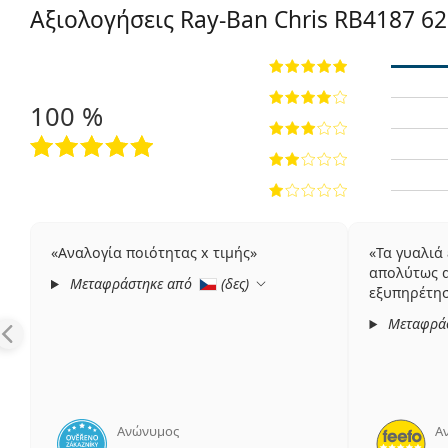
Αξιολογήσεις Ray-Ban Chris
RB4187 62
100 %
Αναλογία ποιότητας x τιμής
Τα γυαλιά
απολύτως α
Μεταφράστηκε από
(
δες
)
εξυπηρέτησ
Μεταφρά
Ανώνυμος
Α
5 αξιολογήσεις από 5