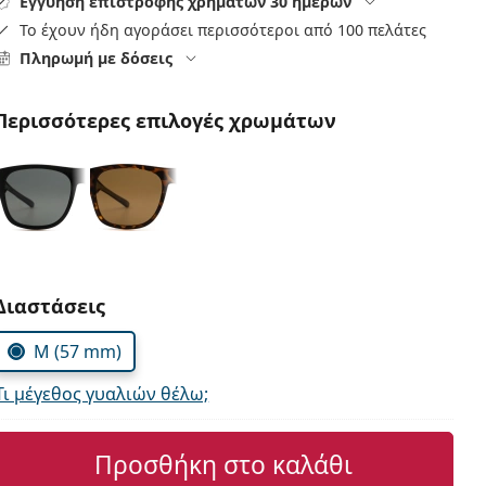
Εγγύηση επιστροφής χρημάτων 30 ημερών
Το έχουν ήδη αγοράσει περισσότεροι από 100 πελάτες
Πληρωμή με δόσεις
Περισσότερες επιλογές χρωμάτων
Συμπληρώστε τις παράμετρους
Διαστάσεις
M (57 mm)
Τι μέγεθος γυαλιών θέλω;
Προσθήκη στο καλάθι