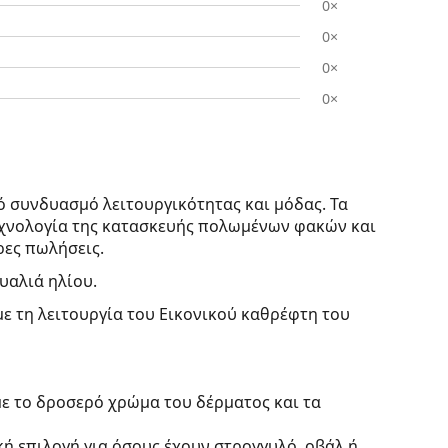
0×
0×
0×
0×
ό συνδυασμό λειτουργικότητας και μόδας. Τα
τεχνολογία της κατασκευής πολωμένων φακών και
ρες πωλήσεις.
γυαλιά ηλίου.
με τη λειτουργία του Εικονικού καθρέφτη του
με το δροσερό χρώμα του δέρματος και τα
κή επιλογή για όσους έχουν στρογγυλό, οβάλ ή