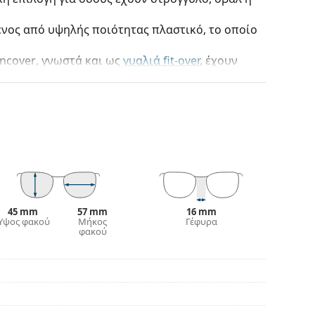
ένος από υψηλής ποιότητας πλαστικό, το οποίο
ncover
, γνωστά και ως
γυαλιά fit-over
, έχουν
ται με πολλούς τύπους γυαλιών οράσεως. Καθώς
ιαφορά από άλλα τυπικά γυαλιά ηλίου αφού τα
υς. Δεν θα χρειάζεται πλέον να επιλέξετε
ηλιόλουστες μέρες - μπορείτε να φοράτε και τα
φως του ήλιου και διατηρώντας την οξύτητα της
ου
Suncover
σε όλες τις περιπτώσεις, είτε
α ή όταν περνάτε την ημέρα σας στην παραλία.
45 mm
57 mm
16 mm
Ύψος φακού
Μήκος
Γέφυρα
φακού