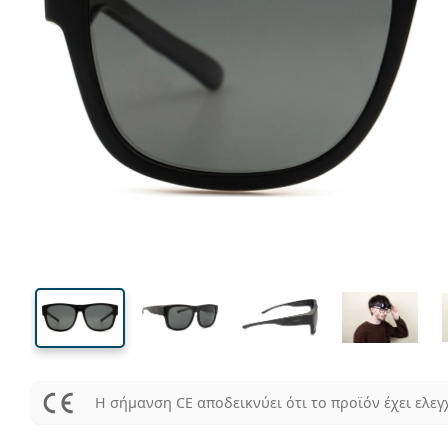
136 mm
Μήκος σκελετού
Μήκος
φακού
45 mm
57 mm
Ύψος φακού
Μήκος φακού
Η σήμανση CE αποδεικνύει ότι το προϊόν έχει ελεγ