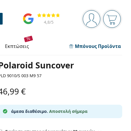
Πίνακας πλοήγησης
Αξιολογήσεις
Είστε συνδεδεμέν
Το καλάθ
4,8
/5
εκπτώσεις
Μπόνους Προϊόντα
Polaroid Suncover
PLD 9010/S 003 M9 57
46,99 €
άμεσα διαθέσιμο.
Αποστολή σήμερα